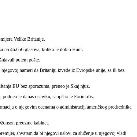
ijera Velike Britanije.
su na 46.656 glasova, koliko je dobio Hant.
šnjavali putem pošte.
njegovoj nameri da Britaniju izvede iz Evropske unije, sa ili bez
štanja EU bez sporazuma, preneo je Skaj njuz.
 podneo je danas ostavku, saopštio je Forin ofis.
ormacija o njegovim ocenama o administraciji američkog predsednika
 Džonson preuzme kabinet.
emijer, shvatam da bi njegovi uslovi za služenje u njegovoj vladi