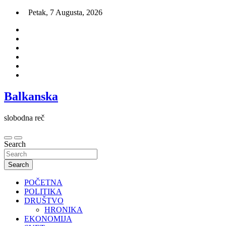
Skip
Petak, 7 Augusta, 2026
to
content
Balkanska
slobodna reč
Search
Search
POČETNA
POLITIKA
DRUŠTVO
HRONIKA
EKONOMIJA