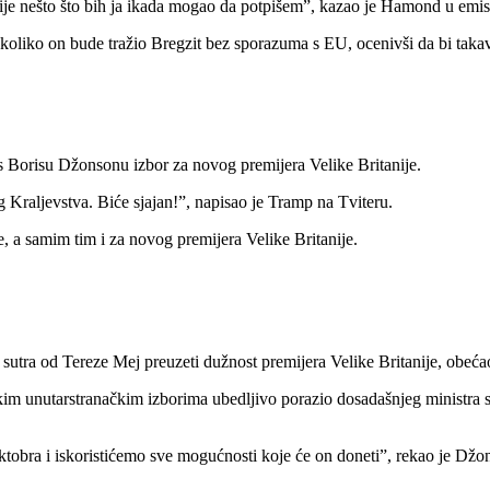
ije nešto što bih ja ikada mogao da potpišem”, kazao je Hamond u emisi
koliko on bude tražio Bregzit bez sporazuma s EU, ocenivši da bi tak
orisu Džonsonu izbor za novog premijera Velike Britanije.
 Kraljevstva. Biće sjajan!”, napisao je Tramp na Tviteru.
 a samim tim i za novog premijera Velike Britanije.
ra od Tereze Mej preuzeti dužnost premijera Velike Britanije, obećao j
im unutarstranačkim izborima ubedljivo porazio dosadašnjeg ministra 
tobra i iskoristićemo sve mogućnosti koje će on doneti”, rekao je Džon