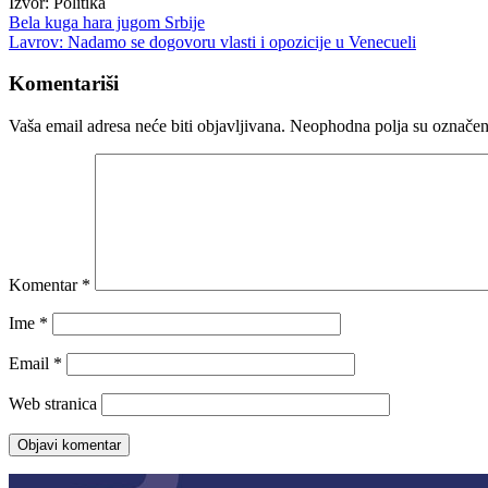
Izvor: Politika
Navigacija
Bela kuga hara jugom Srbije
Lavrov: Nadamo se dogovoru vlasti i opozicije u Venecueli
članaka
Komentariši
Vaša email adresa neće biti objavljivana.
Neophodna polja su označe
Komentar
*
Ime
*
Email
*
Web stranica