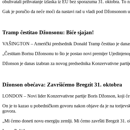
obuhvatali prihvatanje izlaska iz EU bez sporazuma 31. oktobra. To n
Gak je poručio da neće moći da nastavi rad u vladi pod Džonsonom u
Tramp čestitao Džonsonu: Biće sjajan!
VAŠINGTON – Američki predsednik Donald Tramp čestitao je danas B
„Čestitam Borisu Džonsonu to što je postao novi premijer Ujedinjenog
Džonson je danas izabran za novog predsednika Konzervativne partije,
Džonson obećava: Završićemo Bregzit 31. oktobra
LONDON – Novi lider Konzervativne partije Boris Džonson, koji će sut
On je to kazao u pobedničkom govoru nakon objave da je na torijevsk
govora.
„Mi ćemo doneti novu energiju zemlji. Mi ćemo završiti Bregzit 31. ok