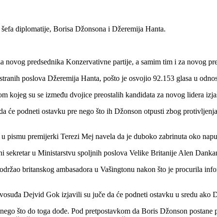
g šefa diplomatije, Borisa Džonsona i Džeremija Hanta.
 novog predsednika Konzervativne partije, a samim tim i za novog prem
stranih poslova Džeremija Hanta, pošto je osvojio 92.153 glasa u odno
om kojeg su se između dvojice preostalih kandidata za novog lidera izja
a će podneti ostavku pre nego što ih Džonson otpusti zbog protivljenja 
u pismu premijerki Terezi Mej navela da je duboko zabrinuta oko napu
 sekretar u Ministarstvu spoljnih poslova Velike Britanije Alen Dankan
podržao britanskog ambasadora u Vašingtonu nakon što je procurila inf
ravosuđa Dejvid Gok izjavili su juče da će podneti ostavku u sredu ako
re nego što do toga dođe. Pod pretpostavkom da Boris Džonson postane pr