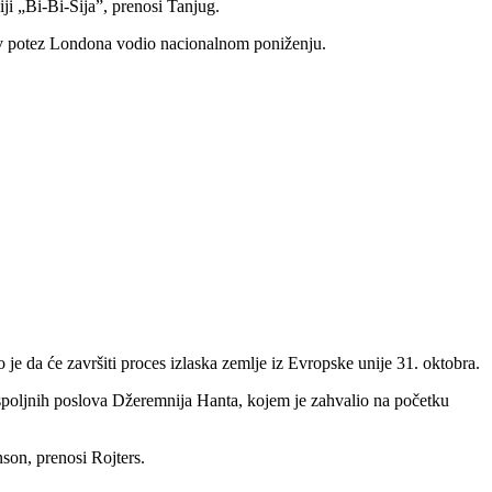
ji „Bi-Bi-Sija”, prenosi Tanjug.
av potez Londona vodio nacionalnom poniženju.
e da će završiti proces izlaska zemlje iz Evropske unije 31. oktobra.
spoljnih poslova Džeremnija Hanta, kojem je zahvalio na početku
son, prenosi Rojters.