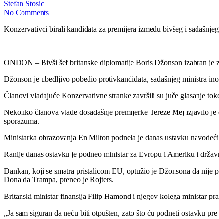
Stefan Stosic
No Comments
Konzervativci birali kandidata za premijera između bivšeg i sadašnje
ONDON – Bivši šef britanske diplomatije Boris Džonson izabran je za
Džonson je ubedljivo pobedio protivkandidata, sadašnjeg ministra ino
Članovi vladajuće Konzervativne stranke završili su juče glasanje tok
Nekoliko članova vlade dosadašnje premijerke Tereze Mej izjavilo je d
sporazuma.
Ministarka obrazovanja En Milton podnela je danas ustavku navodeći 
Ranije danas ostavku je podneo ministar za Evropu i Ameriku i državni
Dankan, koji se smatra pristalicom EU, optužio je Džonsona da nije 
Donalda Trampa, preneo je Rojters.
Britanski ministar finansija Filip Hamond i njegov kolega ministar p
„Ja sam siguran da neću biti otpušten, zato što ću podneti ostavku p