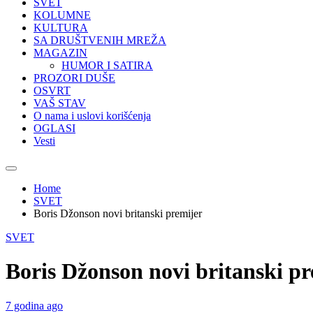
SVET
KOLUMNE
KULTURA
SA DRUŠTVENIH MREŽA
MAGAZIN
HUMOR I SATIRA
PROZORI DUŠE
OSVRT
VAŠ STAV
O nama i uslovi korišćenja
OGLASI
Vesti
Home
SVET
Boris Džonson novi britanski premijer
SVET
Boris Džonson novi britanski pr
7 godina ago