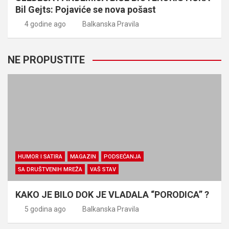
Bil Gejts: Pojaviće se nova pošast
4 godine ago
Balkanska Pravila
NE PROPUSTITE
HUMOR I SATIRA
MAGAZIN
PODSEĆANJA
SA DRUŠTVENIH MREŽA
VAŠ STAV
KAKO JE BILO DOK JE VLADALA “PORODICA” ?
5 godina ago
Balkanska Pravila