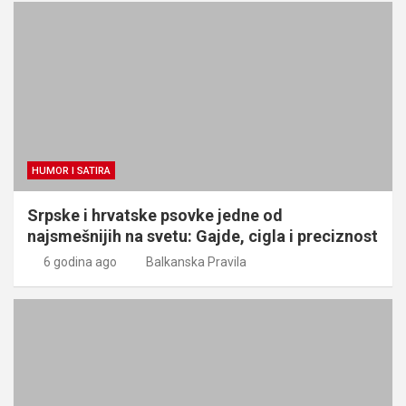
HUMOR I SATIRA
Srpske i hrvatske psovke jedne od
najsmešnijih na svetu: Gajde, cigla i preciznost
6 godina ago
Balkanska Pravila