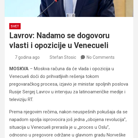
SVET
Lavrov: Nadamo se dogovoru
vlasti i opozicije u Venecueli
7 godina ago
Stefan Stosic
No Comments
MOSKVA
– Moskva računa da će vlada i opozicija u
Venecueli doći do prihvatljivih rešenja tokom
pregovaračkog procesa, izjavio je ministar spoljnih poslova
Rusije Sergej Lavrov u intervjuu za latinoameričke medije i
televiziju RT.
Prema njegovim rečima, nakon neuspešnih pokušaja da se
napadom spolja isprovocira još jedna „obojena revolucija”,
situacija u Venecueli prerasla je u „proces u Oslu”,
odnosno u pregovore održane u glavnom gradu Norveške