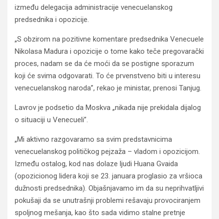
između delegacija administracije venecuelanskog
predsednika i opozicije.
„S obzirom na pozitivne komentare predsednika Venecuele
Nikolasa Madura i opozicije o tome kako teče pregovarački
proces, nadam se da će moći da se postigne sporazum
koji će svima odgovarati. To će prvenstveno biti u interesu
venecuelanskog naroda”, rekao je ministar, prenosi Tanjug.
Lavrov je podsetio da Moskva „nikada nije prekidala dijalog
o situaciji u Venecueli”.
„Mi aktivno razgovaramo sa svim predstavnicima
venecuelanskog političkog pejzaža – vladom i opozicijom.
Između ostalog, kod nas dolaze ljudi Huana Gvaida
(opozicionog lidera koji se 23. januara proglasio za vršioca
dužnosti predsednika). Objašnjavamo im da su neprihvatljivi
pokušaji da se unutrašnji problemi rešavaju provociranjem
spoljnog mešanja, kao što sada vidimo stalne pretnje