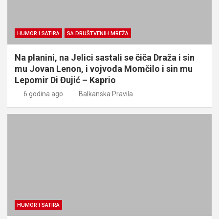
HUMOR I SATIRA
SA DRUŠTVENIH MREŽA
Na planini, na Jelici sastali se čiča Draža i sin
mu Jovan Lenon, i vojvoda Momčilo i sin mu
Lepomir Di Đujić – Kaprio
6 godina ago
Balkanska Pravila
HUMOR I SATIRA