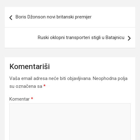
Navigacija
Boris Džonson novi britanski premijer
članaka
Ruski oklopni transporteri stigli u Batajnicu
Komentariši
Vaša email adresa neće biti objavljivana.
Neophodna polja
su označena sa
*
Komentar
*