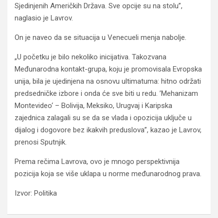
Sjedinjenih Američkih Država. Sve opcije su na stolu”,
naglasio je Lavrov.
On je naveo da se situacija u Venecueli menja nabolje.
„U početku je bilo nekoliko inicijativa. Takozvana
Međunarodna kontakt-grupa, koju je promovisala Evropska
unija, bila je ujedinjena na osnovu ultimatuma: hitno održati
predsedničke izbore i onda će sve biti u redu. ’Mehanizam
Montevideo‘ – Bolivija, Meksiko, Urugvaj i Karipska
zajednica zalagali su se da se vlada i opozicija uključe u
dijalog i dogovore bez ikakvih preduslova”, kazao je Lavrov,
prenosi Sputnjik.
Prema rečima Lavrova, ovo je mnogo perspektivnija
pozicija koja se više uklapa u norme međunarodnog prava.
Izvor: Politika