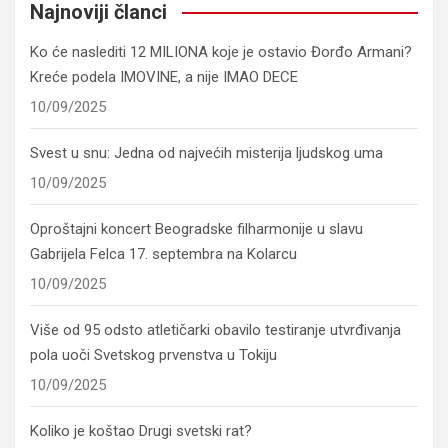
Najnoviji članci
Ko će naslediti 12 MILIONA koje je ostavio Đorđo Armani?
Kreće podela IMOVINE, a nije IMAO DECE
10/09/2025
Svest u snu: Jedna od najvećih misterija ljudskog uma
10/09/2025
Oproštajni koncert Beogradske filharmonije u slavu
Gabrijela Felca 17. septembra na Kolarcu
10/09/2025
Više od 95 odsto atletičarki obavilo testiranje utvrđivanja
pola uoči Svetskog prvenstva u Tokiju
10/09/2025
Koliko je koštao Drugi svetski rat?