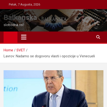
Skip
Petak, 7 Augusta, 2026
to
content
Balkanska
slobodna reč
Home
SVET
Lavrov: Nadamo se dogovoru vlasti i opozicije u Venecueli