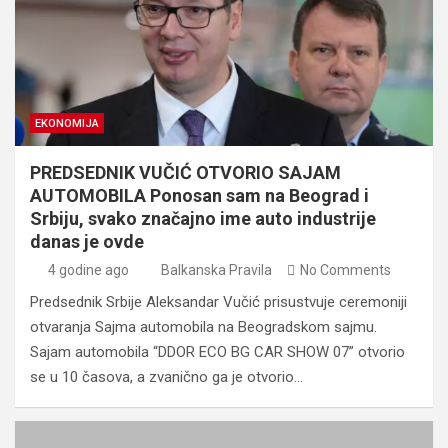
EKONOMIJA
PREDSEDNIK VUČIĆ OTVORIO SAJAM
AUTOMOBILA Ponosan sam na Beograd i
Srbiju, svako značajno ime auto industrije
danas je ovde
4 godine ago
Balkanska Pravila
No Comments
Predsednik Srbije Aleksandar Vučić prisustvuje ceremoniji
otvaranja Sajma automobila na Beogradskom sajmu.
Sajam automobila “DDOR ECO BG CAR SHOW 07” otvorio
se u 10 časova, a zvanično ga je otvorio…