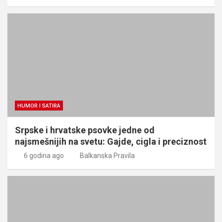
HUMOR I SATIRA
Srpske i hrvatske psovke jedne od
najsmešnijih na svetu: Gajde, cigla i preciznost
6 godina ago
Balkanska Pravila