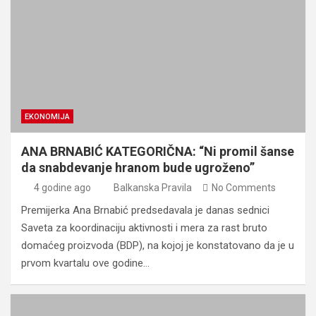
EKONOMIJA
ANA BRNABIĆ KATEGORIČNA: “Ni promil šanse
da snabdevanje hranom bude ugroženo”
4 godine ago
Balkanska Pravila
No Comments
Premijerka Ana Brnabić predsedavala je danas sednici
Saveta za koordinaciju aktivnosti i mera za rast bruto
domaćeg proizvoda (BDP), na kojoj je konstatovano da je u
prvom kvartalu ove godine…