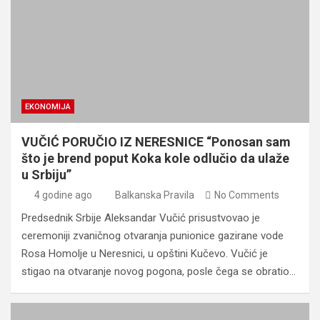
EKONOMIJA
VUČIĆ PORUČIO IZ NERESNICE “Ponosan sam
što je brend poput Koka kole odlučio da ulaže
u Srbiju”
4 godine ago
Balkanska Pravila
No Comments
Predsednik Srbije Aleksandar Vučić prisustvovao je
ceremoniji zvaničnog otvaranja punionice gazirane vode
Rosa Homolje u Neresnici, u opštini Kučevo. Vučić je
stigao na otvaranje novog pogona, posle čega se obratio…