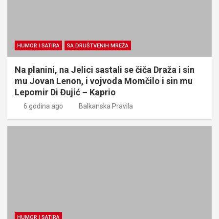
HUMOR I SATIRA
SA DRUŠTVENIH MREŽA
Na planini, na Jelici sastali se čiča Draža i sin
mu Jovan Lenon, i vojvoda Momčilo i sin mu
Lepomir Di Đujić – Kaprio
6 godina ago
Balkanska Pravila
HUMOR I SATIRA