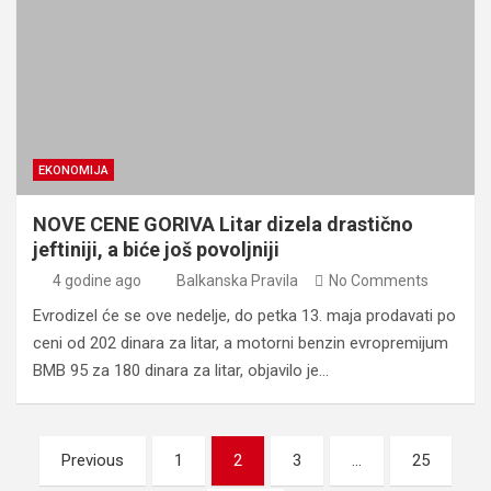
EKONOMIJA
NOVE CENE GORIVA Litar dizela drastično
jeftiniji, a biće još povoljniji
4 godine ago
Balkanska Pravila
No Comments
Evrodizel će se ove nedelje, do petka 13. maja prodavati po
ceni od 202 dinara za litar, a motorni benzin evropremijum
BMB 95 za 180 dinara za litar, objavilo je…
Posts
Previous
1
2
3
…
25
pagination