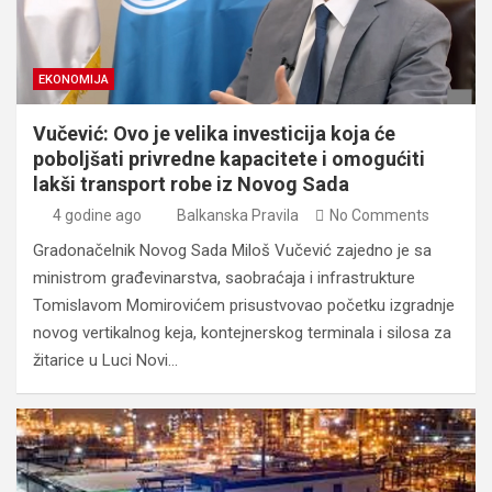
EKONOMIJA
Vučević: Ovo je velika investicija koja će
poboljšati privredne kapacitete i omogućiti
lakši transport robe iz Novog Sada
4 godine ago
Balkanska Pravila
No Comments
Gradonačelnik Novog Sada Miloš Vučević zajedno je sa
ministrom građevinarstva, saobraćaja i infrastrukture
Tomislavom Momirovićem prisustvovao početku izgradnje
novog vertikalnog keja, kontejnerskog terminala i silosa za
žitarice u Luci Novi…