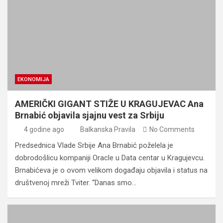
EKONOMIJA
AMERIČKI GIGANT STIŽE U KRAGUJEVAC Ana
Brnabić objavila sjajnu vest za Srbiju
4 godine ago
Balkanska Pravila
No Comments
Predsednica Vlade Srbije Ana Brnabić poželela je
dobrodošlicu kompaniji Oracle u Data centar u Kragujevcu.
Brnabićeva je o ovom velikom događaju objavila i status na
društvenoj mreži Tviter. “Danas smo…