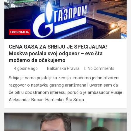
EKONOMIJA
CENA GASA ZA SRBIJU JE SPECIJALNA!
Moskva poslala svoj odgovor – evo šta
možemo da očekujemo
4 godine ago
Balkanska Pravila
No Comments
Srbija je nama prijateljska zemlja, imaćemo jedan otvoreni
razgovor o nastavku gasnog aranžmana i uveren sam da
će biti u obostranom interesu, poručio je ambasador Rusije
Aleksandar Bocan-Harčenko. Šta Srbija…