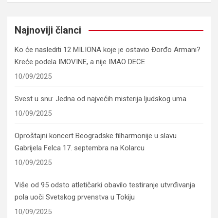
Najnoviji članci
Ko će naslediti 12 MILIONA koje je ostavio Đorđo Armani?
Kreće podela IMOVINE, a nije IMAO DECE
10/09/2025
Svest u snu: Jedna od najvećih misterija ljudskog uma
10/09/2025
Oproštajni koncert Beogradske filharmonije u slavu
Gabrijela Felca 17. septembra na Kolarcu
10/09/2025
Više od 95 odsto atletičarki obavilo testiranje utvrđivanja
pola uoči Svetskog prvenstva u Tokiju
10/09/2025