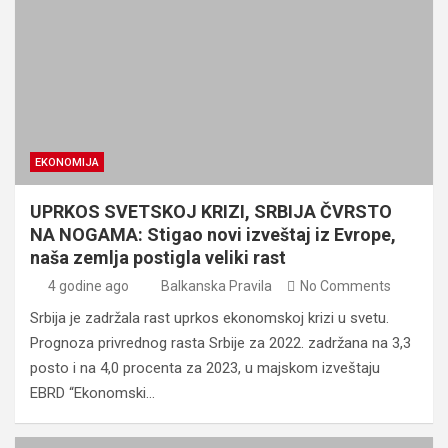
EKONOMIJA
UPRKOS SVETSKOJ KRIZI, SRBIJA ČVRSTO
NA NOGAMA: Stigao novi izveštaj iz Evrope,
naša zemlja postigla veliki rast
4 godine ago
Balkanska Pravila
No Comments
Srbija je zadržala rast uprkos ekonomskoj krizi u svetu.
Prognoza privrednog rasta Srbije za 2022. zadržana na 3,3
posto i na 4,0 procenta za 2023, u majskom izveštaju
EBRD “Ekonomski…