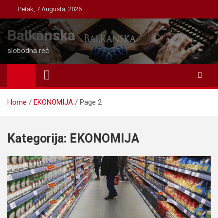
Skip
Petak, 7 Augusta, 2026
to
content
Balkanska
slobodna reč
Home
EKONOMIJA
Page 2
Kategorija:
EKONOMIJA