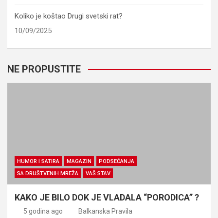
Koliko je koštao Drugi svetski rat?
10/09/2025
NE PROPUSTITE
HUMOR I SATIRA
MAGAZIN
PODSEĆANJA
SA DRUŠTVENIH MREŽA
VAŠ STAV
KAKO JE BILO DOK JE VLADALA “PORODICA” ?
5 godina ago
Balkanska Pravila