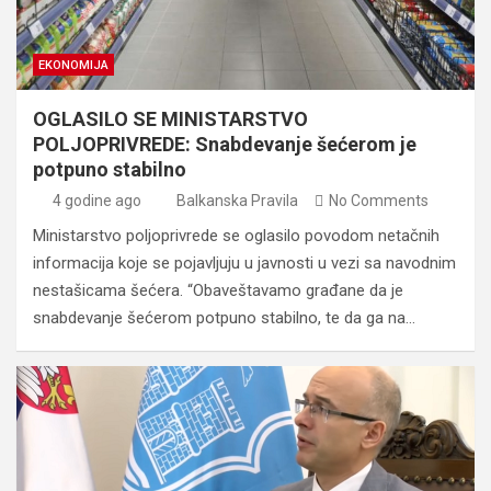
EKONOMIJA
OGLASILO SE MINISTARSTVO
POLJOPRIVREDE: Snabdevanje šećerom je
potpuno stabilno
4 godine ago
Balkanska Pravila
No Comments
Ministarstvo poljoprivrede se oglasilo povodom netačnih
informacija koje se pojavljuju u javnosti u vezi sa navodnim
nestašicama šećera. “Obaveštavamo građane da je
snabdevanje šećerom potpuno stabilno, te da ga na…