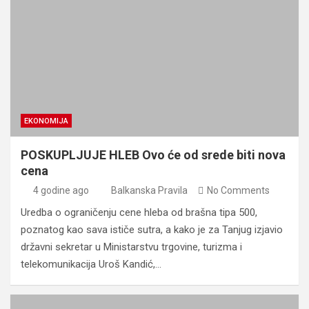
EKONOMIJA
POSKUPLJUJE HLEB Ovo će od srede biti nova
cena
4 godine ago
Balkanska Pravila
No Comments
Uredba o ograničenju cene hleba od brašna tipa 500,
poznatog kao sava ističe sutra, a kako je za Tanjug izjavio
državni sekretar u Ministarstvu trgovine, turizma i
telekomunikacija Uroš Kandić,…