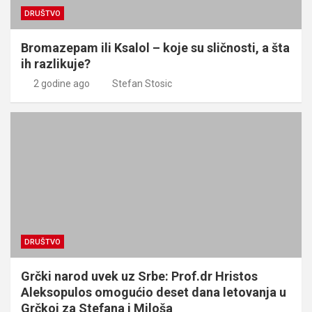
DRUŠTVO
Bromazepam ili Ksalol – koje su sličnosti, a šta
ih razlikuje?
2 godine ago
Stefan Stosic
DRUŠTVO
Grčki narod uvek uz Srbe: Prof.dr Hristos
Aleksopulos omogućio deset dana letovanja u
Grčkoj za Stefana i Miloša