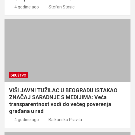
4 godine ago
Stefan Stosic
DRUŠTVO
VIŠI JAVNI TUŽILAC U BEOGRADU ISTAKAO
ZNAČAJ SARADNJE S MEDIJIMA: Veća
transparentnost vodi do većeg poverenja
građana u rad
4 godine ago
Balkanska Pravila