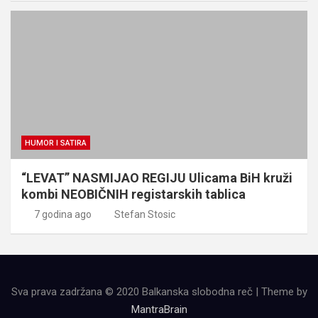
HUMOR I SATIRA
“LEVAT” NASMIJAO REGIJU Ulicama BiH kruži
kombi NEOBIČNIH registarskih tablica
7 godina ago
Stefan Stosic
Sva prava zadržana © 2020 Balkanska slobodna reč | Theme by
MantraBrain