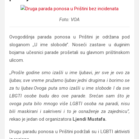
Foto: VOA
Ovogodišnja parada ponosa u Prištini je održana pod
sloganom ,,U ime slobode’’. Noseći zastave u duginim
bojama učesnici parade prošetali su glavnom prištinskom
ulicom.
,,Prošle godine smo izašli u ime ljubavi, jer sve je ovo za
ljubav, sve vreme pružamo ljubav jedni drugima i borimo se
za tu ljubav.Ovoga puta smo izašli u ime slobode I da sve
LBGTI osobe budu deo ove parade. Srećan sam što je
ovoga puta bilo mnogo više LGBTI osoba na paradi, nisu
bili maskirani i sakriveni i to je osnaženje za zajednicu”,
r
ekao je jedan od organizatora
Ljendi Mustafa.
Drugu paradu ponosa u Prištini podržali su i LGBTI aktivisti