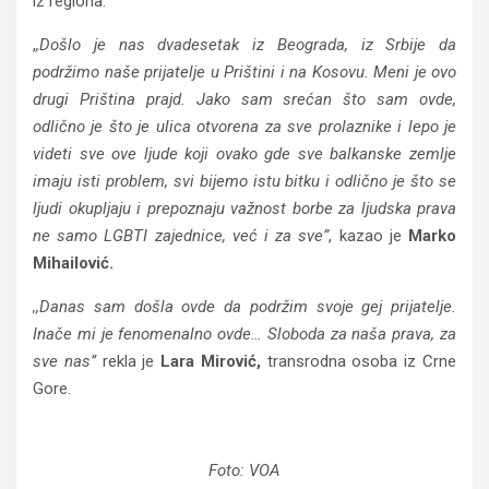
iz regiona.
,
,Došlo je nas dvadesetak iz Beograda, iz Srbije da
podržimo naše prijatelje u Prištini i na Kosovu. Meni je ovo
drugi Priština prajd. Jako sam srećan što sam ovde,
odlično je što je ulica otvorena za sve prolaznike i lepo je
videti sve ove ljude koji ovako gde sve balkanske zemlje
imaju isti problem, svi bijemo istu bitku i odlično je što se
ljudi okupljaju i prepoznaju važnost borbe za ljudska prava
ne samo LGBTI zajednice, već i za sve”
, kazao je
Marko
Mihailović.
,,Danas sam došla ovde da podržim svoje gej prijatelje.
Inače mi je fenomenalno ovde… Sloboda za naša prava, za
sve nas’’
rekla je
Lara Mirović,
transrodna osoba iz Crne
Gore.
Foto: VOA