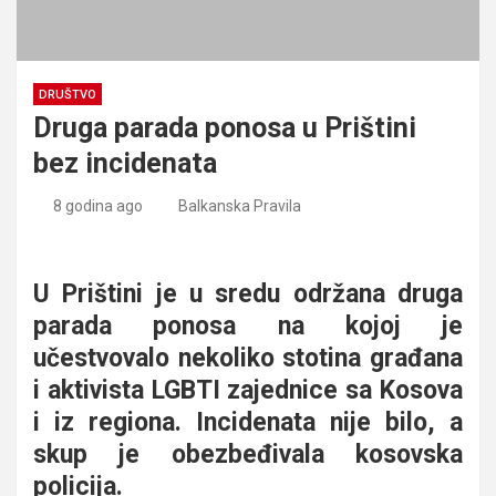
DRUŠTVO
Druga parada ponosa u Prištini
bez incidenata
8 godina ago
Balkanska Pravila
Druga parada ponosa u Prištini bez incidenata
U Prištini je u sredu održana druga
parada ponosa na kojoj je
učestvovalo nekoliko stotina građana
i aktivista LGBTI zajednice sa Kosova
i iz regiona. Incidenata nije bilo, a
skup je obezbeđivala kosovska
policija.