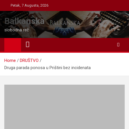
Skip
Petak, 7 Augusta, 2026
to
content
Balkanska
slobodna reč
Home
DRUŠTVO
Druga parada ponosa u Prištini bez incidenata