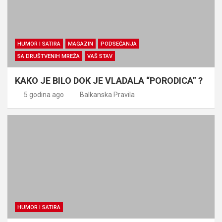
HUMOR I SATIRA
MAGAZIN
PODSEĆANJA
SA DRUŠTVENIH MREŽA
VAŠ STAV
KAKO JE BILO DOK JE VLADALA “PORODICA” ?
5 godina ago
Balkanska Pravila
HUMOR I SATIRA