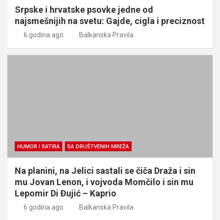
Srpske i hrvatske psovke jedne od
najsmešnijih na svetu: Gajde, cigla i preciznost
6 godina ago
Balkanska Pravila
HUMOR I SATIRA
SA DRUŠTVENIH MREŽA
Na planini, na Jelici sastali se čiča Draža i sin
mu Jovan Lenon, i vojvoda Momčilo i sin mu
Lepomir Di Đujić – Kaprio
6 godina ago
Balkanska Pravila