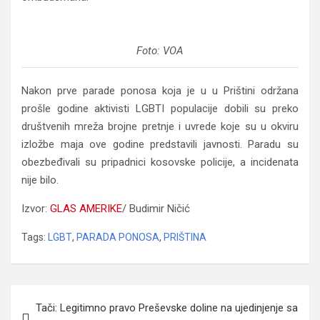
Foto: VOA
Nakon prve parade ponosa koja je u u Prištini održana
prošle godine aktivisti LGBTI populacije dobili su preko
društvenih mreža brojne pretnje i uvrede koje su u okviru
izložbe maja ove godine predstavili javnosti. Paradu su
obezbeđivali su pripadnici kosovske policije, a incidenata
nije bilo.
Izvor:
GLAS AMERIKE
/ Budimir Ničić
Tags:
LGBT
,
PARADA PONOSA
,
PRIŠTINA
Navigacija
Tači: Legitimno pravo Preševske doline na ujedinjenje sa
članaka