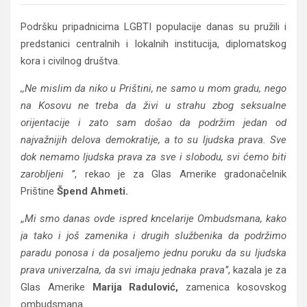
Podršku pripadnicima LGBTI populacije danas su pružili i
predstanici centralnih i lokalnih institucija, diplomatskog
kora i civilnog društva.
,,Ne mislim da niko u Prištini, ne samo u mom gradu, nego
na Kosovu ne treba da živi u strahu zbog seksualne
orijentacije i zato sam došao da podržim jedan od
najvažnijih delova demokratije, a to su ljudska prava. Sve
dok nemamo ljudska prava za sve i slobodu, svi ćemo biti
zarobljeni ’’
, rekao je za Glas Amerike gradonačelnik
Prištine
Špend Ahmeti.
,
,Mi smo danas ovde ispred kncelarije Ombudsmana, kako
ja tako i još zamenika i drugih službenika da podržimo
paradu ponosa i da posaljemo jednu poruku da su ljudska
prava univerzalna, da svi imaju jednaka prava’’
, kazala je za
Glas Amerike
Marija Radulović,
zamenica kosovskog
ombudsmana.