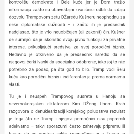
kontrolišu demokrate i Bele kuće jer je Dom tražio
informaciju zašto su obaveštajni zvaničnici odbili da izdaju
dozvolu Trampovom zetu DŽaredu Kušneru neophodnu za
neke diplomatske dužnosti – i zašto ih je predsednik
nadglasao, što je vrlo neuobičajen (ali zakonit) čin. Kušner
se sumnjiči da je iskoristio svoju javnu funkciju za privatne
interese, prikupljajući sredstva za svoj porodični biznis.
Nedavno je otkriveno da je predsednik naredio da se
njegovoj ćerki Ivanki da specijalno odobrenje, iako joj to nije
potrebno za posao, pa šta god to bilo. Tramp vodi Belu
kuću kao porodični biznis i indiferentan je prema normama
vlasti.
Tu je i neuspeh Trampovog susreta u Hanoju sa
severnokorejskim diktatorom Kim DŽong Unom. Krah
razgovora o denuklearizaciji korejskog poluostrva rezultat
je toga što se Tramp i njegovi pomoćnici nisu pripremili
adekvatno – takvi sporazumi često zahtevaju pripremu ili
barem da ne postoje velika iznenađenja – a Tramp je