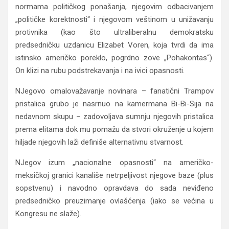
normama političkog ponašanja, njegovim odbacivanjem
„političke korektnosti“ i njegovom veštinom u unižavanju
protivnika (kao što ultraliberalnu demokratsku
predsedničku uzdanicu Elizabet Voren, koja tvrdi da ima
istinsko američko poreklo, pogrdno zove „Pohakontas“).
On klizi na rubu podstrekavanja i na ivici opasnosti.
NJegovo omalovažavanje novinara – fanatični Trampov
pristalica grubo je nasrnuo na kamermana Bi-Bi-Sija na
nedavnom skupu – zadovoljava sumnju njegovih pristalica
prema elitama dok mu pomažu da stvori okruženje u kojem
hiljade njegovih laži definiše alternativnu stvarnost.
NJegov izum „nacionalne opasnosti“ na američko-
meksičkoj granici kanališe netrpeljivost njegove baze (plus
sopstvenu) i navodno opravdava do sada neviđeno
predsedničko preuzimanje ovlašćenja (iako se većina u
Kongresu ne slaže).