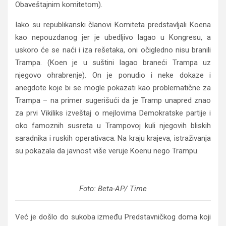
Obaveštajnim komitetom).
Iako su republikanski članovi Komiteta predstavljali Koena
kao nepouzdanog jer je ubedljivo lagao u Kongresu, a
uskoro će se naći i iza rešetaka, oni očigledno nisu branili
Trampa. (Koen je u suštini lagao braneći Trampa uz
njegovo ohrabrenje). On je ponudio i neke dokaze i
anegdote koje bi se mogle pokazati kao problematične za
Trampa – na primer sugerišući da je Tramp unapred znao
za prvi Vikiliks izveštaj o mejlovima Demokratske partije i
oko famoznih susreta u Trampovoj kuli njegovih bliskih
saradnika i ruskih operativaca. Na kraju krajeva, istraživanja
su pokazala da javnost više veruje Koenu nego Trampu.
Foto: Beta-AP/ Time
Već je došlo do sukoba između Predstavničkog doma koji