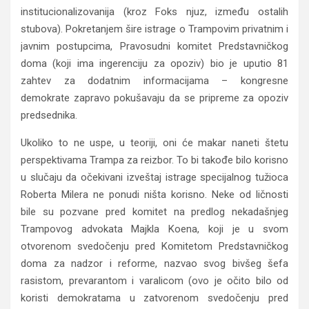
institucionalizovanija (kroz Foks njuz, između ostalih
stubova). Pokretanjem šire istrage o Trampovim privatnim i
javnim postupcima, Pravosudni komitet Predstavničkog
doma (koji ima ingerenciju za opoziv) bio je uputio 81
zahtev za dodatnim informacijama – kongresne
demokrate zapravo pokušavaju da se pripreme za opoziv
predsednika.
Ukoliko to ne uspe, u teoriji, oni će makar naneti štetu
perspektivama Trampa za reizbor. To bi takođe bilo korisno
u slučaju da očekivani izveštaj istrage specijalnog tužioca
Roberta Milera ne ponudi ništa korisno. Neke od ličnosti
bile su pozvane pred komitet na predlog nekadašnjeg
Trampovog advokata Majkla Koena, koji je u svom
otvorenom svedočenju pred Komitetom Predstavničkog
doma za nadzor i reforme, nazvao svog bivšeg šefa
rasistom, prevarantom i varalicom (ovo je očito bilo od
koristi demokratama u zatvorenom svedočenju pred