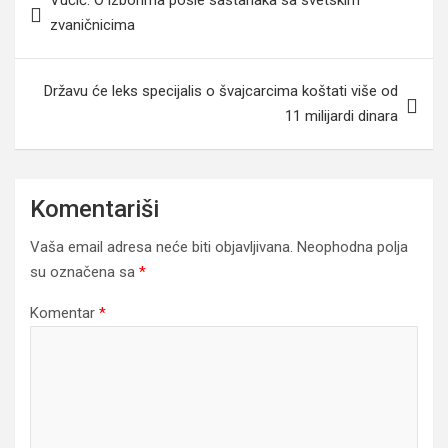
Vučić: O izborima posle sastanaka sa svetskim
članaka
zvaničnicima
Državu će leks specijalis o švajcarcima koštati više od
11 milijardi dinara
Komentariši
Vaša email adresa neće biti objavljivana.
Neophodna polja
su označena sa
*
Komentar
*