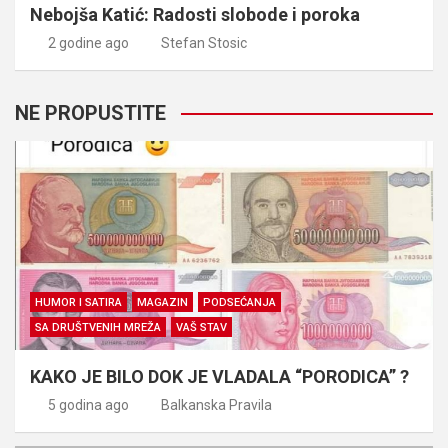
Nebojša Katić: Radosti slobode i poroka
2 godine ago
Stefan Stosic
NE PROPUSTITE
HUMOR I SATIRA
MAGAZIN
PODSEĆANJA
SA DRUŠTVENIH MREŽA
VAŠ STAV
KAKO JE BILO DOK JE VLADALA “PORODICA” ?
5 godina ago
Balkanska Pravila