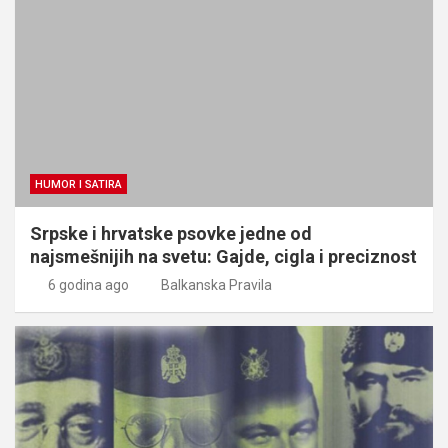
HUMOR I SATIRA
Srpske i hrvatske psovke jedne od
najsmešnijih na svetu: Gajde, cigla i preciznost
6 godina ago
Balkanska Pravila