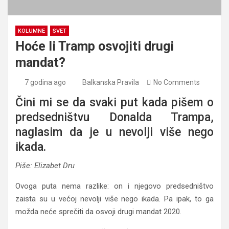
KOLUMNE
SVET
Hoće li Tramp osvojiti drugi
mandat?
7 godina ago
Balkanska Pravila
No Comments
Čini mi se da svaki put kada pišem o
predsedništvu Donalda Trampa,
naglasim da je u nevolji više nego
ikada.
Piše: Elizabet Dru
Ovoga puta nema razlike: on i njegovo predsedništvo
zaista su u većoj nevolji više nego ikada. Pa ipak, to ga
možda neće sprečiti da osvoji drugi mandat 2020.