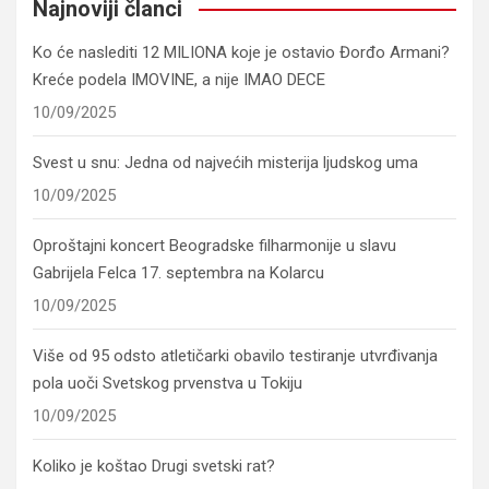
Najnoviji članci
Ko će naslediti 12 MILIONA koje je ostavio Đorđo Armani?
Kreće podela IMOVINE, a nije IMAO DECE
10/09/2025
Svest u snu: Jedna od najvećih misterija ljudskog uma
10/09/2025
Oproštajni koncert Beogradske filharmonije u slavu
Gabrijela Felca 17. septembra na Kolarcu
10/09/2025
Više od 95 odsto atletičarki obavilo testiranje utvrđivanja
pola uoči Svetskog prvenstva u Tokiju
10/09/2025
Koliko je koštao Drugi svetski rat?