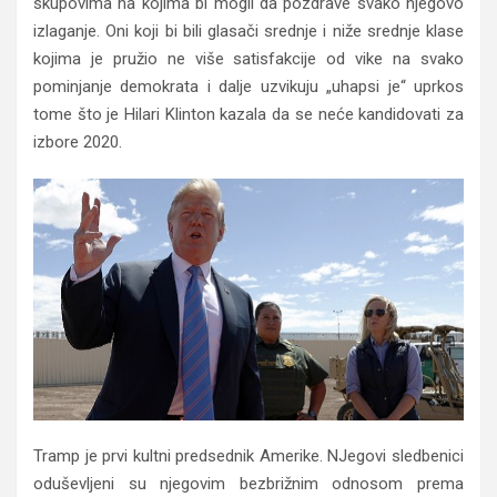
skupovima na kojima bi mogli da pozdrave svako njegovo
izlaganje. Oni koji bi bili glasači srednje i niže srednje klase
kojima je pružio ne više satisfakcije od vike na svako
pominjanje demokrata i dalje uzvikuju „uhapsi je“ uprkos
tome što je Hilari Klinton kazala da se neće kandidovati za
izbore 2020.
Tramp je prvi kultni predsednik Amerike. NJegovi sledbenici
oduševljeni su njegovim bezbrižnim odnosom prema