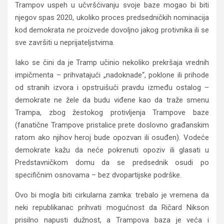
Trampov uspeh u učvršćivanju svoje baze mogao bi biti
njegov spas 2020, ukoliko proces predsedničkih nominacija
kod demokrata ne proizvede dovoljno jakog protivnika ili se
sve završiti u neprijateljstvima.
Iako se čini da je Tramp učinio nekoliko prekršaja vrednih
impičmenta – prihvatajući „nadoknade“, poklone ili prihode
od stranih izvora i opstruišući pravdu između ostalog –
demokrate ne žele da budu viđene kao da traže smenu
Trampa, zbog žestokog protivljenja Trampove baze
(fanatične Trampove pristalice prete doslovno građanskim
ratom ako njihov heroj bude opozvan ili osuđen). Vodeće
demokrate kažu da neće pokrenuti opoziv ili glasati u
Predstavničkom domu da se predsednik osudi po
specifičnim osnovama – bez dvopartijske podrške.
Ovo bi mogla biti cirkularna zamka: trebalo je vremena da
neki republikanac prihvati mogućnost da Ričard Nikson
prisilno napusti dužnost, a Trampova baza je veća i