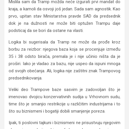
Mislila sam da Tramp možda neće izgurati prvi mandat do
kraja, a kamoli da osvoji još jedan. Sada sam agnostik. Kao
prvo, upitan stav Ministarstva pravde SAD da predsednik
dok je na dužnosti ne može biti optužen Trampu daje
podsticaj da se bori da ostane na vlasti.
Logika bi sugerisala da Tramp ne može da prođe kroz
borbu za reizbor: njegova baza koja se procenjuje između
35 i 38 odsto birača, premala je i nije učinio ništa da je
proširi. Iako je vladao za bazu, nije uspeo da ispuni mnoga
od svojih obećanja. Ali, logika nije zaštitni znak Trampovog
predsednikovanja.
Veliki deo Trampove baze sasvim je zadovoljan što je
imenovao dvojicu konzervativnih sudija u Vrhovnom sudu,
time što je smanjio restrikcije u različitim industrijama i to
što su biznismeni i bogatiji dobili smanjenje poreza.
Ipak, ti poslovni tajkuni i biznismeni ne prisustvuju njegovim