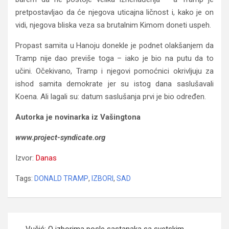
pretpostavljao da će njegova uticajna ličnost i, kako je on
vidi, njegova bliska veza sa brutalnim Kimom doneti uspeh.
Propast samita u Hanoju donekle je podnet olakšanjem da
Tramp nije dao previše toga – iako je bio na putu da to
učini. Očekivano, Tramp i njegovi pomoćnici okrivljuju za
ishod samita demokrate jer su istog dana saslušavali
Koena. Ali lagali su: datum saslušanja prvi je bio određen.
Autorka je novinarka iz Vašingtona
www.project-syndicate.org
Izvor:
Danas
Tags:
DONALD TRAMP
,
IZBORI
,
SAD
Navigacija