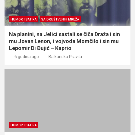
HUMOR I SATIRA
SA DRUŠTVENIH MREŽA
Na planini, na Jelici sastali se čiča Draža i sin
mu Jovan Lenon, i vojvoda Momčilo i sin mu
Lepomir Di Đujić – Kaprio
6 godina ago
Balkanska Pravila
HUMOR I SATIRA