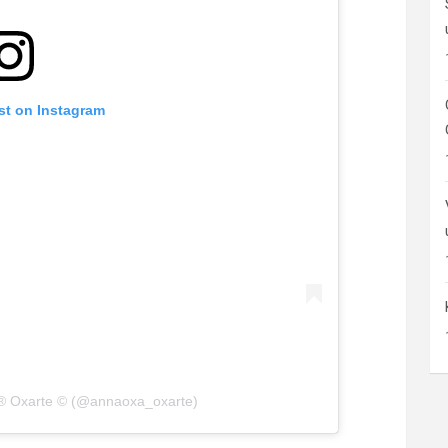
st on Instagram
 ® Oxarte © (@annaoxa_oxarte)