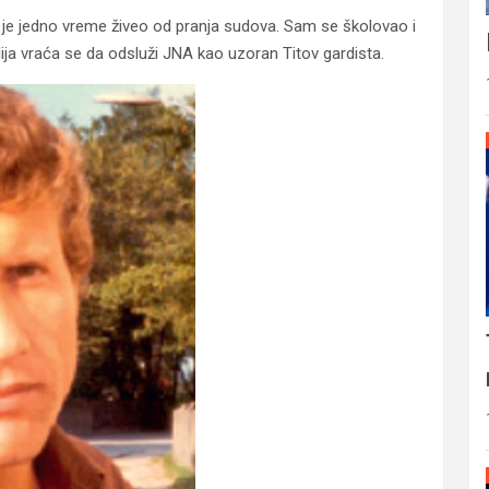
 je jedno vreme živeo od pranja sudova. Sam se školovao i
dija vraća se da odsluži JNA kao uzoran Titov gardista.