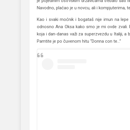
je pojedinim ostrvskim državicama trebalo dati f
Navodno, plaćao je u novcu, ali i kompjuterima, te
Kao i svaki moćnik i bogataš nije imun na lepe 
odnosno Ana Oksa kako smo je mi ovde zvali. Re
koja i dan-danas važi za superzvezdu u Italiji, 
Pamtite je po čuvenom hitu “Donna con te…”