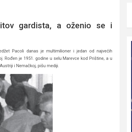
e do najbogatijeg Albanca na svetu
itov gardista, a oženio se i
džet Pacoli danas je multimilioner i jedan od najvećih
. Rođen je 1951. godine u selu Marevce kod Prištine, a u
ustriji i Nemačkoj, pišu mediji.