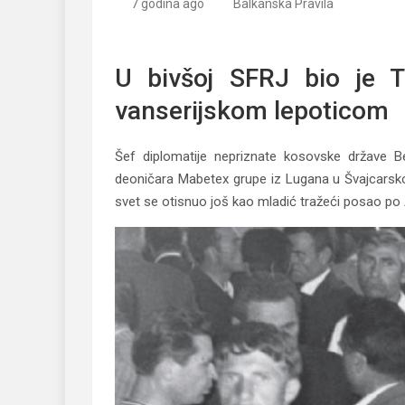
7 godina ago
Balkanska Pravila
Bedžet Pacoli: Od Marevce preko Titovog gardist
U bivšoj SFRJ bio je T
vanserijskom lepoticom
Šef diplomatije nepriznate kosovske države Be
deoničara Mabetex grupe iz Lugana u Švajcarskoj
svet se otisnuo još kao mladić tražeći posao po A