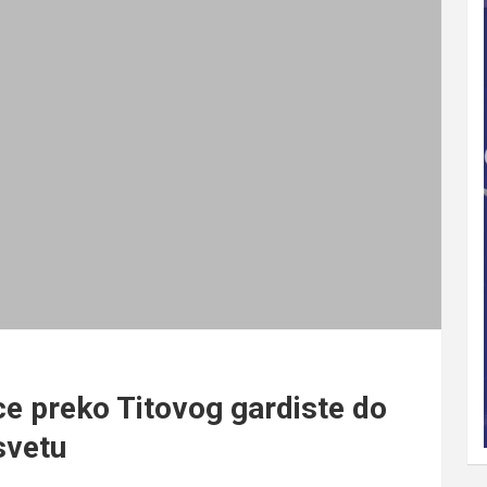
e preko Titovog gardiste do
svetu