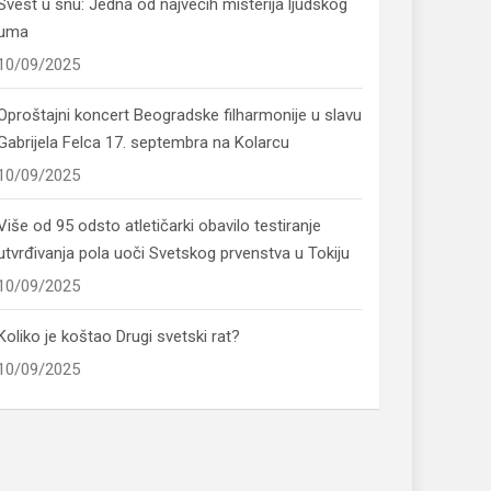
Svest u snu: Jedna od najvećih misterija ljudskog
uma
10/09/2025
Oproštajni koncert Beogradske filharmonije u slavu
Gabrijela Felca 17. septembra na Kolarcu
10/09/2025
Više od 95 odsto atletičarki obavilo testiranje
utvrđivanja pola uoči Svetskog prvenstva u Tokiju
10/09/2025
Koliko je koštao Drugi svetski rat?
10/09/2025