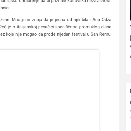
inansijsko ohrabrenje da bi priznale kosovsku nezavisnost.
hnici.
žene. Mnogi ne znaju da je jedna od njih bila i Ana Odža
č je o italijanskoj pevačici specifičnog promuklog glasa
a bez koje nije mogao da prođe nijedan festival u San Remu.