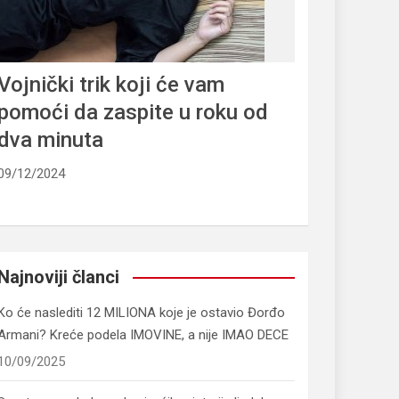
Vojnički trik koji će vam
pomoći da zaspite u roku od
dva minuta
09/12/2024
Najnoviji članci
Ko će naslediti 12 MILIONA koje je ostavio Đorđo
Armani? Kreće podela IMOVINE, a nije IMAO DECE
10/09/2025