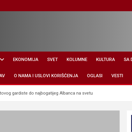
EKONOMIJA
SVET
KOLUMNE
KULTURA
SA 
AV
O NAMA I USLOVI KORIŠĆENJA
OGLASI
VESTI
tovog gardiste do najbogatijeg Albanca na svetu