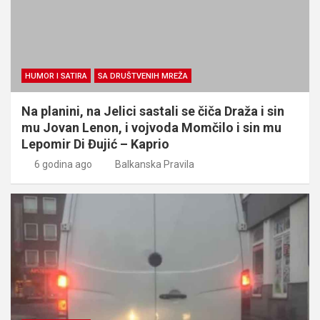
HUMOR I SATIRA
SA DRUŠTVENIH MREŽA
Na planini, na Jelici sastali se čiča Draža i sin
mu Jovan Lenon, i vojvoda Momčilo i sin mu
Lepomir Di Đujić – Kaprio
6 godina ago
Balkanska Pravila