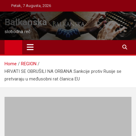
Skip
Petak, 7 Augusta, 2026
to
content
Balkanska
slobodna reč
Home
REGION
HRVATI SE OBRUŠILI NA ORBANA Sankcije protiv Rusije se
pretvaraju u međusobni rat članica EU