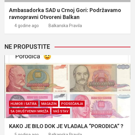
Ambasadorka SAD u Crnoj Gori: Podržavamo
ravnopravni Otvoreni Balkan
4 godine ago
Balkanska Pravila
NE PROPUSTITE
HUMOR I SATIRA
MAGAZIN
PODSEĆANJA
SA DRUŠTVENIH MREŽA
VAŠ STAV
KAKO JE BILO DOK JE VLADALA “PORODICA” ?
5 godina ago
Balkanska Pravila