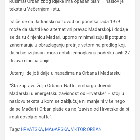
Rusima! Orban zbog Rijeke ima opasan plan” – naslov je
teksta u Večernjem listu.
Ističe se da Jadranski naftovod od početka rada 1979.
može da služiti kao alternativni pravac Mađarskoj, i dodaje
se da tu činjenicu Mađari, uporno minimalizuju ili potpuno
zanemaruju u obrazlaganju pretnje vetom na predlog koji,
da bi bio izglasan, mora dobiti jednoglasnu podršku svih 27
država članica Unije.
Jutarnji ide još dalje u napadima na Orbana i Mađarsku.
“Šta zapravo žulja Orbana: Naftni embargo dovodi
Mađarsku u energetsku zavisnost od Hrvatske” – stoji u
naslovu teksta u kom se zaključuje ni manje ni više nego
da se Mađari i Orban plaše da ne “zavise od Hrvatske da bi
imali dovoljno nafte”.
Tags:
HRVATSKA
,
MAĐARSKA
,
VIKTOR ORBAN