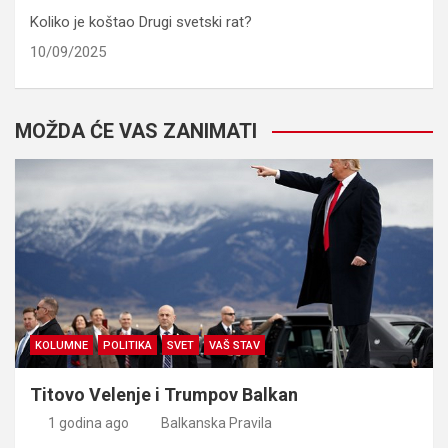
Koliko je koštao Drugi svetski rat?
10/09/2025
MOŽDA ĆE VAS ZANIMATI
KOLUMNE
POLITIKA
SVET
VAŠ STAV
Titovo Velenje i Trumpov Balkan
1 godina ago
Balkanska Pravila