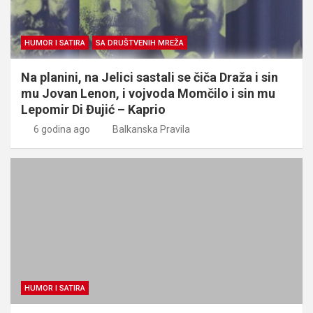
HUMOR I SATIRA
SA DRUŠTVENIH MREŽA
Na planini, na Jelici sastali se čiča Draža i sin
mu Jovan Lenon, i vojvoda Momčilo i sin mu
Lepomir Di Đujić – Kaprio
6 godina ago
Balkanska Pravila
HUMOR I SATIRA