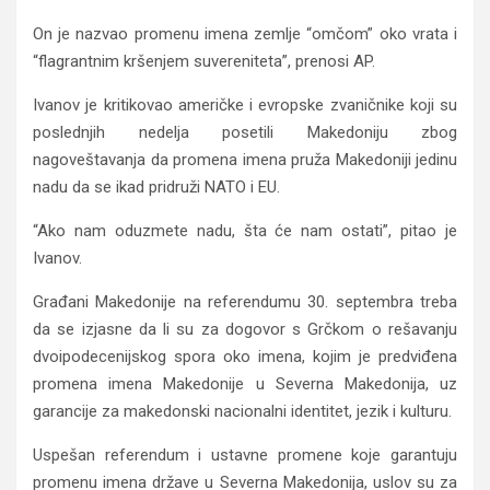
On je nazvao promenu imena zemlje “omčom” oko vrata i
“flagrantnim kršenjem suvereniteta”, prenosi AP.
Ivanov je kritikovao američke i evropske zvaničnike koji su
poslednjih nedelja posetili Makedoniju zbog
nagoveštavanja da promena imena pruža Makedoniji jedinu
nadu da se ikad pridruži NATO i EU.
“Ako nam oduzmete nadu, šta će nam ostati”, pitao je
Ivanov.
Građani Makedonije na referendumu 30. septembra treba
da se izjasne da li su za dogovor s Grčkom o rešavanju
dvoipodecenijskog spora oko imena, kojim je predviđena
promena imena Makedonije u Severna Makedonija, uz
garancije za makedonski nacionalni identitet, jezik i kulturu.
Uspešan referendum i ustavne promene koje garantuju
promenu imena države u Severna Makedonija, uslov su za