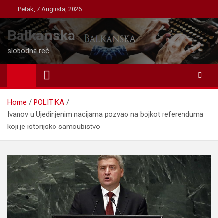
Skip
Petak, 7 Augusta, 2026
to
content
Balkanska
slobodna reč
Home
POLITIKA
Ivanov u Ujedinjenim nacijama pozvao na bojkot referenduma
koji je istorijsko samoubistvo