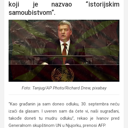
koji je nazvao “istorijskim
samoubistvom”.
Foto: Tanjug/AP Photo/Richard Drew, pixabay
“Kao građanin ja sam doneo odluku, 30. septembra neću
izaći da glasam. I uveren sam da ćete vi, naši sugrađani,
takođe doneti tu mudru odluku”, rekao je Ivanov pred
Generalnom skupštinom UN u Njujorku, prenosi AFP.