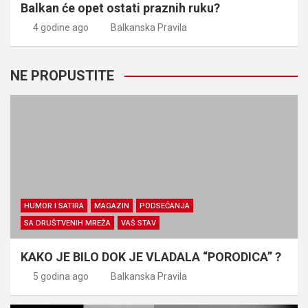
Balkan će opet ostati praznih ruku?
4 godine ago
Balkanska Pravila
NE PROPUSTITE
HUMOR I SATIRA
MAGAZIN
PODSEĆANJA
SA DRUŠTVENIH MREŽA
VAŠ STAV
KAKO JE BILO DOK JE VLADALA “PORODICA” ?
5 godina ago
Balkanska Pravila