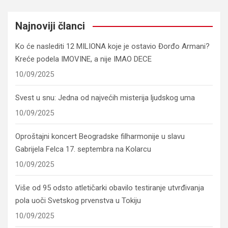
Najnoviji članci
Ko će naslediti 12 MILIONA koje je ostavio Đorđo Armani?
Kreće podela IMOVINE, a nije IMAO DECE
10/09/2025
Svest u snu: Jedna od najvećih misterija ljudskog uma
10/09/2025
Oproštajni koncert Beogradske filharmonije u slavu
Gabrijela Felca 17. septembra na Kolarcu
10/09/2025
Više od 95 odsto atletičarki obavilo testiranje utvrđivanja
pola uoči Svetskog prvenstva u Tokiju
10/09/2025