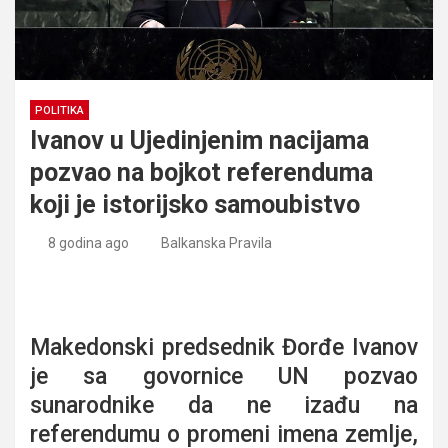
POLITIKA
Ivanov u Ujedinjenim nacijama
pozvao na bojkot referenduma
koji je istorijsko samoubistvo
8 godina ago
Balkanska Pravila
Ivanov u Ujedinjenim nacijama pozvao na bojkot
referenduma koji je istorijsko samoubistvo
Makedonski predsednik Đorđe Ivanov
je sa govornice UN pozvao
sunarodnike da ne izađu na
referendumu o promeni imena zemlje,