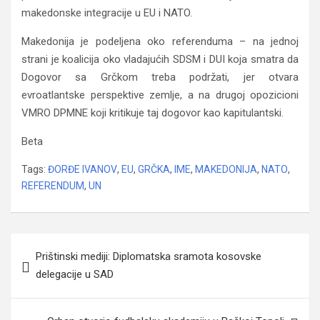
makedonske integracije u EU i NATO.
Makedonija je podeljena oko referenduma – na jednoj
strani je koalicija oko vladajućih SDSM i DUI koja smatra da
Dogovor sa Grčkom treba podržati, jer otvara
evroatlantske perspektive zemlje, a na drugoj opozicioni
VMRO DPMNE koji kritikuje taj dogovor kao kapitulantski.
Beta
Tags:
ĐORĐE IVANOV
,
EU
,
GRČKA
,
IME
,
MAKEDONIJA
,
NATO
,
REFERENDUM
,
UN
Navigacija
Prištinski mediji: Diplomatska sramota kosovske
članaka
delegacije u SAD