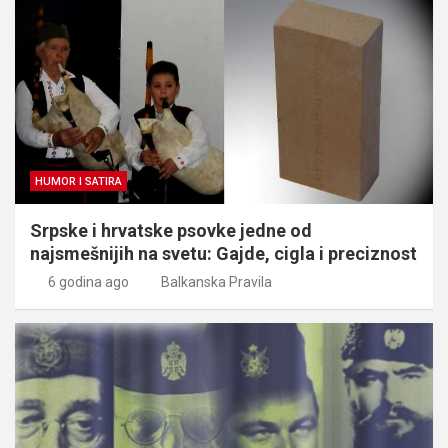
HUMOR I SATIRA
Srpske i hrvatske psovke jedne od
najsmešnijih na svetu: Gajde, cigla i preciznost
6 godina ago
Balkanska Pravila