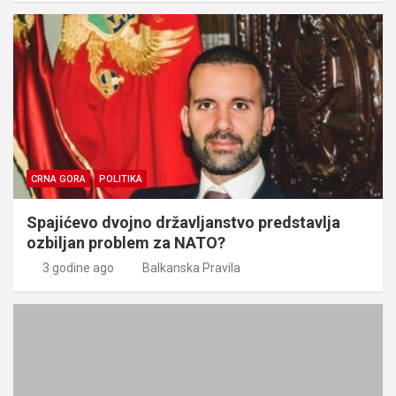
CRNA GORA
POLITIKA
Spajićevo dvojno državljanstvo predstavlja
ozbiljan problem za NATO?
3 godine ago
Balkanska Pravila