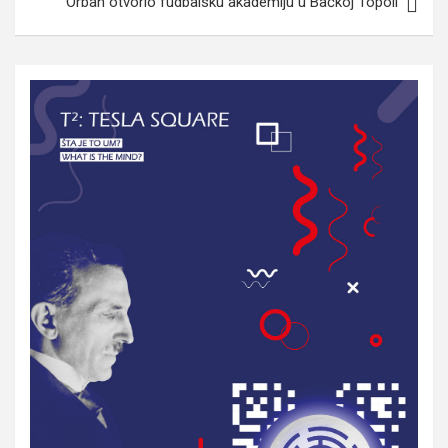
Orban otvorio fudbalsku akademiju u Bačkoj Topoli