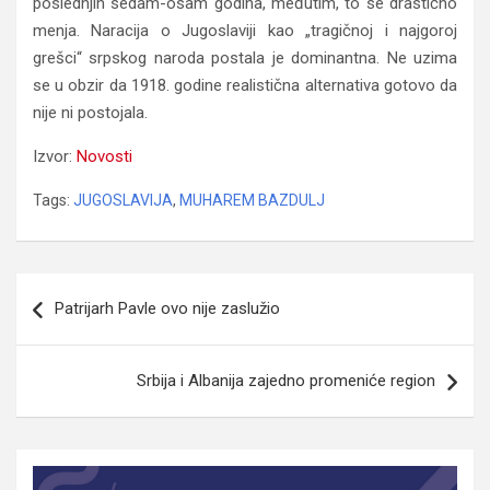
poslednjih sedam-osam godina, međutim, to se drastično
menja. Naracija o Jugoslaviji kao „tragičnoj i najgoroj
grešci“ srpskog naroda postala je dominantna. Ne uzima
se u obzir da 1918. godine realistična alternativa gotovo da
nije ni postojala.
Izvor:
Novosti
Tags:
JUGOSLAVIJA
,
MUHAREM BAZDULJ
Navigacija
Patrijarh Pavle ovo nije zaslužio
članaka
Srbija i Albanija zajedno promeniće region