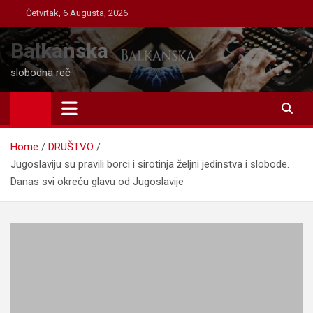
Skip
Četvrtak, 6 Augusta, 2026
to
content
Balkanska
slobodna reč
Home
DRUŠTVO
Jugoslaviju su pravili borci i sirotinja željni jedinstva i slobode.
Danas svi okreću glavu od Jugoslavije