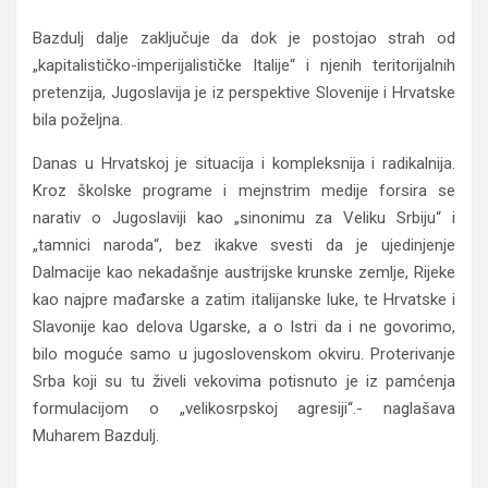
Bazdulj dalje zaključuje da dok je postojao strah od
„kapitalističko-imperijalističke Italije“ i njenih teritorijalnih
pretenzija, Jugoslavija je iz perspektive Slovenije i Hrvatske
bila poželjna.
Danas u Hrvatskoj je situacija i kompleksnija i radikalnija.
Kroz školske programe i mejnstrim medije forsira se
narativ o Jugoslaviji kao „sinonimu za Veliku Srbiju“ i
„tamnici naroda“, bez ikakve svesti da je ujedinjenje
Dalmacije kao nekadašnje austrijske krunske zemlje, Rijeke
kao najpre mađarske a zatim italijanske luke, te Hrvatske i
Slavonije kao delova Ugarske, a o Istri da i ne govorimo,
bilo moguće samo u jugoslovenskom okviru. Proterivanje
Srba koji su tu živeli vekovima potisnuto je iz pamćenja
formulacijom o „velikosrpskoj agresiji“.- naglašava
Muharem Bazdulj.