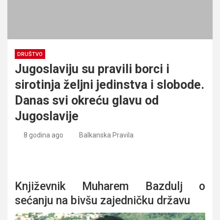
DRUŠTVO
Jugoslaviju su pravili borci i
sirotinja željni jedinstva i slobode.
Danas svi okreću glavu od
Jugoslavije
8 godina ago
Balkanska Pravila
Jugoslaviju su pravili borci i sirotinja željni jedinstva i
slobode. Danas svi okreću glavu od Jugoslavije
Književnik Muharem Bazdulj o
sećanju na bivšu zajedničku državu