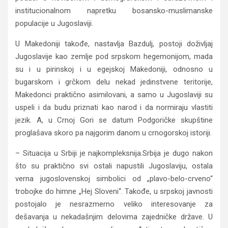
institucionalnom napretku bosansko-muslimanske
populacije u Jugoslaviji.
U Makedoniji takođe, nastavlja Bazdulj, postoji doživljaj
Jugoslavije kao zemlje pod srpskom hegemonijom, mada
su i u pirinskoj i u egejskoj Makedoniji, odnosno u
bugarskom i grčkom delu nekad jedinstvene teritorije,
Makedonci praktično asimilovani, a samo u Jugoslaviji su
uspeli i da budu priznati kao narod i da normiraju vlastiti
jezik. A, u Crnoj Gori se datum Podgoričke skupštine
proglašava skoro pa najgorim danom u crnogorskoj istoriji.
– Situacija u Srbiji je najkompleksnija.Srbija je dugo nakon
što su praktično svi ostali napustili Jugoslaviju, ostala
verna jugoslovenskoj simbolici od „plavo-belo-crveno“
trobojke do himne „Hej Sloveni“. Takođe, u srpskoj javnosti
postojalo je nesrazmerno veliko interesovanje za
dešavanja u nekadašnjim delovima zajedničke države. U