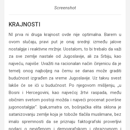
Screenshot
KRAJNOSTI
NI prva ni druga krajnost ovde nije optimalna. Barem u
ovom slučaju, pravi put je onaj srednji: između jalove
nostalgije i reaktivne mržnje. Uostalom, to bi trebalo da važi
za sve zemlje nastale od Jugoslavije, ali za Srbiju, kao
najveću, najviše: Uvažiti na racionalan način činjenicu da je
temelj onog najboljeg na čemu se danas može graditi
budućnost izgrađen za vreme Jugoslavije. Uz takvu svest
lakše će se ići u budućnost. Po njegovom mišljenju, „u
Bosni i Hercegovini, kao najvećoj žrtvi raspada, među
običnim svetom postoji možda i najveći procenat površne
jugonostalgije“. Ipak,smatra on, bošnjačka elita sklona je
satanizovanju zemlje koja je tobože tlačila muslimane, bez
imalo spremnosti da se priznaju faktografski proverljivi
podaci o neviđenom i demografskom i obrazovnom i