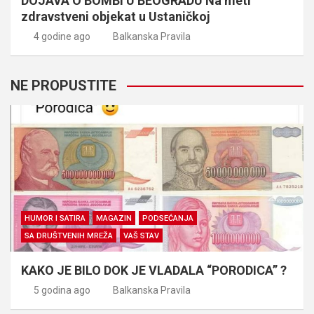
DOJAVA O BOMBI U BEOGRADU Na meti
zdravstveni objekat u Ustaničkoj
4 godine ago
Balkanska Pravila
NE PROPUSTITE
HUMOR I SATIRA
MAGAZIN
PODSEĆANJA
SA DRUŠTVENIH MREŽA
VAŠ STAV
KAKO JE BILO DOK JE VLADALA “PORODICA” ?
5 godina ago
Balkanska Pravila