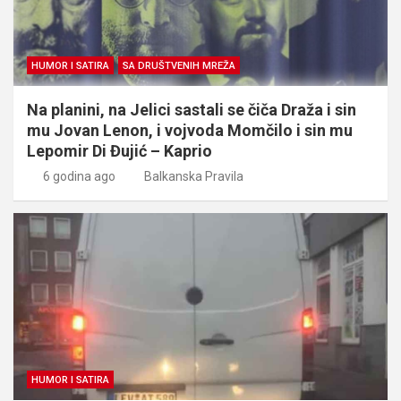
HUMOR I SATIRA
SA DRUŠTVENIH MREŽA
Na planini, na Jelici sastali se čiča Draža i sin
mu Jovan Lenon, i vojvoda Momčilo i sin mu
Lepomir Di Đujić – Kaprio
6 godina ago
Balkanska Pravila
HUMOR I SATIRA