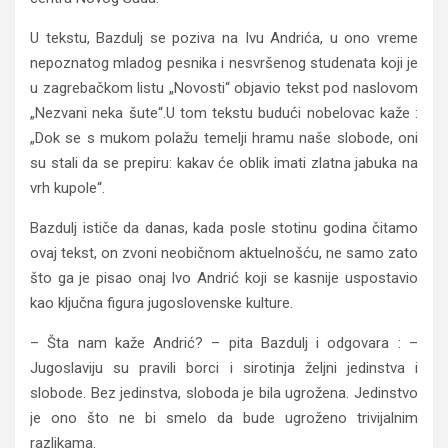
U tekstu, Bazdulj se poziva na Ivu Andrića, u ono vreme
nepoznatog mladog pesnika i nesvršenog studenata koji je
u zagrebačkom listu „Novosti“ objavio tekst pod naslovom
„Nezvani neka šute“.U tom tekstu budući nobelovac kaže :
„Dok se s mukom polažu temelji hramu naše slobode, oni
su stali da se prepiru: kakav će oblik imati zlatna jabuka na
vrh kupole“.
Bazdulj ističe da danas, kada posle stotinu godina čitamo
ovaj tekst, on zvoni neobičnom aktuelnošću, ne samo zato
što ga je pisao onaj Ivo Andrić koji se kasnije uspostavio
kao ključna figura jugoslovenske kulture.
– Šta nam kaže Andrić? – pita Bazdulj i odgovara : –
Jugoslaviju su pravili borci i sirotinja željni jedinstva i
slobode. Bez jedinstva, sloboda je bila ugrožena. Jedinstvo
je ono što ne bi smelo da bude ugroženo trivijalnim
razlikama.