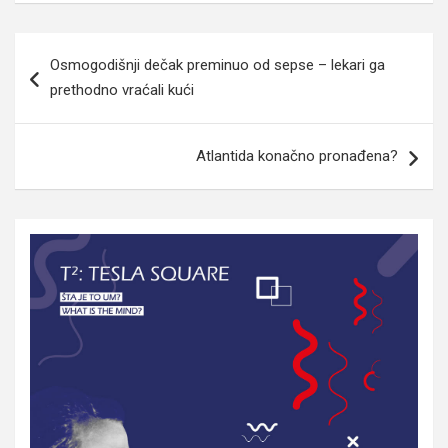
Navigacija
Osmogodišnji dečak preminuo od sepse – lekari ga
članaka
prethodno vraćali kući
Atlantida konačno pronađena?