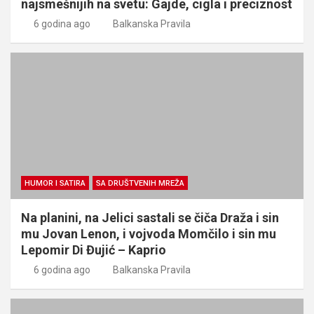
najsmešnijih na svetu: Gajde, cigla i preciznost
6 godina ago
Balkanska Pravila
HUMOR I SATIRA
SA DRUŠTVENIH MREŽA
Na planini, na Jelici sastali se čiča Draža i sin
mu Jovan Lenon, i vojvoda Momčilo i sin mu
Lepomir Di Đujić – Kaprio
6 godina ago
Balkanska Pravila