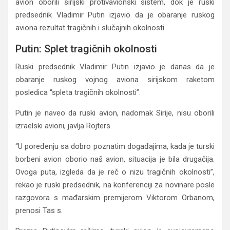
avion oborili sirijski protivavionski sistem, dok je ruski
predsednik Vladimir Putin izjavio da je obaranje ruskog
aviona rezultat tragičnih i slučajnih okolnosti.
Putin: Splet tragičnih okolnosti
Ruski predsednik Vladimir Putin izjavio je danas da je
obaranje ruskog vojnog aviona sirijskom raketom
posledica “spleta tragičnih okolnosti”.
Putin je naveo da ruski avion, nadomak Sirije, nisu oborili
izraelski avioni, javlja Rojters.
“U poređenju sa dobro poznatim događajima, kada je turski
borbeni avion oborio naš avion, situacija je bila drugačija.
Ovoga puta, izgleda da je reč o nizu tragičnih okolnosti”,
rekao je ruski predsednik, na konferenciji za novinare posle
razgovora s mađarskim premijerom Viktorom Orbanom,
prenosi Tas s.