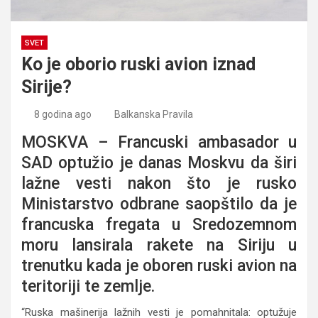
SVET
Ko je oborio ruski avion iznad
Sirije?
8 godina ago
Balkanska Pravila
MOSKVA – Francuski ambasador u
SAD optužio je danas Moskvu da širi
lažne vesti nakon što je rusko
Ministarstvo odbrane saopštilo da je
francuska fregata u Sredozemnom
moru lansirala rakete na Siriju u
trenutku kada je oboren ruski avion na
teritoriji te zemlje.
“Ruska mašinerija lažnih vesti je pomahnitala: optužuje