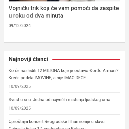
Vojnički trik koji će vam pomoći da zaspite
u roku od dva minuta
09/12/2024
Najnoviji članci
Ko će naslediti 12 MILIONA koje je ostavio Đorđo Armani?
Kreće podela IMOVINE, a nije IMAO DECE
10/09/2025
Svest u snu: Jedna od najvećih misterija ljudskog uma
10/09/2025
Oproštajni koncert Beogradske filharmonije u slavu
Gabrijela Felca 17. septembra na Kolarcu