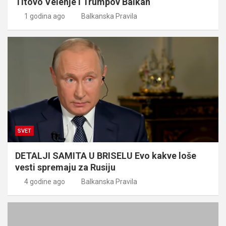
Titovo Velenje i Trumpov Balkan
1 godina ago
Balkanska Pravila
SVET
DETALJI SAMITA U BRISELU Evo kakve loše
vesti spremaju za Rusiju
4 godine ago
Balkanska Pravila