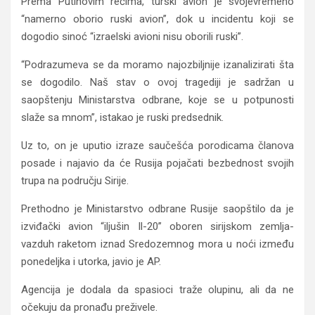
Prema Putinovim rečima, turski avion je svojevremeno
“namerno oborio ruski avion”, dok u incidentu koji se
dogodio sinoć “izraelski avioni nisu oborili ruski”.
“Podrazumeva se da moramo najozbiljnije izanalizirati šta
se dogodilo. Naš stav o ovoj tragediji je sadržan u
saopštenju Ministarstva odbrane, koje se u potpunosti
slaže sa mnom”, istakao je ruski predsednik.
Uz to, on je uputio izraze saučešća porodicama članova
posade i najavio da će Rusija pojačati bezbednost svojih
trupa na području Sirije.
Prethodno je Ministarstvo odbrane Rusije saopštilo da je
izviđački avion “iljušin Il-20” oboren sirijskom zemlja-
vazduh raketom iznad Sredozemnog mora u noći između
ponedeljka i utorka, javio je AP.
Agencija je dodala da spasioci traže olupinu, ali da ne
očekuju da pronađu preživele.