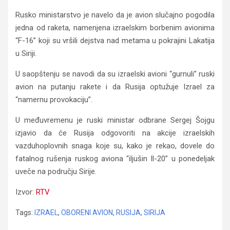
Rusko ministarstvo je navelo da je avion slučajno pogodila
jedna od raketa, namenjena izraelskim borbenim avionima
“F-16” koji su vršili dejstva nad metama u pokrajini Lakatija
u Siriji.
U saopštenju se navodi da su izraelski avioni “gurnuli” ruski
avion na putanju rakete i da Rusija optužuje Izrael za
“namernu provokaciju”.
U međuvremenu je ruski ministar odbrane Sergej Šojgu
izjavio da će Rusija odgovoriti na akcije izraelskih
vazduhoplovnih snaga koje su, kako je rekao, dovele do
fatalnog rušenja ruskog aviona “iljušin Il-20” u ponedeljak
uveče na području Sirije.
Izvor:
RTV
Tags:
IZRAEL
,
OBORENI AVION
,
RUSIJA
,
SIRIJA