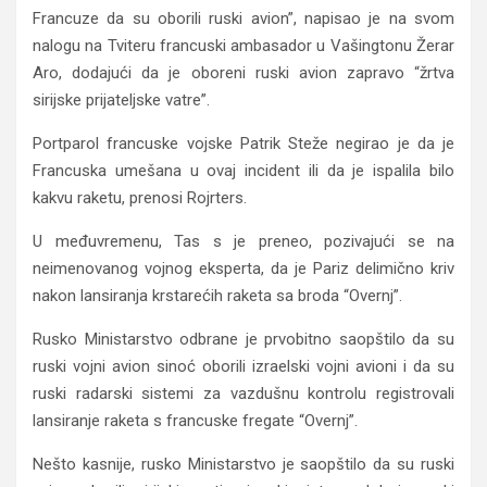
Francuze da su oborili ruski avion”, napisao je na svom
nalogu na Tviteru francuski ambasador u Vašingtonu Žerar
Aro, dodajući da je oboreni ruski avion zapravo “žrtva
sirijske prijateljske vatre”.
Portparol francuske vojske Patrik Steže negirao je da je
Francuska umešana u ovaj incident ili da je ispalila bilo
kakvu raketu, prenosi Rojrters.
U međuvremenu, Tas s je preneo, pozivajući se na
neimenovanog vojnog eksperta, da je Pariz delimično kriv
nakon lansiranja krstarećih raketa sa broda “Overnj”.
Rusko Ministarstvo odbrane je prvobitno saopštilo da su
ruski vojni avion sinoć oborili izraelski vojni avioni i da su
ruski radarski sistemi za vazdušnu kontrolu registrovali
lansiranje raketa s francuske fregate “Overnj”.
Nešto kasnije, rusko Ministarstvo je saopštilo da su ruski