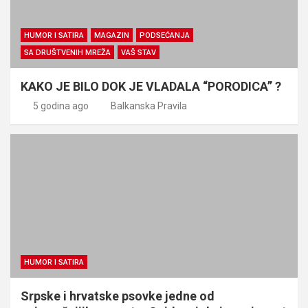
HUMOR I SATIRA
MAGAZIN
PODSEĆANJA
SA DRUŠTVENIH MREŽA
VAŠ STAV
KAKO JE BILO DOK JE VLADALA “PORODICA” ?
5 godina ago
Balkanska Pravila
HUMOR I SATIRA
Srpske i hrvatske psovke jedne od