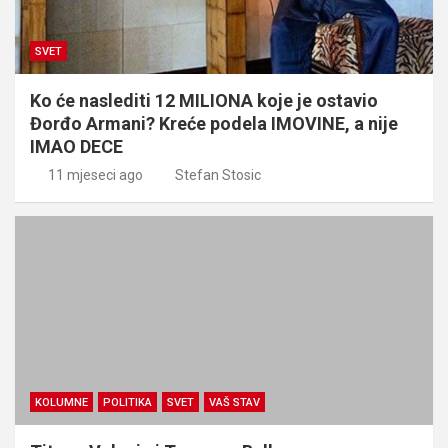
SVET
Ko će naslediti 12 MILIONA koje je ostavio
Đorđo Armani? Kreće podela IMOVINE, a nije
IMAO DECE
11 mjeseci ago
Stefan Stosic
KOLUMNE
POLITIKA
SVET
VAŠ STAV