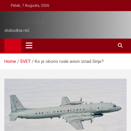
Skip
Petak, 7 Augusta, 2026
to
content
Balkanska
slobodna reč
Home
SVET
Ko je oborio ruski avion iznad Sirije?