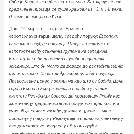
Србе је Косово посебно света земља. Затварају се очи
пред чињеницом да се руше храмови из 13. и 14. века.
О томе не сме да се ћути.
Дана 10, марта о.г. сада из Брисела
европарламентарци шаљу следећу поруку:
Европски
парламент осуђује
покушаје Русије да искористи
напетости међу етничким групама на западном
Балкану како би распирила сукобе и поделила
заједнице, што би могло да доведе до дестабилизације
целог региона. Он је такође забринут због покушаја
Православне цркве у земљама као што су Србија, Црна
Гора и Босна и Херцеговина, а посебно у њеном
ентитету Републици Српској, да промовишу Русију као
заштитницу традиционалних породичних вредности и
учвршћује односе између државе и цркве – пише
дословце у предлогу Резолуције о спољном уплитању у
све демократске процесе у ЕУ, укључујући
дезинформисање, чији је подносилац Сандра Калниете