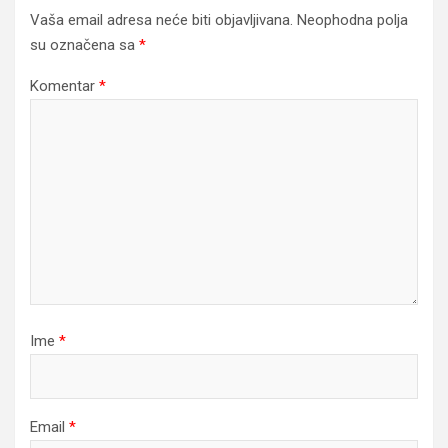
Vaša email adresa neće biti objavljivana.
Neophodna polja
su označena sa
*
Komentar
*
Ime
*
Email
*