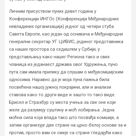
Личним присуством пуних девет година у
Конференцији ИНГОс (Конференција Међународних
невладиних организација) једног од четири стуба
Савета Европе, као један од оснивача и Међународни
генерални секретар УГ ЦИВИС, јединог представника
са наших простора са седиштем у Србији, у
представљању како нашег Региона тако и свих
чланица из једанаест држава овог Удружења, пуно
пута сам имала прилику да слушам о међукомшијским
односима. Наравно да је моја пуна пажња била
посвећена нашој јужној покрајини, али и анализи
ставова како то други виде и зашто то тако виде.
Брисел и Стразбур су места учења за све оне који
желе да разумеју суштину и моћ лобирања. Једна
моћна сила која влада тако што посвађа комшије, а
затим организује две стране на црно-белој основи за и
против, просто вам се смеје са стране гледајући како