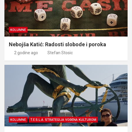
KOLUMNE
Nebojša Katić: Radosti slobode i poroka
2 godine ago
Stefan Stosic
KOLUMNE
T.E.S.L.A. STRATEGIJA VOĐENA KULTUROM