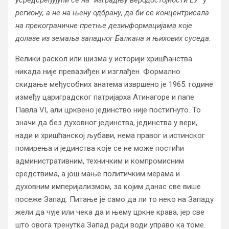
усредсређујући се на ”изградњу веродостојности ЕУ” у
региону, а не на њену одбрану, да би се концентрисала
на прекограничне претње дезинформацијама које
долазе из земаља западног Балкана и њихових суседа.
Велики раскол или шизма у историји хришћанства
никада није превазиђен и изглађен. Формално
скидање међусобних анатема извршено је 1965. године
између цариградског патријарха Атинагоре и папе
Павла VI, али црквено јединство није постигнуто. То
значи да без духовног јединства, јединства у вери,
нади и хришћанској љубави, нема правог и истинског
помирења и јединства које се не може постићи
административним, техничким и компромисним
средствима, а још мање политичким мерама и
духовним империјализмом, за којим данас све више
посеже Запад. Питање је само да ли то неко на Западу
жели да чује или чека да и њему цркне крава, јер све
што овога тренутка Запад ради води управо ка томе.