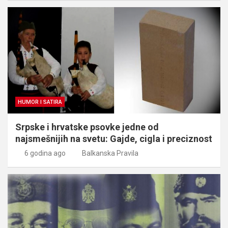
HUMOR I SATIRA
Srpske i hrvatske psovke jedne od
najsmešnijih na svetu: Gajde, cigla i preciznost
6 godina ago
Balkanska Pravila