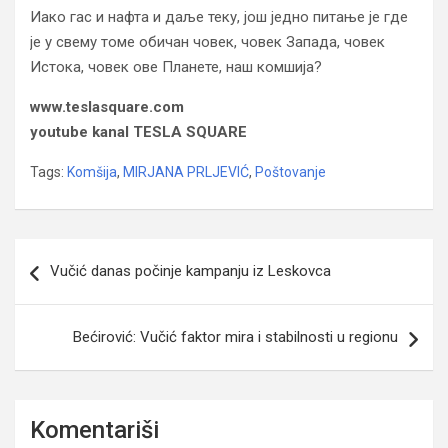
Иако гас и нафта и даље теку, још једно питање је где
је у свему томе обичан човек, човек Запада, човек
Истока, човек ове Планете, наш комшија?
www.teslasquare.com
youtube kanal TESLA SQUARE
Tags:
Komšija
,
MIRJANA PRLJEVIĆ
,
Poštovanje
Navigacija
Vučić danas počinje kampanju iz Leskovca
članaka
Bećirović: Vučić faktor mira i stabilnosti u regionu
Komentariši