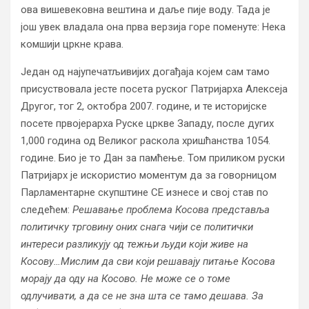
ова вишевековна вештина и даље пије воду. Тада је
још увек владала она прва верзија горе поменуте: Нека
комшији цркне крава.
Један од најупечатљивијих догађаја којем сам тамо
присуствовала јесте посета руског Патријарха Алексеја
Другог, тог 2, октобра 2007. године, и те историјске
посете првојерарха Руске цркве Западу, после дугих
1,000 година од Великог раскола хришћанства 1054.
године. Био је то Дан за памћење. Том приликом руски
Патријарх је искористио моментум да за говорницом
Парламентарне скупштине СЕ изнесе и свој став по
следећем:
Решавање проблема Косова представља
политичку трговину оних снага чији се политички
интереси разликују од тежњи људи који живе на
Косову…Мислим да сви који решавају питање Косова
морају да оду на Косово. Не може се о томе
одлучивати, а да се не зна шта се тамо дешава. За