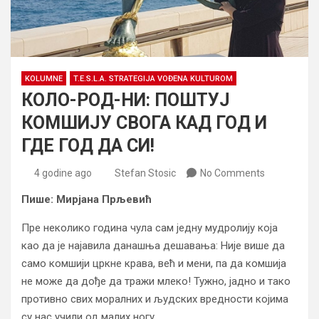
KOLUMNE
T.E.S.L.A. STRATEGIJA VOĐENA KULTUROM
КОЛО-РОД-НИ: ПОШТУЈ
КОМШИЈУ СВОГА КАД ГОД И
ГДЕ ГОД ДА СИ!
4 godine ago
Stefan Stosic
No Comments
Пише: Мирјана Прљевић
Пре неколико година чула сам једну мудролију која
као да је најавила данашња дешавања: Није више да
само комшији цркне крава, већ и мени, па да комшија
не може да дође да тражи млеко! Тужно, јадно и тако
противно свих моралних и људских вредности којима
су нас учили од малих ногу.