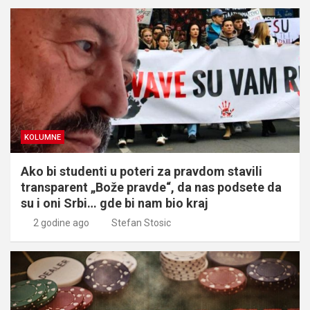
KOLUMNE
Ako bi studenti u poteri za pravdom stavili
transparent „Bože pravde“, da nas podsete da
su i oni Srbi… gde bi nam bio kraj
2 godine ago
Stefan Stosic