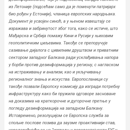
из Летоније (подсећам само да је поменути патријарх
био рођен у Естонији), чланица европских народњака.
Документ је усвојен синоћ, а у њеном извештају се
изражава и забринутост због тога, како се истиче, што
Мађарска и Србија помажу Кини и Русији у њиховим
геополитичким циљевима. Такође се препоручује
сазивање дијалога с цивилним друштвом и приватним
сектором западног Балкана ради усклађивања напора
у борби против дезинформација у региону, с нагласком
на истраживању и анализи, као и укључивању
регионалног знања и искуства. Европосланици су
такође позвали Европску комисију да изгради потребну
инфраструктуру како би пружила одговоре засноване
на доказима на краткорочне и дугорочне претње у
погледу дезинформација на западном Балкану.
Истовремено, резолуцијом се Европска служба за
спољне послове позива да заузме проактивнији став,