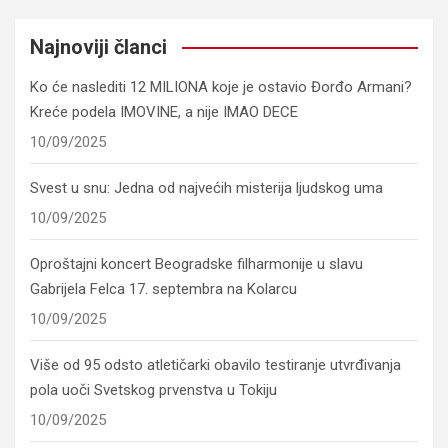
Najnoviji članci
Ko će naslediti 12 MILIONA koje je ostavio Đorđo Armani?
Kreće podela IMOVINE, a nije IMAO DECE
10/09/2025
Svest u snu: Jedna od najvećih misterija ljudskog uma
10/09/2025
Oproštajni koncert Beogradske filharmonije u slavu
Gabrijela Felca 17. septembra na Kolarcu
10/09/2025
Više od 95 odsto atletičarki obavilo testiranje utvrđivanja
pola uoči Svetskog prvenstva u Tokiju
10/09/2025