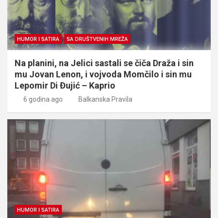
HUMOR I SATIRA
SA DRUŠTVENIH MREŽA
Na planini, na Jelici sastali se čiča Draža i sin
mu Jovan Lenon, i vojvoda Momčilo i sin mu
Lepomir Di Đujić – Kaprio
6 godina ago
Balkanska Pravila
HUMOR I SATIRA