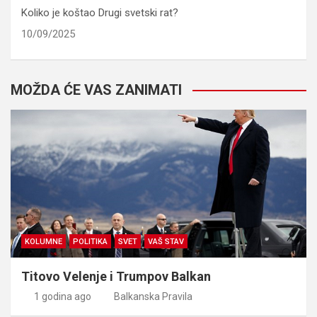
Koliko je koštao Drugi svetski rat?
10/09/2025
MOŽDA ĆE VAS ZANIMATI
KOLUMNE
POLITIKA
SVET
VAŠ STAV
Titovo Velenje i Trumpov Balkan
1 godina ago
Balkanska Pravila