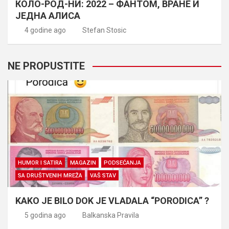
КОЛО-РОД-НИ: 2022 – ФАНТОМ, ВРАНЕ И
ЈЕДНА АЛИСА
4 godine ago
Stefan Stosic
NE PROPUSTITE
HUMOR I SATIRA
MAGAZIN
PODSEĆANJA
SA DRUŠTVENIH MREŽA
VAŠ STAV
KAKO JE BILO DOK JE VLADALA “PORODICA” ?
5 godina ago
Balkanska Pravila