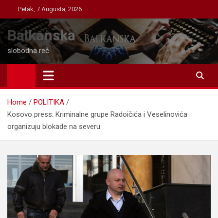
Skip
Petak, 7 Augusta, 2026
to
content
Balkanska
slobodna reč
Home
POLITIKA
Kosovo press: Kriminalne grupe Radoičića i Veselinovića
organizuju blokade na severu