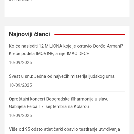
Najnoviji članci
Ko će naslediti 12 MILIONA koje je ostavio Đorđo Armani?
Kreće podela IMOVINE, a nije IMAO DECE
10/09/2025
Svest u snu: Jedna od najvećih misterija ljudskog uma
10/09/2025
Oproštajni koncert Beogradske filharmonije u slavu
Gabrijela Felca 17. septembra na Kolarcu
10/09/2025
Više od 95 odsto atletičarki obavilo testiranje utvrđivanja