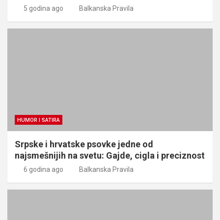
5 godina ago
Balkanska Pravila
HUMOR I SATIRA
Srpske i hrvatske psovke jedne od
najsmešnijih na svetu: Gajde, cigla i preciznost
6 godina ago
Balkanska Pravila