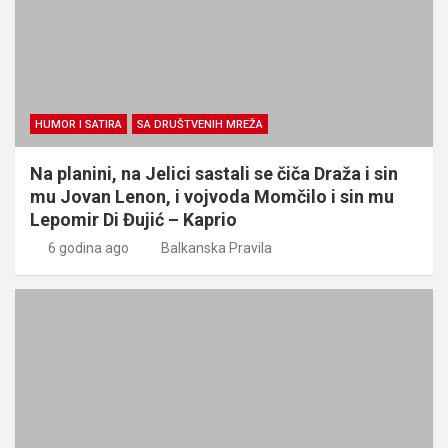
HUMOR I SATIRA
SA DRUŠTVENIH MREŽA
Na planini, na Jelici sastali se čiča Draža i sin
mu Jovan Lenon, i vojvoda Momčilo i sin mu
Lepomir Di Đujić – Kaprio
6 godina ago
Balkanska Pravila