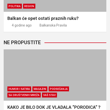
POLITIKA
REGION
Balkan će opet ostati praznih ruku?
4 godine ago
Balkanska Pravila
NE PROPUSTITE
HUMOR I SATIRA
MAGAZIN
PODSEĆANJA
SA DRUŠTVENIH MREŽA
VAŠ STAV
KAKO JE BILO DOK JE VLADALA “PORODICA” ?