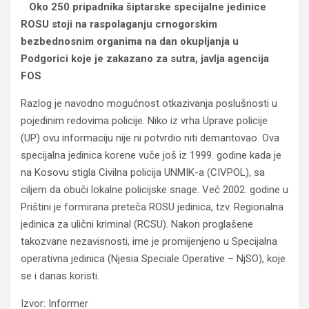
Oko 250 pripadnika šiptarske specijalne jedinice
ROSU stoji na raspolaganju crnogorskim
bezbednosnim organima na dan okupljanja u
Podgorici koje je zakazano za sutra, javlja agencija
FOS
Razlog je navodno mogućnost otkazivanja poslušnosti u
pojedinim redovima policije. Niko iz vrha Uprave policije
(UP) ovu informaciju nije ni potvrdio niti demantovao. Ova
specijalna jedinica korene vuče još iz 1999. godine kada je
na Kosovu stigla Civilna policija UNMIK-a (CIVPOL), sa
ciljem da obuči lokalne policijske snage. Već 2002. godine u
Prištini je formirana preteča ROSU jedinica, tzv. Regionalna
jedinica za ulični kriminal (RCSU). Nakon proglašene
takozvane nezavisnosti, ime je promijenjeno u Specijalna
operativna jedinica (Njesia Speciale Operative – NjSO), koje
se i danas koristi.
Izvor: Informer