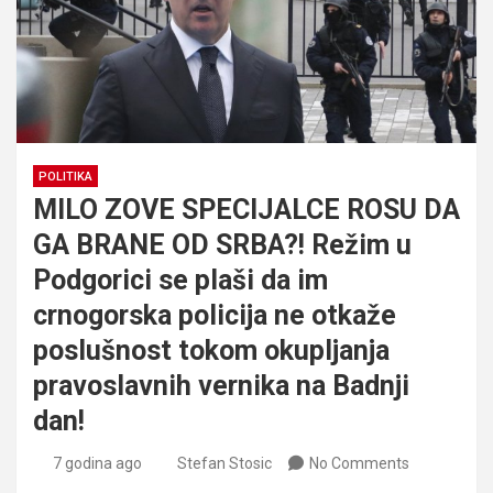
POLITIKA
MILO ZOVE SPECIJALCE ROSU DA
GA BRANE OD SRBA?! Režim u
Podgorici se plaši da im
crnogorska policija ne otkaže
poslušnost tokom okupljanja
pravoslavnih vernika na Badnji
dan!
7 godina ago
Stefan Stosic
No Comments