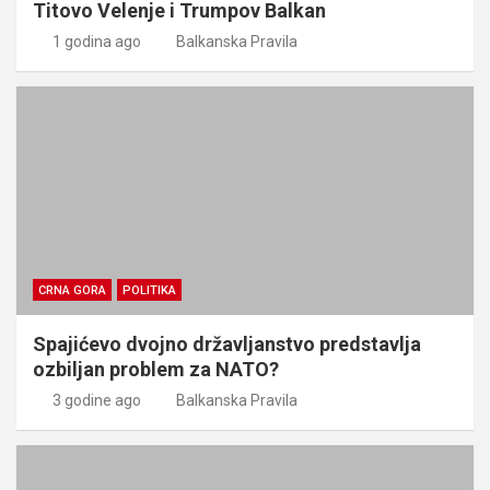
Titovo Velenje i Trumpov Balkan
1 godina ago
Balkanska Pravila
CRNA GORA
POLITIKA
Spajićevo dvojno državljanstvo predstavlja
ozbiljan problem za NATO?
3 godine ago
Balkanska Pravila