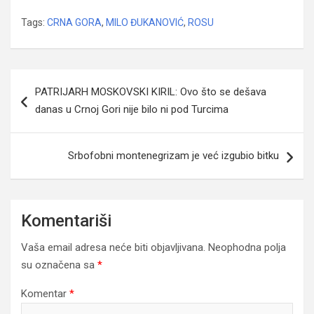
Tags:
CRNA GORA
,
MILO ĐUKANOVIĆ
,
ROSU
Navigacija
PATRIJARH MOSKOVSKI KIRIL: Ovo što se dešava
članaka
danas u Crnoj Gori nije bilo ni pod Turcima
Srbofobni montenegrizam je već izgubio bitku
Komentariši
Vaša email adresa neće biti objavljivana.
Neophodna polja
su označena sa
*
Komentar
*