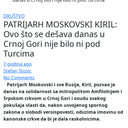
danas u Crnoj Gori nije bilo ni pod Turcima
DRUŠTVO
PATRIJARH MOSKOVSKI KIRIL:
Ovo što se dešava danas u
Crnoj Gori nije bilo ni pod
Turcima
7 godina ago
Stefan Stosic
No Comments
Patrijarh Moskovski i sve Rusije, Kiril, pozvao je
danas na solidarnost sa mitropolitom Amfilohijem i
Srpskom crkvom u Crnoj Gori i osudu svakog
pokušaja vlasti da, nakon usvojenog spornog
zakona o slobodi veroispovesti, oduzima imovinu od
kanonske crkve da bi je dala raskolnicima.