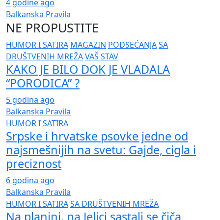
4 godine ago
Balkanska Pravila
NE PROPUSTITE
HUMOR I SATIRA
MAGAZIN
PODSEĆANJA
SA
DRUŠTVENIH MREŽA
VAŠ STAV
KAKO JE BILO DOK JE VLADALA
“PORODICA” ?
5 godina ago
Balkanska Pravila
HUMOR I SATIRA
Srpske i hrvatske psovke jedne od
najsmešnijih na svetu: Gajde, cigla i
preciznost
6 godina ago
Balkanska Pravila
HUMOR I SATIRA
SA DRUŠTVENIH MREŽA
Na planini, na Jelici sastali se čiča