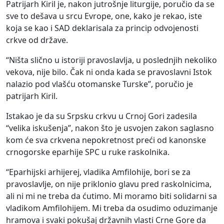
Patrijarh Kiril je, nakon jutrošnje liturgije, poručio da se
sve to dešava u srcu Evrope, one, kako je rekao, iste
koja se kao i SAD deklarisala za princip odvojenosti
crkve od države.
“Ništa slično u istoriji pravoslavlja, u poslednjih nekoliko
vekova, nije bilo. Čak ni onda kada se pravoslavni Istok
nalazio pod vlašću otomanske Turske”, poručio je
patrijarh Kiril.
Istakao je da su Srpsku crkvu u Crnoj Gori zadesila
“velika iskušenja”, nakon što je usvojen zakon saglasno
kom će sva crkvena nepokretnost preći od kanonske
crnogorske eparhije SPC u ruke raskolnika.
“Eparhijski arhijerej, vladika Amfilohije, bori se za
pravoslavlje, on nije priklonio glavu pred raskolnicima,
ali ni mi ne treba da ćutimo. Mi moramo biti solidarni sa
vladikom Amfilohijem. Mi treba da osudimo oduzimanje
hramova i svaki pokušaj državnih vlasti Crne Gore da