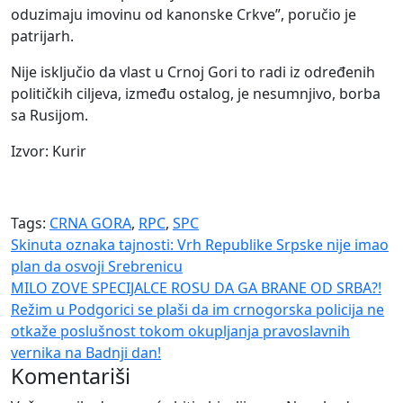
oduzimaju imovinu od kanonske Crkve”, poručio je
patrijarh.
Nije isključio da vlast u Crnoj Gori to radi iz određenih
političkih ciljeva, između ostalog, je nesumnjivo, borba
sa Rusijom.
Izvor: Kurir
Tags:
CRNA GORA
,
RPC
,
SPC
Navigacija
Skinuta oznaka tajnosti: Vrh Republike Srpske nije imao
plan da osvoji Srebrenicu
članaka
MILO ZOVE SPECIJALCE ROSU DA GA BRANE OD SRBA?!
Režim u Podgorici se plaši da im crnogorska policija ne
otkaže poslušnost tokom okupljanja pravoslavnih
vernika na Badnji dan!
Komentariši