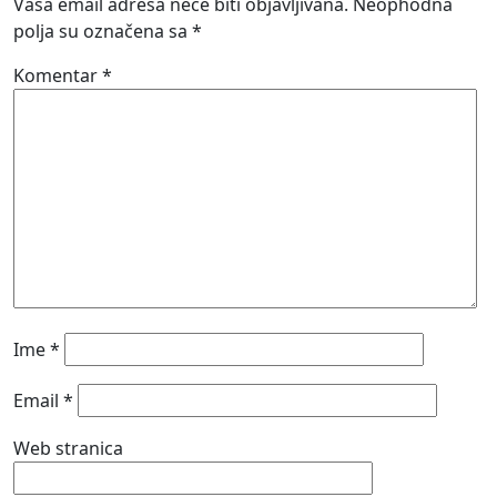
Vaša email adresa neće biti objavljivana.
Neophodna
polja su označena sa
*
Komentar
*
Ime
*
Email
*
Web stranica