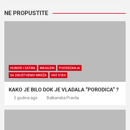
NE PROPUSTITE
HUMOR I SATIRA
MAGAZIN
PODSEĆANJA
SA DRUŠTVENIH MREŽA
VAŠ STAV
KAKO JE BILO DOK JE VLADALA “PORODICA” ?
5 godina ago
Balkanska Pravila