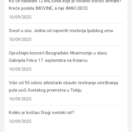
Ko će naslediti 12 MILIONA koje je ostavio Đorđo Armani?
Kreće podela IMOVINE, a nije IMAO DECE
10/09/2025
Svest u snu: Jedna od najvećih misterija ljudskog uma
10/09/2025
Oproštajni koncert Beogradske filharmonije u slavu
Gabrijela Felca 17. septembra na Kolarcu
10/09/2025
Više od 95 odsto atletičarki obavilo testiranje utvrđivanja
pola uoči Svetskog prvenstva u Tokiju
10/09/2025
Koliko je koštao Drugi svetski rat?
10/09/2025