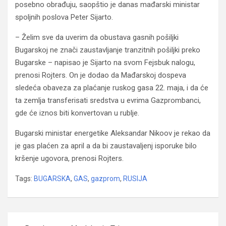
posebno obrađuju, saopštio je danas mađarski ministar
spoljnih poslova Peter Sijarto.
– Želim sve da uverim da obustava gasnih pošiljki
Bugarskoj ne znači zaustavljanje tranzitnih pošiljki preko
Bugarske – napisao je Sijarto na svom Fejsbuk nalogu,
prenosi Rojters. On je dodao da Mađarskoj dospeva
sledeća obaveza za plaćanje ruskog gasa 22. maja, i da će
ta zemlja transferisati sredstva u evrima Gazprombanci,
gde će iznos biti konvertovan u rublje.
Bugarski ministar energetike Aleksandar Nikoov je rekao da
je gas plaćen za april a da bi zaustavaljenj isporuke bilo
kršenje ugovora, prenosi Rojters.
Tags:
BUGARSKA
,
GAS
,
gazprom
,
RUSIJA
Navigacija