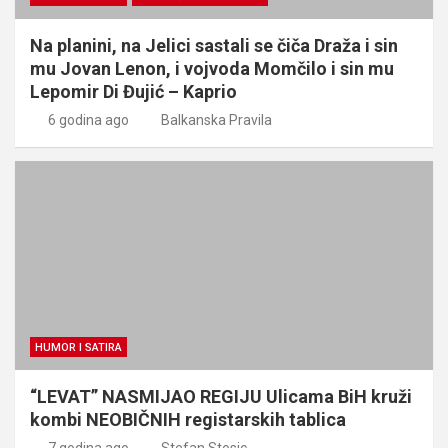
Na planini, na Jelici sastali se čiča Draža i sin
mu Jovan Lenon, i vojvoda Momčilo i sin mu
Lepomir Di Đujić – Kaprio
6 godina ago
Balkanska Pravila
HUMOR I SATIRA
“LEVAT” NASMIJAO REGIJU Ulicama BiH kruži
kombi NEOBIČNIH registarskih tablica
7 godina ago
Stefan Stosic