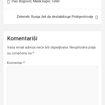
Pao dogovor, Mask kupio Tviter
članaka
Zelenski: Rusija želi da destabilizuje Pridnjestrovlje
Komentariši
Vaša email adresa neće biti objavljivana.
Neophodna polja
su označena sa
*
Komentar
*