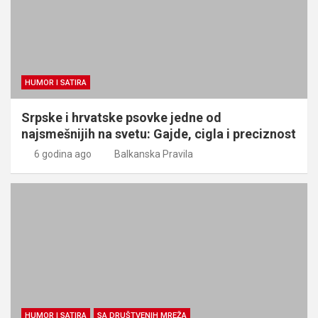
HUMOR I SATIRA
Srpske i hrvatske psovke jedne od
najsmešnijih na svetu: Gajde, cigla i preciznost
6 godina ago
Balkanska Pravila
HUMOR I SATIRA
SA DRUŠTVENIH MREŽA