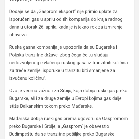
Dodaje se da „Gasprom eksport“ nije primio uplate za
isporučeni gas u aprilu od tih kompanija do kraja radnog
dana u utorak 26. aprila, kada je istekao rok za izmirenje
obaveza.
Ruska gasna kompanija je upozorila da su Bugarska i
Poljska tranzitne države, zbog čega će „u slučaju
nedozvoljenog izvlačenja ruskog gasa iz tranzitnih količina
za treće zemlje, isporuke u tranzitu biti smanjene za
izvučenu količinu”.
Ovo je veoma važno i za Srbiju, koja dobija ruski gas preko
Bugarske, ali i za druge zemlje u Evropi kojima gas dalje
stiže Balkanskim tokom preko Mađarske.
Mađarska dobija ruski gas prema ugovoru sa Gaspromom
preko Bugarske i Srbije, a „Gasprom“ je obavestio
Budimpeštu da se tranzitne pošiljke preko Bugarske