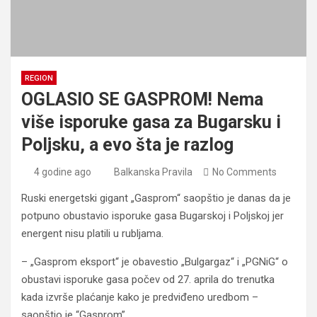
REGION
OGLASIO SE GASPROM! Nema
više isporuke gasa za Bugarsku i
Poljsku, a evo šta je razlog
4 godine ago
Balkanska Pravila
No Comments
Ruski energetski gigant „Gasprom“ saopštio je danas da je
potpuno obustavio isporuke gasa Bugarskoj i Poljskoj jer
energent nisu platili u rubljama.
– „Gasprom eksport“ je obavestio „Bulgargaz“ i „PGNiG“ o
obustavi isporuke gasa počev od 27. aprila do trenutka
kada izvrše plaćanje kako je predviđeno uredbom –
saopštio je “Gasprom”.