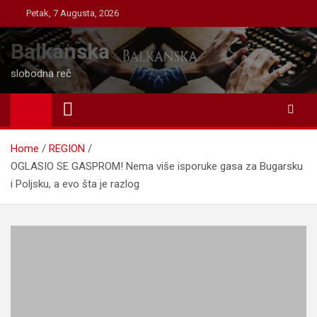
Skip
Petak, 7 Augusta, 2026
to
content
Balkanska
slobodna reč
Home
REGION
OGLASIO SE GASPROM! Nema više isporuke gasa za Bugarsku
i Poljsku, a evo šta je razlog