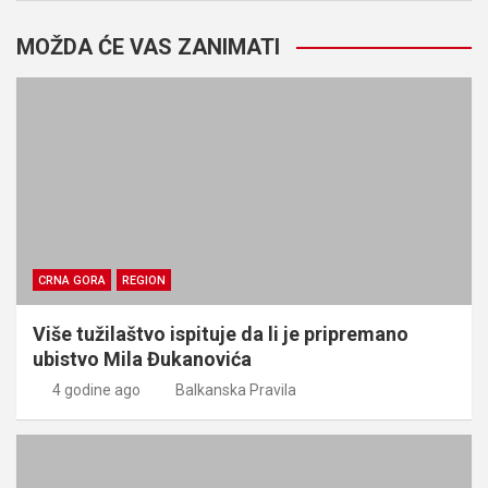
MOŽDA ĆE VAS ZANIMATI
CRNA GORA
REGION
Više tužilaštvo ispituje da li je pripremano
ubistvo Mila Đukanovića
4 godine ago
Balkanska Pravila