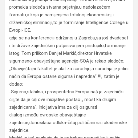
promakla sledeća stvarna prijetnja,u nadolazećem
formatu,a koja je namijenjena totalnoj ekonomskoj i
državničkoj eliminaciji,to je formiranje Intelligence College u
Evropi-ICE,
gdje se na konferenciji održanoj u Zagrebu,sa još dvadeset
i tri države zajedničkim potpisivanjem pristupilo,formiranje
istog. Tom prilikom Danijel Markić,direktor Hrvatske
sigurnosno-obaviještajne agencije-SOA je rekao sledeće:
„Obaviještajni fakultet je alat za saradnju,a saradnja je jedini
način da Evropa ostane sigurna i napredna“ !!!, zatim je
dodao:
-Sigurna,stabilna, i prosperitetna Evropa naš je zajednički
cilj,te da je cilj ove inicijative postao „ most ka drugim
zajednicama“. Inicijativa ima za cilj osigurati
dijalog između evropske obaviještajne
zajednice,donosilaca odluka-čitaj političarima,i akademske
zajednice.