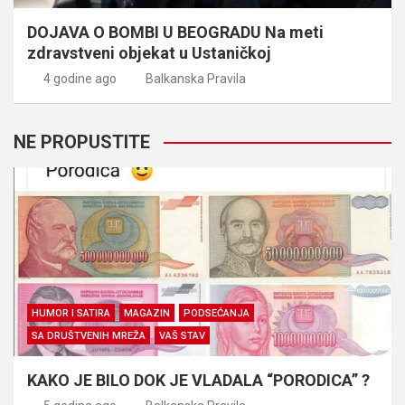
DOJAVA O BOMBI U BEOGRADU Na meti
zdravstveni objekat u Ustaničkoj
4 godine ago
Balkanska Pravila
NE PROPUSTITE
HUMOR I SATIRA
MAGAZIN
PODSEĆANJA
SA DRUŠTVENIH MREŽA
VAŠ STAV
KAKO JE BILO DOK JE VLADALA “PORODICA” ?