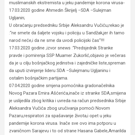
muslimanskih ekstremista u jeku pandemije korona virusa-
17.03.2020 godine Ahmedin Škrijelj –SDA –Sulejman
Ugljanin;
U obraćanju predsedniku Srbije Aleksandru Vučiću,rekao je
:“ne smete da šaljete vojsku i policiju u Sandžak,jer ih tamo
narod neće,i da ne sme da uvodi policijski čas“!!!
17.03.2020 godine ,izvor snews :“Predsjednik Stranke
pravde i pomirenja SSP Muamer Zukorlić,objavio je večeras
da je u cilju bošnjačkog jedinstva i zajedničke liste,spreman
da uputi izvinjenje lideru SDA –Sulejmanu Ugljaninu i
ostalim bošnjačkim partijama.
07.04.2020 godine smjena pomoćnika gradonačelnika
Novog Pazara Emira Ašćerića,inače iz stranke SDA,smijena
je uslijedila zbog kritika i uvreda na račun predsednika Srbije
Aleksandra Vučića zbog uručivanja pomoći Novom
Pazaru,respiratori za spašavanje života,i opet u jeku
pandemije korona virusa. Inače sve ovo ima potporu u
zvaničnom Sarajevu i to od strane Hasana Gabele,Amarilda