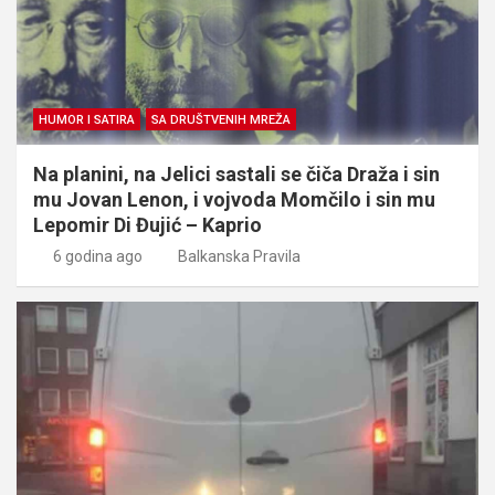
HUMOR I SATIRA
SA DRUŠTVENIH MREŽA
Na planini, na Jelici sastali se čiča Draža i sin
mu Jovan Lenon, i vojvoda Momčilo i sin mu
Lepomir Di Đujić – Kaprio
6 godina ago
Balkanska Pravila