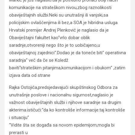
Markić je još naglasio:da je potrebno pronaći bolji način
komunikacije na strateškom nivou,zbog raznolikosti
obaviještajnih službi.Neki su unutrašnji ili vanjski,sa
policijskim ovlašćenjima ili bez,a SOA je hibridna usluga.
Hrvatski premijer Andrej Plenković je naglasio da je
Obaviještajni fakultet kao“vrlo dobar oblik
saradnje,otvoreniji nego što je to uobičajeno,u
obaviještajnoj zajednici“.Dodao je da toneće biti“ operativna
saradnja“ već da če se Koledž
baviti“strateškim pitanjima,komunikacijom i obukom“ ,zatim
izjava data od strane
Rajka Ostojića,predsjedavajući skupštinskog Odbora za
unutrašnje poslove i nacionalnu sigurnost,naglasio je
važnost obaviještajnih službi i njihove saradnje sa drugim
akterima.ističući:“da ko kontroliše informacije.taj kontroliše
i situaciju“
“Vidite šta se događa sa novom epidemijom,mogla bi
prerasti u