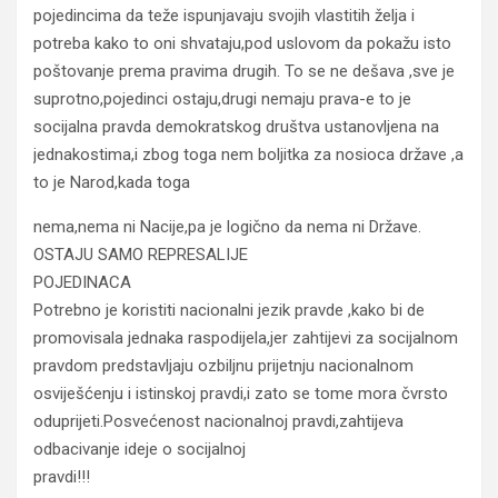
pojedincima da teže ispunjavaju svojih vlastitih želja i
potreba kako to oni shvataju,pod uslovom da pokažu isto
poštovanje prema pravima drugih. To se ne dešava ,sve je
suprotno,pojedinci ostaju,drugi nemaju prava-e to je
socijalna pravda demokratskog društva ustanovljena na
jednakostima,i zbog toga nem boljitka za nosioca države ,a
to je Narod,kada toga
nema,nema ni Nacije,pa je logično da nema ni Države.
OSTAJU SAMO REPRESALIJE
POJEDINACA
Potrebno je koristiti nacionalni jezik pravde ,kako bi de
promovisala jednaka raspodijela,jer zahtijevi za socijalnom
pravdom predstavljaju ozbiljnu prijetnju nacionalnom
osviješćenju i istinskoj pravdi,i zato se tome mora čvrsto
oduprijeti.Posvećenost nacionalnoj pravdi,zahtijeva
odbacivanje ideje o socijalnoj
pravdi!!!