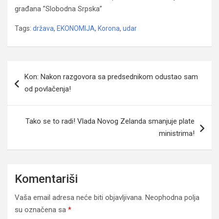
građana ”Slobodna Srpska”
Tags:
država
,
EKONOMIJA
,
Korona
,
udar
Navigacija
Kon: Nakon razgovora sa predsednikom odustao sam
članaka
od povlačenja!
Tako se to radi! Vlada Novog Zelanda smanjuje plate
ministrima!
Komentariši
Vaša email adresa neće biti objavljivana.
Neophodna polja
su označena sa
*