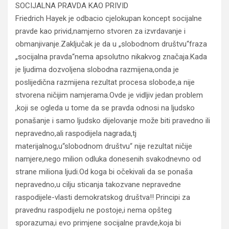
SOCIJALNA PRAVDA KAO PRIVID
Friedrich Hayek je odbacio cjelokupan koncept socijalne
pravde kao privid,namjerno stvoren za izvrdavanje i
obmanjivanje.Zaključak je da u „slobodnom društvu“fraza
„socijalna pravda“nema apsolutno nikakvog značaja.Kada
je ljudima dozvoljena slobodna razmijena,onda je
poslijedična razmijena rezultat procesa slobode,a nije
stvorena ničijim namjerama.Ovde je vidljiv jedan problem
,koji se ogleda u tome da se pravda odnosi na ljudsko
ponašanje i samo ljudsko dijelovanje može biti pravedno ili
nepravedno,ali raspodijela nagrada,tj
materijalnog,u“slobodnom društvu“ nije rezultat ničije
namjere,nego milion odluka donesenih svakodnevno od
strane miliona ljudi.Od koga bi očekivali da se ponaša
nepravedno,u cilju sticanja takozvane nepravedne
raspodijele-vlasti demokratskog društva!! Principi za
pravednu raspodijelu ne postoje,i nema opšteg
sporazuma,i evo primjene socijalne pravde,koja bi