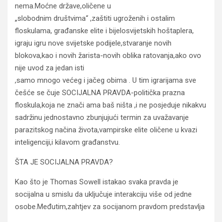
nema.Moćne države,oličene u
„slobodnim društvima“ ,zaštiti ugroženih i ostalim
floskulama, građanske elite i bijelosvijetskih hoštaplera,
igraju igru nove svijetske podijele,stvaranje novih
blokova,kao i novih žarista-novih oblika ratovanja,ako ovo
nije uvod za jedan isti
,samo mnogo većeg i jačeg obima . U tim igrarijama sve
češće se čuje SOCIJALNA PRAVDA-politička prazna
floskula,koja ne znači ama baš ništa ,i ne posjeduje nikakvu
sadržinu jednostavno zbunjujući termin za uvažavanje
parazitskog načina života,vampirske elite oličene u kvazi
inteligenciji,i kilavom građanstvu.
ŠTA JE SOCIJALNA PRAVDA?
Kao što je Thomas Sowell istakao svaka pravda je
socijalna u smislu da uključuje interakciju više od jedne
osobe.Međutim,zahtjev za socijanom pravdom predstavlja