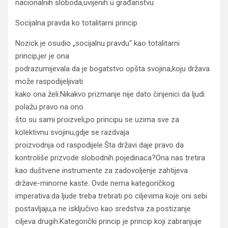
nacionalnih sloboda,uvijenih u građanstvu.
Socijalna pravda ko totalitarni princip
Nozick je osudio „socijalnu pravdu“ kao totalitarni
princip,jer je ona
podrazumijevala da je bogatstvo opšta svojina,koju država
može raspodijeljivati
kako ona želi.Nikakvo prizmanje nije dato činjenici da ljudi
polažu pravo na ono
što su sami proizveli,po principu se uzima sve za
kolektivnu svojinu,gdje se razdvaja
proizvodnja od raspodijele.Šta državi daje pravo da
kontroliše prizvode slobodnih pojedinaca?Ona nas tretira
kao duštvene instrumente za zadovoljenje zahtijeva
države-minorne kaste. Ovde nema kategoričkog
imperativa:da ljude treba tretirati po ciljevima koje oni sebi
postavljaju,a ne isključivo kao sredstva za postizanje
ciljeva drugih.Kategorički princip je princip koji zabranjuje