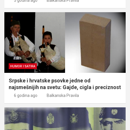
5 godina ago
Balkanska Pravila
HUMOR I SATIRA
Srpske i hrvatske psovke jedne od
najsmešnijih na svetu: Gajde, cigla i preciznost
6 godina ago
Balkanska Pravila