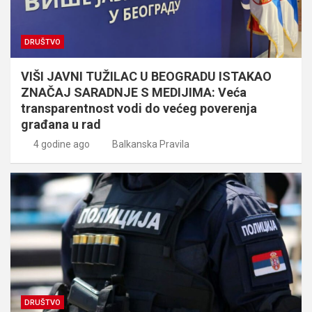
DRUŠTVO
VIŠI JAVNI TUŽILAC U BEOGRADU ISTAKAO
ZNAČAJ SARADNJE S MEDIJIMA: Veća
transparentnost vodi do većeg poverenja
građana u rad
4 godine ago
Balkanska Pravila
DRUŠTVO