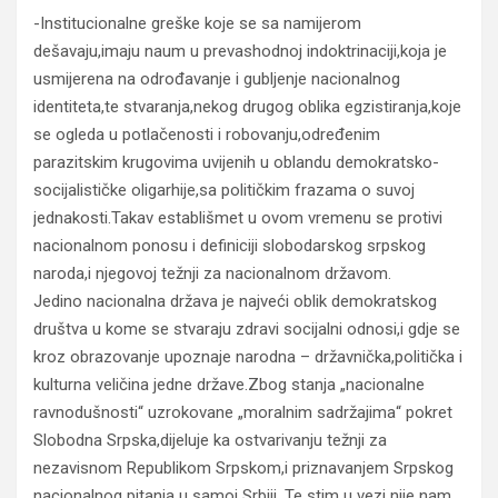
-Institucionalne greške koje se sa namijerom
dešavaju,imaju naum u prevashodnoj indoktrinaciji,koja je
usmijerena na odrođavanje i gubljenje nacionalnog
identiteta,te stvaranja,nekog drugog oblika egzistiranja,koje
se ogleda u potlačenosti i robovanju,određenim
parazitskim krugovima uvijenih u oblandu demokratsko-
socijalističke oligarhije,sa političkim frazama o suvoj
jednakosti.Takav establišmet u ovom vremenu se protivi
nacionalnom ponosu i definiciji slobodarskog srpskog
naroda,i njegovoj težnji za nacionalnom državom.
Jedino nacionalna država je najveći oblik demokratskog
društva u kome se stvaraju zdravi socijalni odnosi,i gdje se
kroz obrazovanje upoznaje narodna – državnička,politička i
kulturna veličina jedne države.Zbog stanja „nacionalne
ravnodušnosti“ uzrokovane „moralnim sadržajima“ pokret
Slobodna Srpska,dijeluje ka ostvarivanju težnji za
nezavisnom Republikom Srpskom,i priznavanjem Srpskog
nacionalnog pitanja u samoj Srbiji. Te stim u vezi nije nam