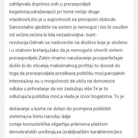
zahtijevala doprinos svih u preraspodijeli
bogatstva,odražavajući pri tome nečije druge
vrijednosti,što je u suprotnosti sa principom slobode.
Samostalno gledište na sistem je nemoguć i bio bi osuđen
od većine,većina bi bila nezadovoljna- bunt-
revolucija.Odmah se nadovezite na društvo koje je složeno
i u stalnom kretanju,tako da je nemoguće stvoriti sistem
preraspodijele.Zatim imamo narušavanje prosperiteta,jer
došlo bi do sticanja maksimalnog profita,i to dovodi do
toga da preraspodijela preslikava političku moć,parcijalnih
interesa,koji su u mogućnosti da utiču na donosioce
odluka u prihvatanje da oni zaslužuju više.Te je to
odlučujuća politička moć,a vlada je izvor bogatstva. To je
dešavanje u kome ne dolazi do promjena političkih
sistema,na štetu naroda,i dalje
ostaje komunistička oligarhija-prikrivena plaštom
demokratskih uređenja,sa izrabljivačkim karakterom,bez