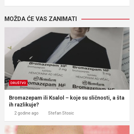
MOŽDA ĆE VAS ZANIMATI
DRUŠTVO
Bromazepam ili Ksalol – koje su sličnosti, a šta
ih razlikuje?
2 godine ago
Stefan Stosic