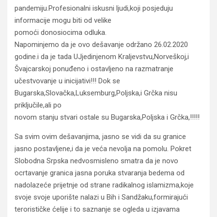
pandemiju.Profesionalni iskusni ljudi,koji posjeduju
informacije mogu biti od velike
pomoći donosiocima odluka.
Napominjemo da je ovo dešavanje održano 26.02.2020
godine.i da je tada UJjedinjenom Kraljevstvu,Norveškoj,i
Švajcarskoj ponuđeno i ostavljeno na razmatranje
učestvovanje u inicijativi!!! Dok se
Bugarska,Slovačka,Luksemburg,Poljska,i Grčka nisu
priključile,ali po
novom stanju stvari ostale su Bugarska,Poljska i Grčka,!!!!!
Sa svim ovim dešavanjima, jasno se vidi da su granice
jasno postavljene,i da je veća nevolja na pomolu. Pokret
Slobodna Srpska nedvosmisleno smatra da je novo
ocrtavanje granica jasna poruka stvaranja bedema od
nadolazeće prijetnje od strane radikalnog islamizma,koje
svoje svoje uporište nalazi u Bih i Sandžaku,formirajući
terorističke ćelije i to saznanje se ogleda u izjavama