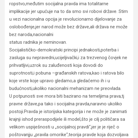
ropstvo,međutim socijalna pravda ima totalitarne
implikacije jer upućuje na to da smo svi robovi države. Stim
u vezi nacionalna opcija je revolucionarno dijelovanje za
oslobođenje,jer narod može bez države,ali država ne može
bez naroda,nacionalni
status radnika je neminovan.
Socijalističko-demokratski principi jednakosti,poterba i
zasluga su nepravedni,ucijeljivački,i za trezvenog čovjek ne
prihvatljivi,uzrok su zaluđenosti koja dovodi do
suprotnosti,i pobuna –građanskih ratova,kao i ratova bilo
koje vrste koje upravo gledamo,a gledaćemo ih i u
budućnosti,ukoliko nacionalni mehanizam ne preovlada.
U potpunosti sve mora biti bazirano na temeljima prava,tj
pravne države,pa tako i socijalna pravda,naravno ukoliko
postoji.Pravda je istorijska kategorija i ne može je zanimati
krajnji ishod preraspodijele ili model,što je cilj političara sa
velikom uspiješnosti u „socijalnoj pravdi“,jer je je riječ o
poštovanjju „pravila omorike“,teorija pravde koja dozvoljava