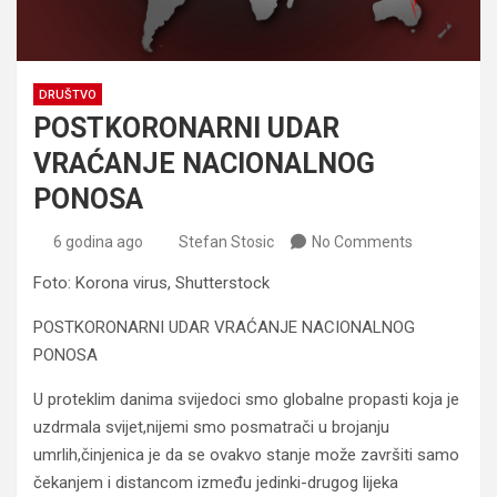
DRUŠTVO
POSTKORONARNI UDAR
VRAĆANJE NACIONALNOG
PONOSA
6 godina ago
Stefan Stosic
No Comments
Foto: Korona virus, Shutterstock
POSTKORONARNI UDAR VRAĆANJE NACIONALNOG
PONOSA
U proteklim danima svijedoci smo globalne propasti koja je
uzdrmala svijet,nijemi smo posmatrači u brojanju
umrlih,činjenica je da se ovakvo stanje može završiti samo
čekanjem i distancom između jedinki-drugog lijeka