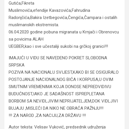
Gutića,Fikreta
Muslimovića,efendije Kavazovića,Fahrudina
Radonjčića,Bakira Izetbegovića,Čengića,Čampara i ostalih
muslimanskih ekstremista.
06.04.2020 godine pobuna migranata u Krnjači i Obrenovcu
sa povicima ALAH
UEGBER,kao i sve učestaliji sukobi na grčkoj granici!!!
IMAJUĆI U VIDU SE NAVEDENO POKRET SLOBODNA
SRPSKA
POZIVA NA NACIONALU SVIJEST,KAKO BI SE OSIGURALO
POSTOJANJE NACIONALNOG BIĆA I KORPUSA,U OVIM
SMUTNIM VREMENIMA KOJA DONOSE NEPREDVIDIVU
BUDUĆNOST,IAKO JE SADAŠNOST ISPREPLETANA
BORBOM SA NEVIDLJIVIM NEPRIJATELJEM,DOK VIDLJIVI
BUJAJU ,MISLEĆI DA NIKO NE OBRAĆA PAŽNJU!!!
!!! ZA NAROD ,ZA NACIJU,ZA DRŽAVU !!!
Autor teksta: Velisav Vuković, predsednik udruženja