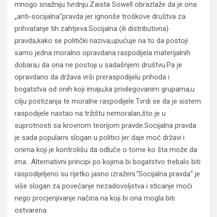
mnogo snažniju tvrdnju.Zaista Sowell obrazlaže da je ona
„anti-socijalna“pravda jer ignoriše troškove društva za
prihvatanje tih zahtjeva.Socijalna (ili distributivna)
pravda,kako se politički naziva,upućuje na to da postoji
samo jedna moralno opravdana raspodijela materijalnih
dobara,i da ona ne postoji u sadašnjem društvu.Pa je
opravdano da država vrši preraspodijelu prihoda i
bogatstva od onih koji imaju,ka privilegovanim grupama,u
cilju postizanja te moralne raspodijele.Tvrdi se da je sistem
raspodijele nastao na tržištu nemoralan,što je u
suprotnosti sa krovnom teorijom pravde.Socijalna pravda
je sada popularni slogan u politici jer daje moć državi i
onima koji je kontrolišu da odluče o tome ko šta može da
ima.. Alternativni principi po kojima bi bogatstvo trebalo biti
raspodijeljeno su rijetko jasno izraženi.“Socijalna pravda“ je
više slogan za povećanje nezadovoljstva i sticanje moći
nego procjenjivanje načina na koji bi ona mogla biti
ostvarena.