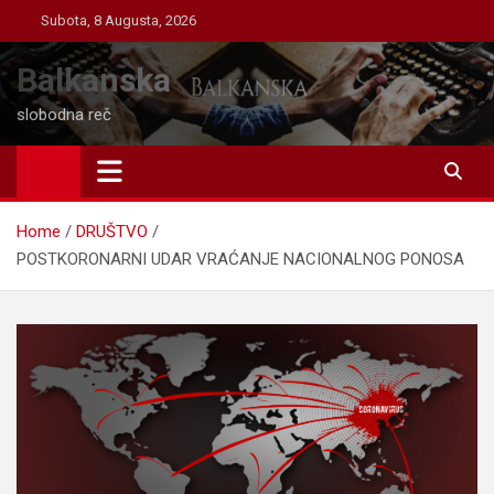
Skip
Subota, 8 Augusta, 2026
to
content
Balkanska
slobodna reč
Home
DRUŠTVO
POSTKORONARNI UDAR VRAĆANJE NACIONALNOG PONOSA