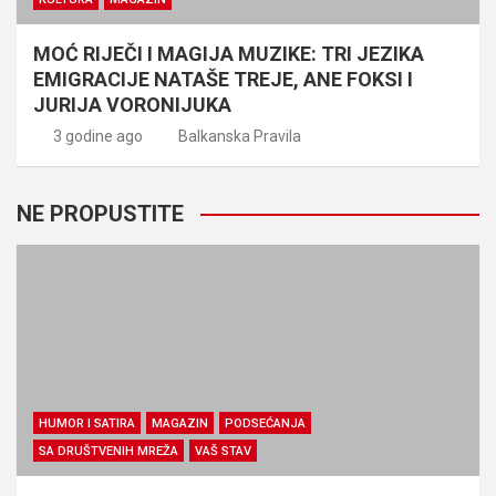
MOĆ RIJEČI I MAGIJA MUZIKE: TRI JEZIKA
EMIGRACIJE NATAŠE TREJE, ANE FOKSI I
JURIJA VORONIJUKA
3 godine ago
Balkanska Pravila
NE PROPUSTITE
HUMOR I SATIRA
MAGAZIN
PODSEĆANJA
SA DRUŠTVENIH MREŽA
VAŠ STAV