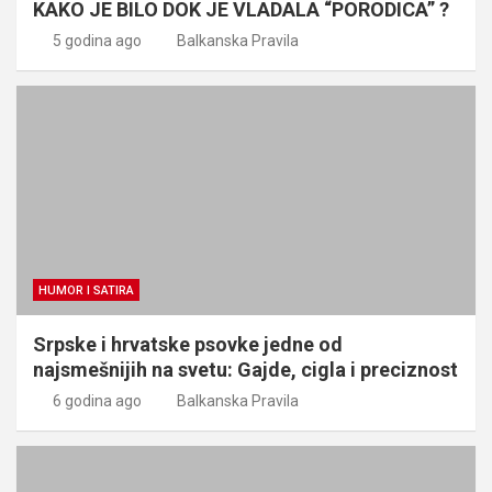
KAKO JE BILO DOK JE VLADALA “PORODICA” ?
5 godina ago
Balkanska Pravila
HUMOR I SATIRA
Srpske i hrvatske psovke jedne od
najsmešnijih na svetu: Gajde, cigla i preciznost
6 godina ago
Balkanska Pravila