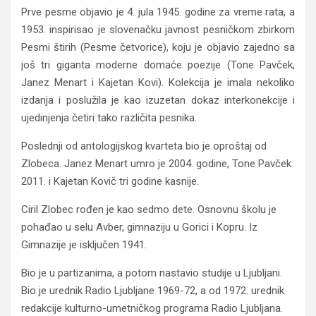
Prve pesme objavio je 4. jula 1945. godine za vreme rata, a
1953. inspirisao je slovenačku javnost pesničkom zbirkom
Pesmi štirih (Pesme četvorice), koju je objavio zajedno sa
još tri giganta moderne domaće poezije (Tone Pavček,
Janez Menart i Kajetan Kovi). Kolekcija je imala nekoliko
izdanja i poslužila je kao izuzetan dokaz interkonekcije i
ujedinjenja četiri tako različita pesnika.
Poslednji od antologijskog kvarteta bio je oproštaj od
Zlobeca. Janez Menart umro je 2004. godine, Tone Pavček
2011. i Kajetan Kovič tri godine kasnije.
Ciril Zlobec rođen je kao sedmo dete. Osnovnu školu je
pohađao u selu Avber, gimnaziju u Gorici i Kopru. Iz
Gimnazije je isključen 1941.
Bio je u partizanima, a potom nastavio studije u Ljubljani.
Bio je urednik Radio Ljubljane 1969-72, a od 1972. urednik
redakcije kulturno-umetničkog programa Radio Ljubljana.