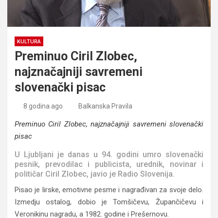
KULTURA
Preminuo Ciril Zlobec,
najznačajniji savremeni
slovenački pisac
8 godina ago
Balkanska Pravila
Preminuo Ciril Zlobec, najznačajniji savremeni slovenački
pisac
U Ljubljani je danas u 94. godini umro slovenački
pesnik, prevodilac i publicista, urednik, novinar i
političar Ciril Zlobec, javio je Radio Slovenija.
Pisao je lirske, emotivne pesme i nagrađivan za svoje delo.
Izmedju ostalog, dobio je Tomšičevu, Župančičevu i
Veronikinu nagradu, a 1982. godine i Prešernovu.