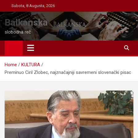
Skip
Subota, 8 Augusta, 2026
to
content
Balkanska
slobodna reč
Home
KULTURA
Preminuo Ciril Zlobec, najznačajniji savremeni slovenački pisac