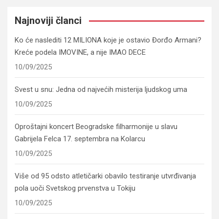
Najnoviji članci
Ko će naslediti 12 MILIONA koje je ostavio Đorđo Armani?
Kreće podela IMOVINE, a nije IMAO DECE
10/09/2025
Svest u snu: Jedna od najvećih misterija ljudskog uma
10/09/2025
Oproštajni koncert Beogradske filharmonije u slavu
Gabrijela Felca 17. septembra na Kolarcu
10/09/2025
Više od 95 odsto atletičarki obavilo testiranje utvrđivanja
pola uoči Svetskog prvenstva u Tokiju
10/09/2025