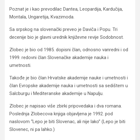
Poznat je i kao prevodilac Dantea, Leopardija, Kardučija,
Montala, Ungaretija, Kvazimoda.
Sa srpskog na slovenački preveo je Daviča i Popu. Tri
decenije bio je glavni urednik književne revije Sodobnost.
Zlobec je bio od 1985. dopisni član, odnosno vanredni i od
1999. redovni član Slovenačke akademije nauka i
umetnosti.
Takođe je bio član Hrvatske akademije nauke i umetnosti i
član Evropske akademije nauka i umetnosti sa sedištem u
Salcburgu i Mediteranske akademije u Napulju.
Zlobec je napisao više zbirki pripovedaka i dva romana.
Poslednja Zlobecova knjiga objavljena je 1992. pod
naslovom “Lepo je biti Slovenac, ali nije lako” (Lepo je biti
Slovenec, ni pa lahko.)