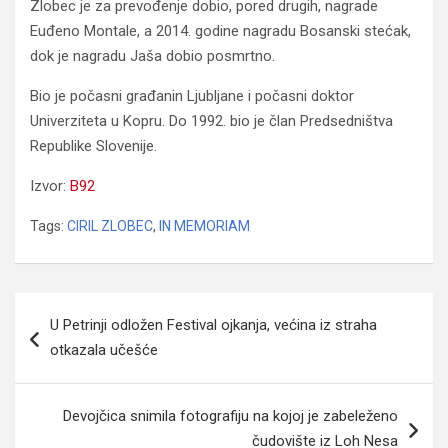
Zlobec je za prevođenje dobio, pored drugih, nagrade
Euđeno Montale, a 2014. godine nagradu Bosanski stećak,
dok je nagradu Jaša dobio posmrtno.
Bio je počasni građanin Ljubljane i počasni doktor
Univerziteta u Kopru. Do 1992. bio je član Predsedništva
Republike Slovenije.
Izvor:
B92
Tags:
CIRIL ZLOBEC
,
IN MEMORIAM
Navigacija
U Petrinji odložen Festival ojkanja, većina iz straha
članaka
otkazala učešće
Devojčica snimila fotografiju na kojoj je zabeleženo
čudovište iz Loh Nesa