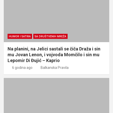
HUMOR I SATIRA
SA DRUŠTVENIH MREŽA
Na planini, na Jelici sastali se čiča Draža i sin
mu Jovan Lenon, i vojvoda Momčilo i sin mu
Lepomir Di Đujić – Kaprio
6 godina ago
Balkanska Pravila