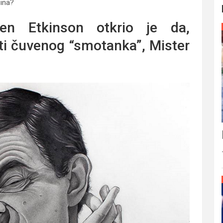
Bina?
en Etkinson otkrio je da,
ati čuvenog “smotanka”, Mister