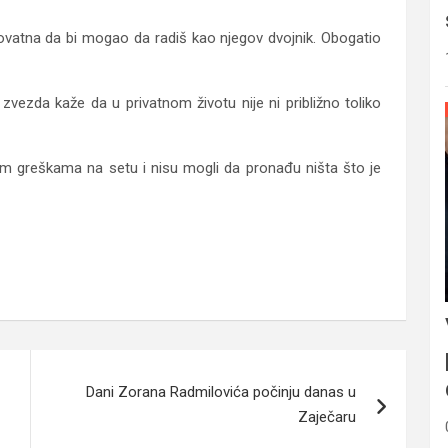
verovatna da bi mogao da radiš kao njegov dvojnik. Obogatio
vezda kaže da u privatnom životu nije ni približno toliko
m greškama na setu i nisu mogli da pronađu ništa što je
Dani Zorana Radmilovića počinju danas u
Zaječaru