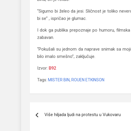
“Sigurno bi želeo da jesi. Sličnost je toliko ne
bi se” , ispričao je glumac.
I dok ga publika prepoznaje po humoru, filmska z
zabavan.
“Pokušali su jednom da naprave snimak sa moji
bilo imalo smešno”, zaključuje.
Izvor:
B92
Tags:
MISTER BIN
,
ROUEN ETKINSON
Navigacija
Više hiljada ljudi na protestu u Vukovaru
članaka