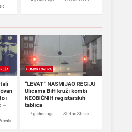
sic
MREŽA
HUMOR I SATIRA
tali
“LEVAT” NASMIJAO REGIJU
Jovan
Ulicama BiH kruži kombi
o i
NEOBIČNIH registarskih
ć –
tablica
7 godina ago
Stefan Stosic
ravila