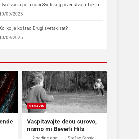
utvrđivanja pola uoči Svetskog prvenstva u Tokiju
10/09/2025
Koliko je koštao Drugi svetski rat?
10/09/2025
MAGAZIN
gende
Vaspitavajte decu surovo,
nismo mi Beverli Hils
2 godine ago
Stefan Stosic