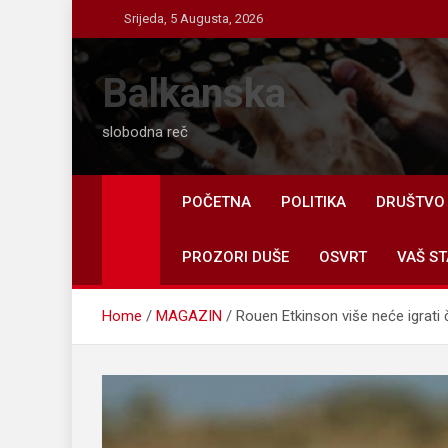
Skip
Srijeda, 5 Augusta, 2026
to
content
Balkanska
slobodna reč
POČETNA
POLITIKA
DRUŠTVO
PROZORI DUŠE
OSVRT
VAŠ ST
Home
MAGAZIN
Rouen Etkinson više neće igrati