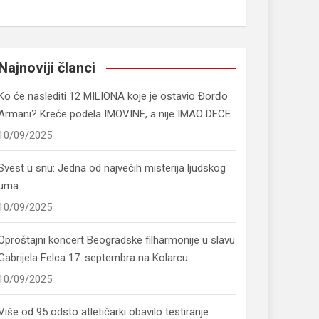
Najnoviji članci
Ko će naslediti 12 MILIONA koje je ostavio Đorđo
Armani? Kreće podela IMOVINE, a nije IMAO DECE
10/09/2025
Svest u snu: Jedna od najvećih misterija ljudskog
uma
10/09/2025
Oproštajni koncert Beogradske filharmonije u slavu
Gabrijela Felca 17. septembra na Kolarcu
10/09/2025
Više od 95 odsto atletičarki obavilo testiranje