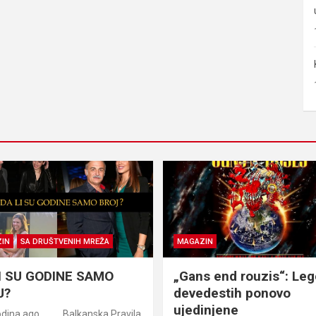
IN
SA DRUŠTVENIH MREŽA
MAGAZIN
I SU GODINE SAMO
„Gans end rouzis“: Le
J?
devedestih ponovo
ujedinjene
odina ago
Balkanska Pravila