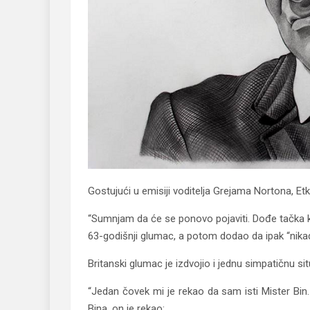
Gostujući u emisiji voditelja Grejama Nortona, Etk
“Sumnjam da će se ponovo pojaviti. Dođe tačka ka
63-godišnji glumac, a potom dodao da ipak “nikad
Britanski glumac je izdvojio i jednu simpatičnu s
“Jedan čovek mi je rekao da sam isti Mister Bin
Bina, on je rekao: