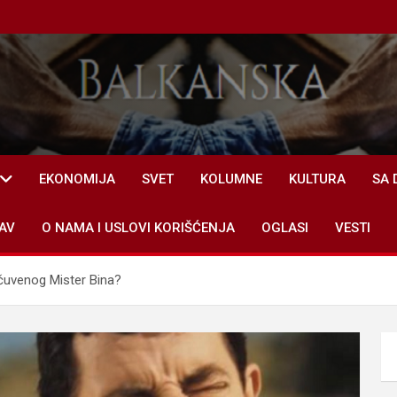
EKONOMIJA
SVET
KOLUMNE
KULTURA
SA 
AV
O NAMA I USLOVI KORIŠĆENJA
OGLASI
VESTI
 čuvenog Mister Bina?