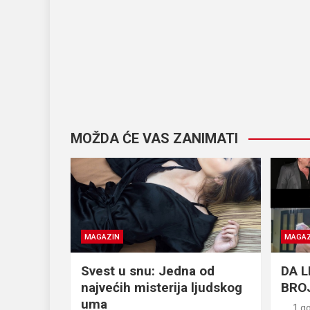
MOŽDA ĆE VAS ZANIMATI
MAGAZIN
MAGAZ
Svest u snu: Jedna od
DA L
najvećih misterija ljudskog
BRO
uma
1 g