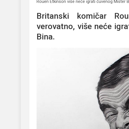
Rouen Etkinson više neće igrati čuvenog Mister 
Britanski komičar Rou
verovatno, više neće igr
Bina.