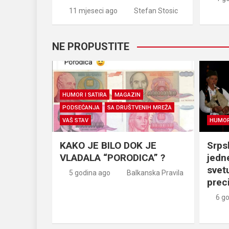
11 mjeseci ago
Stefan Stosic
NE PROPUSTITE
HUMOR I SATIRA
MAGAZIN
PODSEĆANJA
SA DRUŠTVENIH MREŽA
VAŠ STAV
HUMOR 
KAKO JE BILO DOK JE
Srps
VLADALA “PORODICA” ?
jedn
svetu
5 godina ago
Balkanska Pravila
prec
6 g