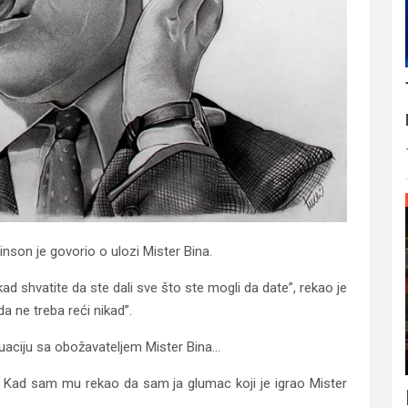
inson je govorio o ulozi Mister Bina.
d shvatite da ste dali sve što ste mogli da date”, rekao je
a ne treba reći nikad”.
ituaciju sa obožavateljem Mister Bina…
. Kad sam mu rekao da sam ja glumac koji je igrao Mister