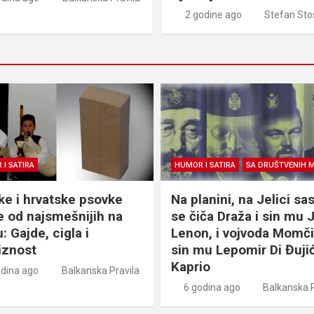
2 godine ago
Stefan Sto
I SATIRA
HUMOR I SATIRA
SA DRUŠTVENIH 
ke i hrvatske psovke
Na planini, na Jelici sas
e od najsmešnijih na
se čiča Draža i sin mu 
: Gajde, cigla i
Lenon, i vojvoda Momčil
iznost
sin mu Lepomir Di Đuji
Kaprio
odina ago
Balkanska Pravila
6 godina ago
Balkanska P