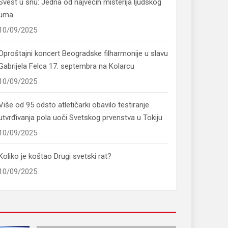
Svest u snu: Jedna od najvećih misterija ljudskog
uma
10/09/2025
Oproštajni koncert Beogradske filharmonije u slavu
Gabrijela Felca 17. septembra na Kolarcu
10/09/2025
Više od 95 odsto atletičarki obavilo testiranje
utvrđivanja pola uoči Svetskog prvenstva u Tokiju
10/09/2025
Koliko je koštao Drugi svetski rat?
10/09/2025