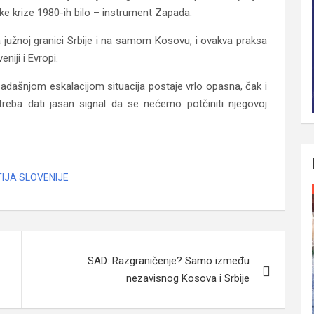
e krize 1980-ih bilo – instrument Zapada.
južnoj granici Srbije i na samom Kosovu, i ovakva praksa
niji i Evropi.
 sadašnjom eskalacijom situacija postaje vrlo opasna, čak i
reba dati jasan signal da se nećemo potčiniti njegovoj
TIJA SLOVENIJE
SAD: Razgraničenje? Samo između
nezavisnog Kosova i Srbije