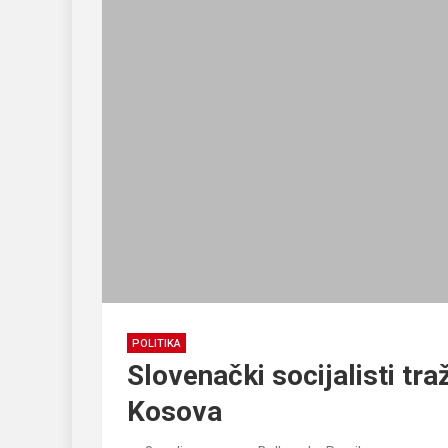
POLITIKA
Slovenački socijalisti tr
Kosova