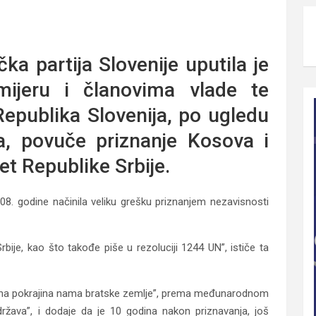
 Kosova
a partija Slovenije uputila je
mijeru i članovima vlade te
Republika Slovenija, po ugledu
a, povuče priznanje Kosova i
itet Republike Srbije.
08. godine načinila veliku grešku priznanjem nezavisnosti
rbije, kao što takođe piše u rezoluciji 1244 UN”, ističe ta
užna pokrajina nama bratske zemlje”, prema međunarodnom
država”, i dodaje da je 10 godina nakon priznavanja, još