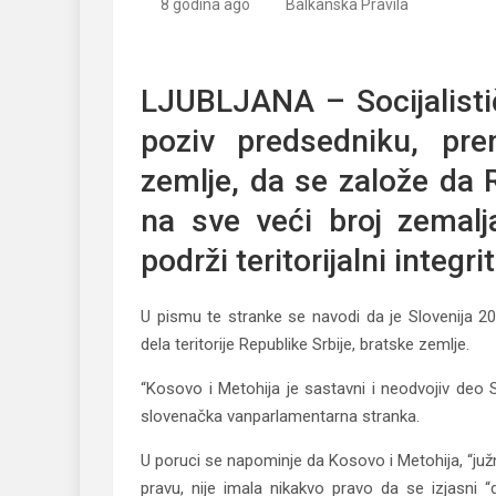
8 godina ago
Balkanska Pravila
Slovenački socijalisti traže povlačenje priznanja
LJUBLJANA – Socijalističk
poziv predsedniku, pre
zemlje, da se založe da 
na sve veći broj zemalj
podrži teritorijalni integr
U pismu te stranke se navodi da je Slovenija 20
dela teritorije Republike Srbije, bratske zemlje.
“Kosovo i Metohija je sastavni i neodvojiv deo S
slovenačka vanparlamentarna stranka.
U poruci se napominje da Kosovo i Metohija, “j
pravu, nije imala nikakvo pravo da se izjasni “