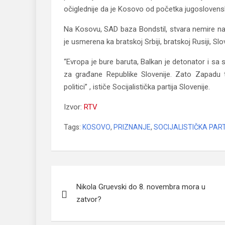
očiglednije da je Kosovo od početka jugoslovensk
Na Kosovu, SAD baza Bondstil, stvara nemire na 
je usmerena ka bratskoj Srbiji, bratskoj Rusiji, Slove
“Evropa je bure baruta, Balkan je detonator i sa
za građane Republike Slovenije. Zato Zapadu t
politici” , ističe Socijalistička partija Slovenije.
Izvor:
RTV
Tags:
KOSOVO
,
PRIZNANJE
,
SOCIJALISTIČKA PAR
Navigacija
Nikola Gruevski do 8. novembra mora u
članaka
zatvor?