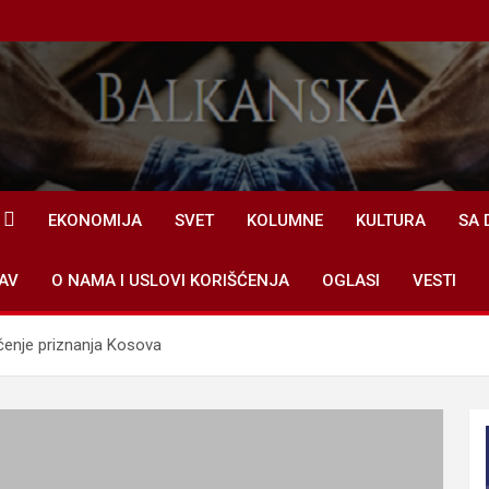
EKONOMIJA
SVET
KOLUMNE
KULTURA
SA 
AV
O NAMA I USLOVI KORIŠĆENJA
OGLASI
VESTI
ačenje priznanja Kosova