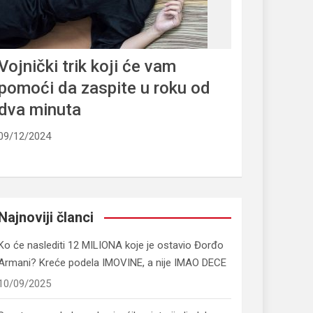
Vojnički trik koji će vam
pomoći da zaspite u roku od
dva minuta
09/12/2024
Najnoviji članci
Ko će naslediti 12 MILIONA koje je ostavio Đorđo
Armani? Kreće podela IMOVINE, a nije IMAO DECE
10/09/2025