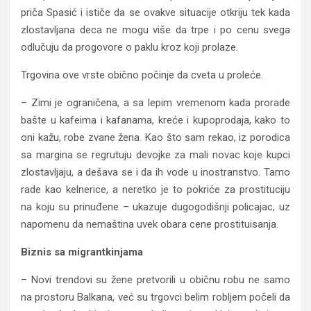
priča Spasić i ističe da se ovakve situacije otkriju tek kada
zlostavljana deca ne mogu više da trpe i po cenu svega
odlučuju da progovore o paklu kroz koji prolaze.
Trgovina ove vrste obično počinje da cveta u proleće.
– Zimi je ograničena, a sa lepim vremenom kada prorade
bašte u kafeima i kafanama, kreće i kupoprodaja, kako to
oni kažu, robe zvane žena. Kao što sam rekao, iz porodica
sa margina se regrutuju devojke za mali novac koje kupci
zlostavljaju, a dešava se i da ih vode u inostranstvo. Tamo
rade kao kelnerice, a neretko je to pokriće za prostituciju
na koju su prinuđene – ukazuje dugogodišnji policajac, uz
napomenu da nemaština uvek obara cene prostituisanja.
Biznis sa migrantkinjama
– Novi trendovi su žene pretvorili u običnu robu ne samo
na prostoru Balkana, već su trgovci belim robljem počeli da