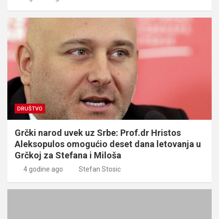
DRUŠTVO
Grčki narod uvek uz Srbe: Prof.dr Hristos
Aleksopulos omogućio deset dana letovanja u
Grčkoj za Stefana i Miloša
4 godine ago
Stefan Stosic