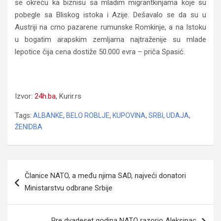
se okreću ka biznisu sa mladim migrantkinjama koje su
pobegle sa Bliskog istoka i Azije. Dešavalo se da su u
Austriji na crno pazarene rumunske Romkinje, a na Istoku
u bogatim arapskim zemljama najtraženije su mlade
lepotice čija cena dostiže 50.000 evra – priča Spasić.
Srbi kupuju Albanke. Cena od 2.000 do 3.000 evra!
Kupuju se i devojčice od 10 do 12 godina
Izvor:
24h.ba
, Kurir.rs
Tags:
ALBANKE
,
BELO ROBLJE
,
KUPOVINA
,
SRBI
,
UDAJA
,
ŽENIDBA
Navigacija
Članice NATO, a među njima SAD, najveći donatori
članaka
Ministarstvu odbrane Srbije
Pre dvadeset godina NATO razorio Aleksinac