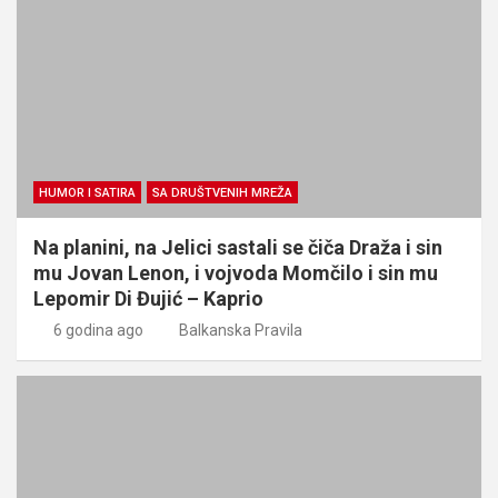
HUMOR I SATIRA
SA DRUŠTVENIH MREŽA
Na planini, na Jelici sastali se čiča Draža i sin
mu Jovan Lenon, i vojvoda Momčilo i sin mu
Lepomir Di Đujić – Kaprio
6 godina ago
Balkanska Pravila