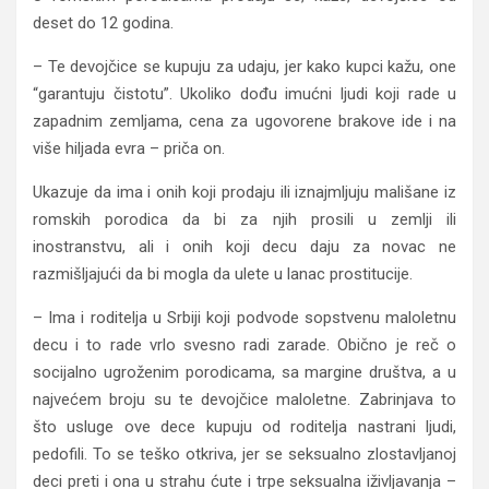
deset do 12 godina.
– Te devojčice se kupuju za udaju, jer kako kupci kažu, one
“garantuju čistotu”. Ukoliko dođu imućni ljudi koji rade u
zapadnim zemljama, cena za ugovorene brakove ide i na
više hiljada evra – priča on.
Ukazuje da ima i onih koji prodaju ili iznajmljuju mališane iz
romskih porodica da bi za njih prosili u zemlji ili
inostranstvu, ali i onih koji decu daju za novac ne
razmišljajući da bi mogla da ulete u lanac prostitucije.
– Ima i roditelja u Srbiji koji podvode sopstvenu maloletnu
decu i to rade vrlo svesno radi zarade. Obično je reč o
socijalno ugroženim porodicama, sa margine društva, a u
najvećem broju su te devojčice maloletne. Zabrinjava to
što usluge ove dece kupuju od roditelja nastrani ljudi,
pedofili. To se teško otkriva, jer se seksualno zlostavljanoj
deci preti i ona u strahu ćute i trpe seksualna iživljavanja –