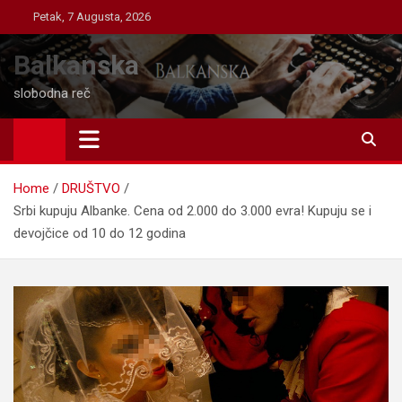
Skip
Petak, 7 Augusta, 2026
to
content
Balkanska
slobodna reč
Home
DRUŠTVO
Srbi kupuju Albanke. Cena od 2.000 do 3.000 evra! Kupuju se i
devojčice od 10 do 12 godina