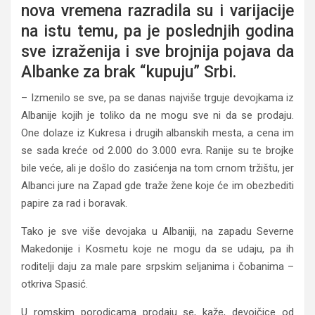
nova vremena razradila su i varijacije
na istu temu, pa je poslednjih godina
sve izraženija i sve brojnija pojava da
Albanke za brak “kupuju” Srbi.
– Izmenilo se sve, pa se danas najviše trguje devojkama iz
Albanije kojih je toliko da ne mogu sve ni da se prodaju.
One dolaze iz Kukresa i drugih albanskih mesta, a cena im
se sada kreće od 2.000 do 3.000 evra. Ranije su te brojke
bile veće, ali je došlo do zasićenja na tom crnom tržištu, jer
Albanci jure na Zapad gde traže žene koje će im obezbediti
papire za rad i boravak.
Tako je sve više devojaka u Albaniji, na zapadu Severne
Makedonije i Kosmetu koje ne mogu da se udaju, pa ih
roditelji daju za male pare srpskim seljanima i čobanima –
otkriva Spasić.
U romskim porodicama prodaju se, kaže, devojčice od