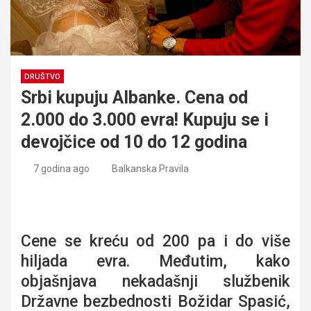
DRUŠTVO
Srbi kupuju Albanke. Cena od
2.000 do 3.000 evra! Kupuju se i
devojčice od 10 do 12 godina
7 godina ago
Balkanska Pravila
Srbi kupuju Albanke. Cena od 2.000 do 3.000 evra! Kupuju
se i devojčice od 10 do 12 godina
Cene se kreću od 200 pa i do više
hiljada evra. Međutim, kako
objašnjava nekadašnji službenik
Državne bezbednosti Božidar Spasić,