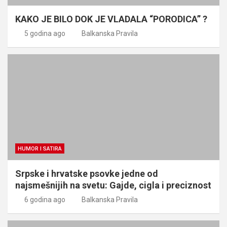
KAKO JE BILO DOK JE VLADALA “PORODICA” ?
5 godina ago
Balkanska Pravila
HUMOR I SATIRA
Srpske i hrvatske psovke jedne od
najsmešnijih na svetu: Gajde, cigla i preciznost
6 godina ago
Balkanska Pravila