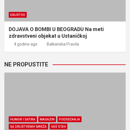
DRUŠTVO
DOJAVA O BOMBI U BEOGRADU Na meti
zdravstveni objekat u Ustaničkoj
4 godine ago
Balkanska Pravila
NE PROPUSTITE
HUMOR I SATIRA
MAGAZIN
PODSEĆANJA
SA DRUŠTVENIH MREŽA
VAŠ STAV