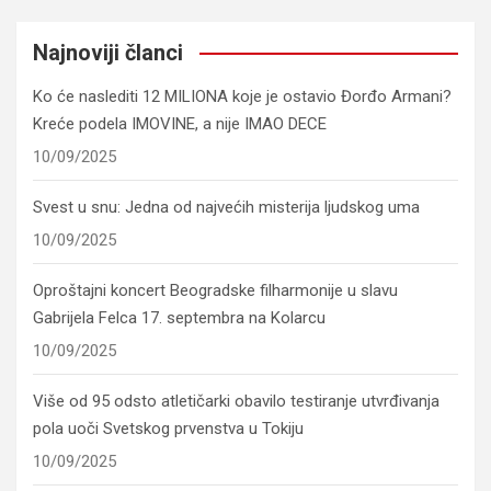
Najnoviji članci
Ko će naslediti 12 MILIONA koje je ostavio Đorđo Armani?
Kreće podela IMOVINE, a nije IMAO DECE
10/09/2025
Svest u snu: Jedna od najvećih misterija ljudskog uma
10/09/2025
Oproštajni koncert Beogradske filharmonije u slavu
Gabrijela Felca 17. septembra na Kolarcu
10/09/2025
Više od 95 odsto atletičarki obavilo testiranje utvrđivanja
pola uoči Svetskog prvenstva u Tokiju
10/09/2025