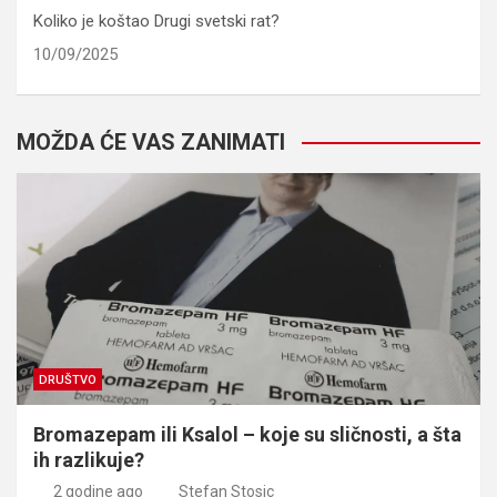
Koliko je koštao Drugi svetski rat?
10/09/2025
MOŽDA ĆE VAS ZANIMATI
DRUŠTVO
Bromazepam ili Ksalol – koje su sličnosti, a šta
ih razlikuje?
2 godine ago
Stefan Stosic