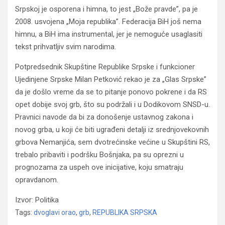
Srpskoj je osporena i himna, to jest „Bože pravde”, pa je
2008. usvojena „Moja republika”. Federacija BiH još nema
himnu, a BiH ima instrumental, jer je nemoguće usaglasiti
tekst prihvatljiv svim narodima.
Potpredsednik Skupštine Republike Srpske i funkcioner
Ujedinjene Srpske Milan Petković rekao je za „Glas Srpske”
da je došlo vreme da se to pitanje ponovo pokrene i da RS
opet dobije svoj grb, što su podržali i u Dodikovom SNSD-u.
Pravnici navode da bi za donošenje ustavnog zakona i
novog grba, u koji će biti ugrađeni detalji iz srednjovekovnih
grbova Nemanjića, sem dvotrećinske većine u Skupštini RS,
trebalo pribaviti i podršku Bošnjaka, pa su oprezni u
prognozama za uspeh ove inicijative, koju smatraju
opravdanom.
Izvor: Politika
Tags:
dvoglavi orao
,
grb
,
REPUBLIKA SRPSKA