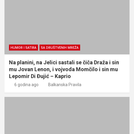
HUMOR I SATIRA
SA DRUŠTVENIH MREŽA
Na planini, na Jelici sastali se čiča Draža i sin
mu Jovan Lenon, i vojvoda Momčilo i sin mu
Lepomir Di Đujić – Kaprio
6 godina ago
Balkanska Pravila