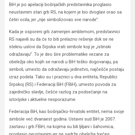
BiH je po apelaciji bošnjačkih predstavnika proglasio
neustavnim stari grb RS, na kojem je bio dvoglavi orao sa
četiri ocila, jer „nije simbolizovao sve narode”.
Kada je osporeni grb zamenjen amblemom, predstavnici
RS najavili su da će to biti prelazno rešenje dok se ne
steknu uslovi da Srpska vrati simbole koji je „istinski
odražavaju”. To je deo šire problematike vezane za
obeležja oko kojih se narodi u BiH teško dogovaraju, pa
simboli, umesto da odražavaju jedinstvo, najčešće postaju
izraz podela. Tako su i praznici u dva entiteta, Republici
Srpskoj (RS) i Federaciji BiH (FBiH), umesto povoda za
zajedničko slavlje, češće razlog za podsećanje na
istorijske i aktuelne nesporazume.
Federacija BiH, kao bošnjačko-hrvatski entitet, nema svoje
simbole već dvanaest godina. Ustavni sud BiH je 2007.
zastavu i grb FBiH, na kojima su bili ljiljani i šahovnica,
proglasio neustavnim jer ne sadrže obeležja trećeg