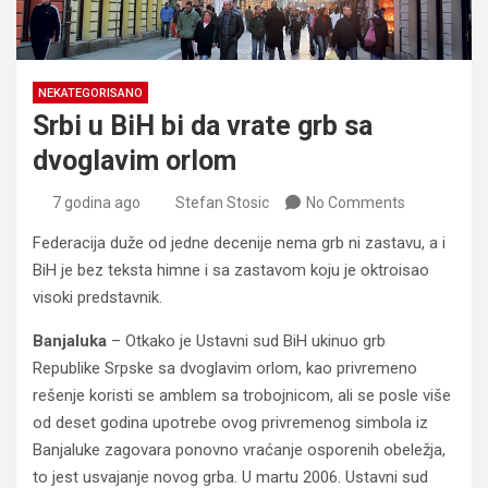
NEKATEGORISANO
Srbi u BiH bi da vrate grb sa
dvoglavim orlom
7 godina ago
Stefan Stosic
No Comments
Federacija duže od jedne decenije nema grb ni zastavu, a i
BiH je bez teksta himne i sa zastavom koju je oktroisao
visoki predstavnik.
Banjaluka
– Otkako je Ustavni sud BiH ukinuo grb
Republike Srpske sa dvoglavim orlom, kao privremeno
rešenje koristi se amblem sa trobojnicom, ali se posle više
od deset godina upotrebe ovog privremenog simbola iz
Banjaluke zagovara ponovno vraćanje osporenih obeležja,
to jest usvajanje novog grba. U martu 2006. Ustavni sud