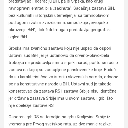
predstavljao Federaciju BiH, pa je Srpska, kao drugi
ravnopravni entitet, bila „zakinuta”. Sadašnja zastava BiH,
bez kulturnih i istorijskih utemeljenja, sa tamnoplavom
podlogom i žutim zvezdicama, simbolizuje „evropsko
okruženje BiH”, dok žuti trougao predstavlja geografski
izgled BiH.
Srpska ima zvaničnu zastavu koju nije uspeo da ospori
Ustavni sud BiH, jer je ustanovio da crveno-plavo-bela
trobojka ne predstavlja samo srpski narod, pošto se radi o
zastavi na kojoj su zastupljene panslovenske boje. Budući
da su karakteristične za istoriju slovenskih naroda, odnose
se na konstitutivne narode u BiH. Ustavni sud je takođe
konstatovao da zastava RS i zastava Srbije nisu identične
jer državna zastava Srbije ima u svom sastavu i grb, što
nije obeležje zastave RS.
Osporeni grb RS se temeljio na grbu Kraljevine Srbije iz
vremena pre Prvog svetskog rata, uz dve manje razlike.