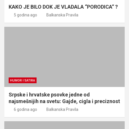
KAKO JE BILO DOK JE VLADALA “PORODICA” ?
5 godina ago
Balkanska Pravila
HUMOR I SATIRA
Srpske i hrvatske psovke jedne od
najsmešnijih na svetu: Gajde, cigla i preciznost
6 godina ago
Balkanska Pravila