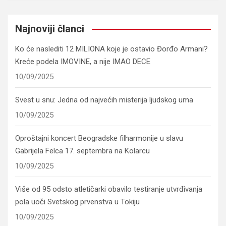
Najnoviji članci
Ko će naslediti 12 MILIONA koje je ostavio Đorđo Armani?
Kreće podela IMOVINE, a nije IMAO DECE
10/09/2025
Svest u snu: Jedna od najvećih misterija ljudskog uma
10/09/2025
Oproštajni koncert Beogradske filharmonije u slavu
Gabrijela Felca 17. septembra na Kolarcu
10/09/2025
Više od 95 odsto atletičarki obavilo testiranje utvrđivanja
pola uoči Svetskog prvenstva u Tokiju
10/09/2025