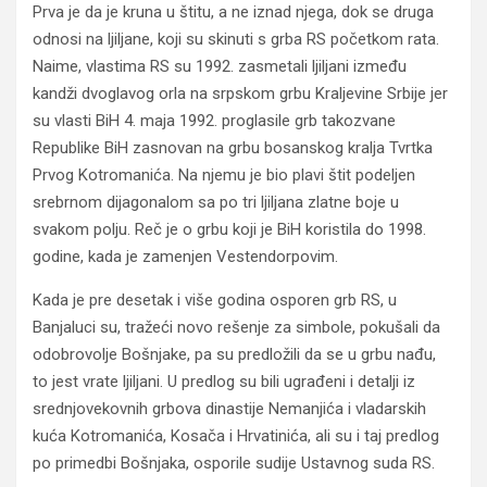
Prva je da je kruna u štitu, a ne iznad njega, dok se druga
odnosi na ljiljane, koji su skinuti s grba RS početkom rata.
Naime, vlastima RS su 1992. zasmetali ljiljani između
kandži dvoglavog orla na srpskom grbu Kraljevine Srbije jer
su vlasti BiH 4. maja 1992. proglasile grb takozvane
Republike BiH zasnovan na grbu bosanskog kralja Tvrtka
Prvog Kotromanića. Na njemu je bio plavi štit podeljen
srebrnom dijagonalom sa po tri ljiljana zlatne boje u
svakom polju. Reč je o grbu koji je BiH koristila do 1998.
godine, kada je zamenjen Vestendorpovim.
Kada je pre desetak i više godina osporen grb RS, u
Banjaluci su, tražeći novo rešenje za simbole, pokušali da
odobrovolje Bošnjake, pa su predložili da se u grbu nađu,
to jest vrate ljiljani. U predlog su bili ugrađeni i detalji iz
srednjovekovnih grbova dinastije Nemanjića i vladarskih
kuća Kotromanića, Kosača i Hrvatinića, ali su i taj predlog
po primedbi Bošnjaka, osporile sudije Ustavnog suda RS.