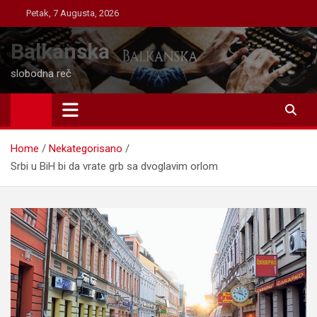
Skip
Petak, 7 Augusta, 2026
to
content
Balkanska
slobodna reč
Home
Nekategorisano
Srbi u BiH bi da vrate grb sa dvoglavim orlom