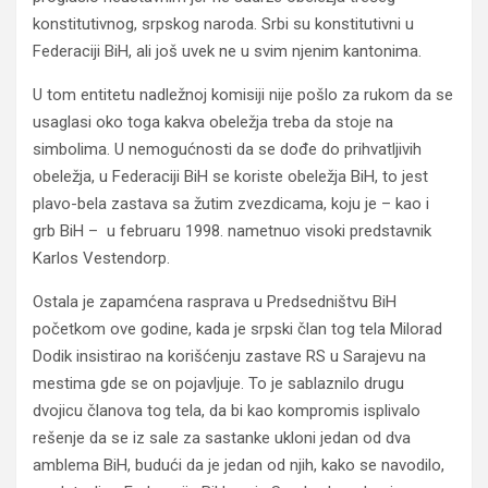
konstitutivnog, srpskog naroda. Srbi su konstitutivni u
Federaciji BiH, ali još uvek ne u svim njenim kantonima.
U tom entitetu nadležnoj komisiji nije pošlo za rukom da se
usaglasi oko toga kakva obeležja treba da stoje na
simbolima. U nemogućnosti da se dođe do prihvatljivih
obeležja, u Federaciji BiH se koriste obeležja BiH, to jest
plavo-bela zastava sa žutim zvezdicama, koju je – kao i
grb BiH – u februaru 1998. nametnuo visoki predstavnik
Karlos Vestendorp.
Ostala je zapamćena rasprava u Predsedništvu BiH
početkom ove godine, kada je srpski član tog tela Milorad
Dodik insistirao na korišćenju zastave RS u Sarajevu na
mestima gde se on pojavljuje. To je sablaznilo drugu
dvojicu članova tog tela, da bi kao kompromis isplivalo
rešenje da se iz sale za sastanke ukloni jedan od dva
amblema BiH, budući da je jedan od njih, kako se navodilo,