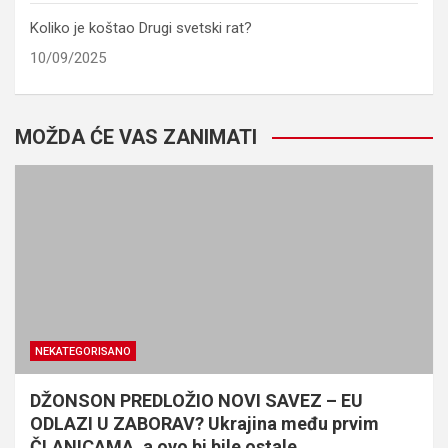
Koliko je koštao Drugi svetski rat?
10/09/2025
MOŽDA ĆE VAS ZANIMATI
NEKATEGORISANO
DŽONSON PREDLOŽIO NOVI SAVEZ – EU
ODLAZI U ZABORAV? Ukrajina među prvim
ČLANICAMA, a ovo bi bile ostale