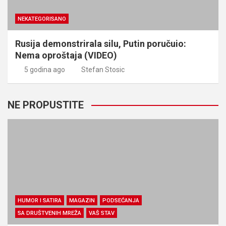
NEKATEGORISANO
Rusija demonstrirala silu, Putin poručuio:
Nema oproštaja (VIDEO)
5 godina ago
Stefan Stosic
NE PROPUSTITE
HUMOR I SATIRA
MAGAZIN
PODSEĆANJA
SA DRUŠTVENIH MREŽA
VAŠ STAV