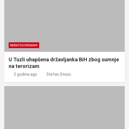
NEKATEGORISANO
U Tuzli uhapšena državljanka BiH zbog sumnje
na terorizam
5 godina ago
Stefan Stosic