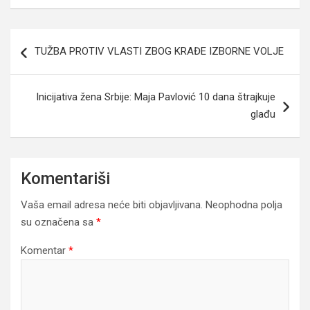
Navigacija
TUŽBA PROTIV VLASTI ZBOG KRAĐE IZBORNE VOLJE
članaka
Inicijativa žena Srbije: Maja Pavlović 10 dana štrajkuje
glađu
Komentariši
Vaša email adresa neće biti objavljivana.
Neophodna polja
su označena sa
*
Komentar
*