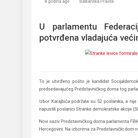
8 godina ago
Balkanska Pravila
Stranke levice formirale većinu u parlamentu Fed
U parlamentu Federaci
potvrđena vladajuća većin
To je utvrđeno pošto je kandidat Socijaldemokr
predsedavajućeg Predstavničkog doma tog parl
Izbor Karajbića podržala su 52 poslanika, a nije 
napustili poslanici Stranke demokratske akcije (
Novi saziv Predstavničkog doma parlamenta FBiH 
Hercegovini. Na izborima za Predstavnički dom na