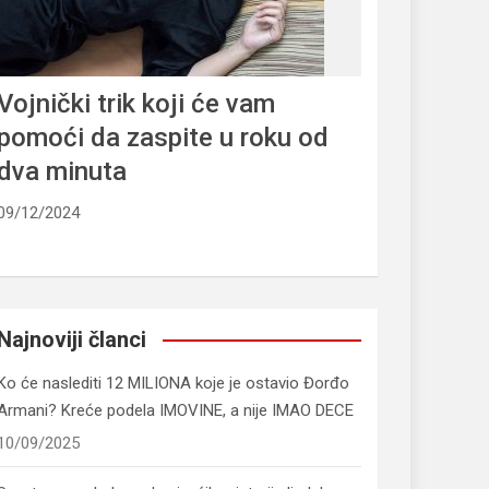
Vojnički trik koji će vam
pomoći da zaspite u roku od
dva minuta
09/12/2024
Najnoviji članci
Ko će naslediti 12 MILIONA koje je ostavio Đorđo
Armani? Kreće podela IMOVINE, a nije IMAO DECE
10/09/2025