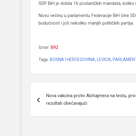
SDP BiH je dobila 16 poslaničkih mandata, koliko i
Novu većinu u parlamentu Federacije BiH čine SD
budućnost i još nekoliko manjih političkih partija.
Stranke levice formirale većinu u parlament
Izvor:
B92
Tags:
BOSNA I HERCEGOVINA
,
LEVICA
,
PARLAMENT
Navigacija
Nova vakcina protiv Alchajmera na testu, prvi
članaka
rezultati obećavajući