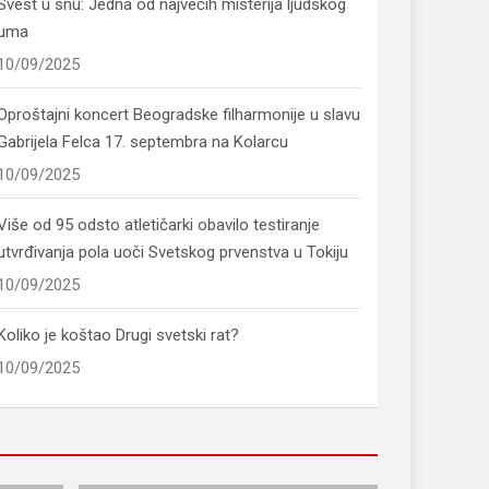
Svest u snu: Jedna od najvećih misterija ljudskog
uma
10/09/2025
Oproštajni koncert Beogradske filharmonije u slavu
Gabrijela Felca 17. septembra na Kolarcu
10/09/2025
Više od 95 odsto atletičarki obavilo testiranje
utvrđivanja pola uoči Svetskog prvenstva u Tokiju
10/09/2025
Koliko je koštao Drugi svetski rat?
10/09/2025