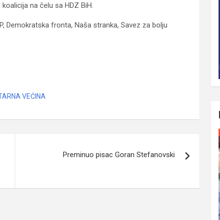
 koalicija na čelu sa HDZ BiH.
P, Demokratska fronta, Naša stranka, Savez za bolju
u Federacije BiH
ARNA VEĆINA
Preminuo pisac Goran Stefanovski