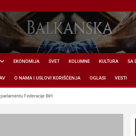
EKONOMIJA
SVET
KOLUMNE
KULTURA
SA 
AV
O NAMA I USLOVI KORIŠĆENJA
OGLASI
VESTI
u parlamentu Federacije BiH