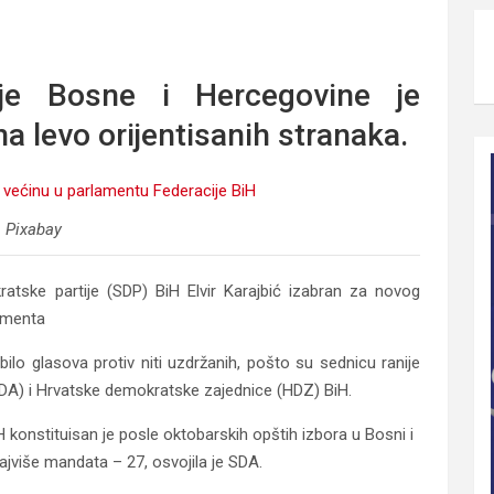
eracije BiH
je Bosne i Hercegovine je
a levo orijentisanih stranaka.
Pixabay
atske partije (SDP) BiH Elvir Karajbić izabran za novog
amenta
bilo glasova protiv niti uzdržanih, pošto su sednicu ranije
SDA) i Hrvatske demokratske zajednice (HDZ) BiH.
konstituisan je posle oktobarskih opštih izbora u Bosni i
jviše mandata – 27, osvojila je SDA.