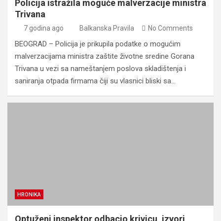
Policija istražila moguće malverzacije ministra
Trivana
7 godina ago
Balkanska Pravila
No Comments
BEOGRAD – Policija je prikupila podatke o mogućim
malverzacijama ministra zaštite životne sredine Gorana
Trivana u vezi sa nameštanjem poslova skladištenja i
saniranja otpada firmama čiji su vlasnici bliski sa…
HRONIKA
Optuženi inspektor odbacio krivicu, izvori