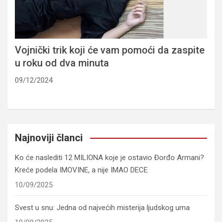
Vojnički trik koji će vam pomoći da zaspite
u roku od dva minuta
09/12/2024
Najnoviji članci
Ko će naslediti 12 MILIONA koje je ostavio Đorđo Armani?
Kreće podela IMOVINE, a nije IMAO DECE
10/09/2025
Svest u snu: Jedna od najvećih misterija ljudskog uma