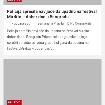
Policija sprečila navijače da upadnu na festival
Mirdita – dobar dan u Beogradu
7 godina ago
Balkanska Pravila
No Comments
Policija sprečila navijače da upadnu na festival Mirdita –
dobar dan u Beogradu Pripadnici beogradske policije
sprečili su večeras veću grupu huligana da upadnu na
festival „Mirdita – dobar dan“,…
DRUŠTVO