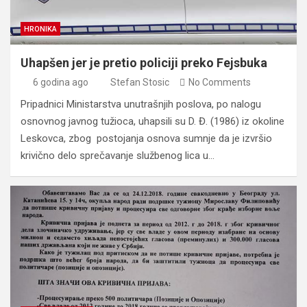
HRONIKA
Uhapšen jer je pretio policiji preko Fejsbuka
6 godina ago
Stefan Stosic
No Comments
Pripadnici Ministarstva unutrašnjih poslova, po nalogu
osnovnog javnog tužioca, uhapsili su D. Đ. (1986) iz okoline
Leskovca, zbog postojanja osnova sumnje da je izvršio
krivično delo sprečavanje službenog lica u…