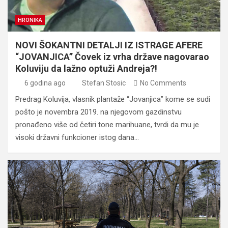
HRONIKA
NOVI ŠOKANTNI DETALJI IZ ISTRAGE AFERE
“JOVANJICA” Čovek iz vrha države nagovarao
Koluviju da lažno optuži Andreja?!
6 godina ago
Stefan Stosic
No Comments
Predrag Koluvija, vlasnik plantaže “Jovanjica” kome se sudi
pošto je novembra 2019. na njegovom gazdinstvu
pronađeno više od četiri tone marihuane, tvrdi da mu je
visoki državni funkcioner istog dana…