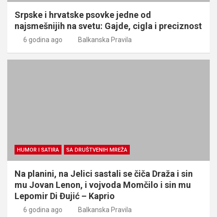
Srpske i hrvatske psovke jedne od
najsmešnijih na svetu: Gajde, cigla i preciznost
6 godina ago
Balkanska Pravila
HUMOR I SATIRA
SA DRUŠTVENIH MREŽA
Na planini, na Jelici sastali se čiča Draža i sin
mu Jovan Lenon, i vojvoda Momčilo i sin mu
Lepomir Di Đujić – Kaprio
6 godina ago
Balkanska Pravila