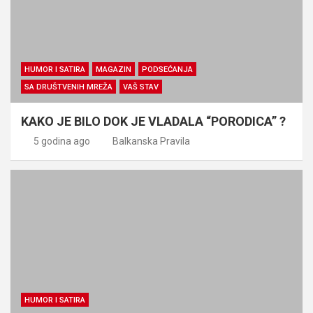
HUMOR I SATIRA
MAGAZIN
PODSEĆANJA
SA DRUŠTVENIH MREŽA
VAŠ STAV
KAKO JE BILO DOK JE VLADALA “PORODICA” ?
5 godina ago
Balkanska Pravila
HUMOR I SATIRA