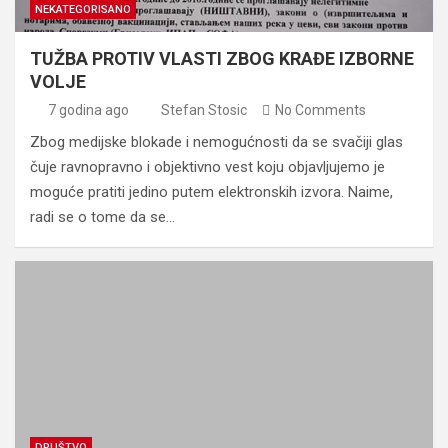
NEKATEGORISANO
TUŽBA PROTIV VLASTI ZBOG KRAĐE IZBORNE
VOLJE
7 godina ago
Stefan Stosic
No Comments
Zbog medijske blokade i nemogućnosti da se svačiji glas
čuje ravnopravno i objektivno vest koju objavljujemo je
moguće pratiti jedino putem elektronskih izvora. Naime,
radi se o tome da se…
DRUŠTVO