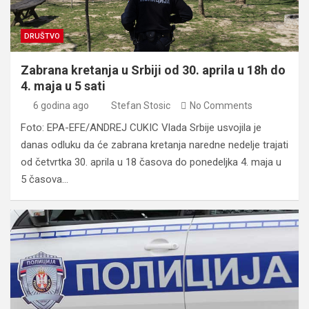
DRUŠTVO
Zabrana kretanja u Srbiji od 30. aprila u 18h do
4. maja u 5 sati
6 godina ago
Stefan Stosic
No Comments
Foto: EPA-EFE/ANDREJ CUKIC Vlada Srbije usvojila je
danas odluku da će zabrana kretanja naredne nedelje trajati
od četvrtka 30. aprila u 18 časova do ponedeljka 4. maja u
5 časova…