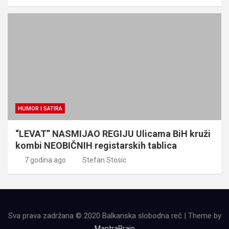
HUMOR I SATIRA
“LEVAT” NASMIJAO REGIJU Ulicama BiH kruži
kombi NEOBIČNIH registarskih tablica
7 godina ago
Stefan Stosic
Sva prava zadržana © 2020 Balkanska slobodna reč | Theme by
MantraBrain