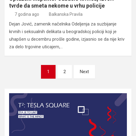
tvrde da smeta nekome u vrhu policije
7 godina ago
Balkanska Pravila
Dejan Jović, zamenik načelnika Odeljenja za suzbijanje
krvnih i seksualnih delikata u beogradskoj policiji koji je
uhapšen u decembru prošle godine, izjasnio se da nije kriv
za delo trgovine uticajem,…
Posts
1
2
Next
pagination