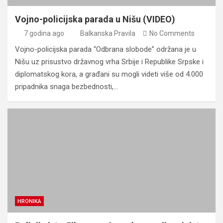
Vojno-policijska parada u Nišu (VIDEO)
7 godina ago
Balkanska Pravila
No Comments
Vojno-policijska parada “Odbrana slobode” održana je u
Nišu uz prisustvo državnog vrha Srbije i Republike Srpske i
diplomatskog kora, a građani su mogli videti više od 4.000
pripadnika snaga bezbednosti,…
HRONIKA