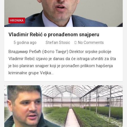
HRONIKA
Vladimir Rebić o pronađenom snajperu
5 godina ago
Stefan Stosic
No Comments
Владимир Ребић (Фото Танјуг) Direktor srpske policije
Vladimir Rebić izjavio je danas da će istraga utvrditi za šta
je bio planiran snajper koji je pronađen prilikom hapšenja
kriminalne grupe Veljka…