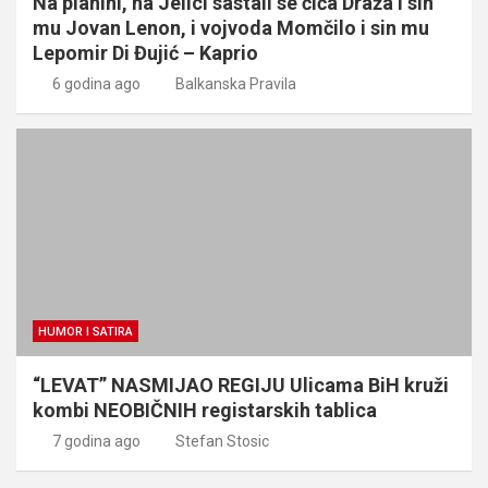
Na planini, na Jelici sastali se čiča Draža i sin
mu Jovan Lenon, i vojvoda Momčilo i sin mu
Lepomir Di Đujić – Kaprio
6 godina ago
Balkanska Pravila
HUMOR I SATIRA
“LEVAT” NASMIJAO REGIJU Ulicama BiH kruži
kombi NEOBIČNIH registarskih tablica
7 godina ago
Stefan Stosic