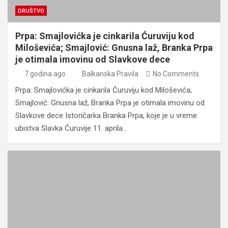
DRUŠTVO
Prpa: Smajlovićka je cinkarila Ćuruviju kod
Miloševića; Smajlović: Gnusna laž, Branka Prpa
je otimala imovinu od Slavkove dece
7 godina ago
Balkanska Pravila
No Comments
Prpa: Smajlovićka je cinkarila Ćuruviju kod Miloševića;
Smajlović: Gnusna laž, Branka Prpa je otimala imovinu od
Slavkove dece Istoričarka Branka Prpa, koje je u vreme
ubistva Slavka Ćuruvije 11. aprila…