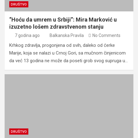
DRUŠTVO
“Hoću da umrem u Srbiji”: Mira Marković u
izuzetno lošem zdravstvenom stanju
7 godina ago
Balkanska Pravila
No Comments
Krhkog zdravlja, progonjena od svih, daleko od ćerke
Marije, koja se nalazi u Crnoj Gori, sa mučnom činjenicom
da već 13 godina ne može da poseti grob svog supruga u…
DRUŠTVO