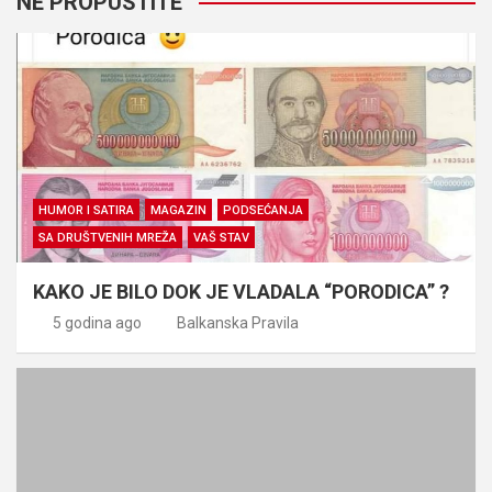
NE PROPUSTITE
HUMOR I SATIRA
MAGAZIN
PODSEĆANJA
SA DRUŠTVENIH MREŽA
VAŠ STAV
KAKO JE BILO DOK JE VLADALA “PORODICA” ?
5 godina ago
Balkanska Pravila