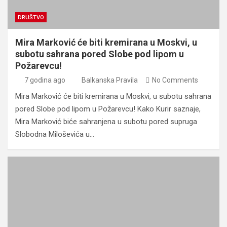
DRUŠTVO
Mira Marković će biti kremirana u Moskvi, u
subotu sahrana pored Slobe pod lipom u
Požarevcu!
7 godina ago
Balkanska Pravila
No Comments
Mira Marković će biti kremirana u Moskvi, u subotu sahrana
pored Slobe pod lipom u Požarevcu! Kako Kurir saznaje,
Mira Marković biće sahranjena u subotu pored supruga
Slobodna Miloševića u…