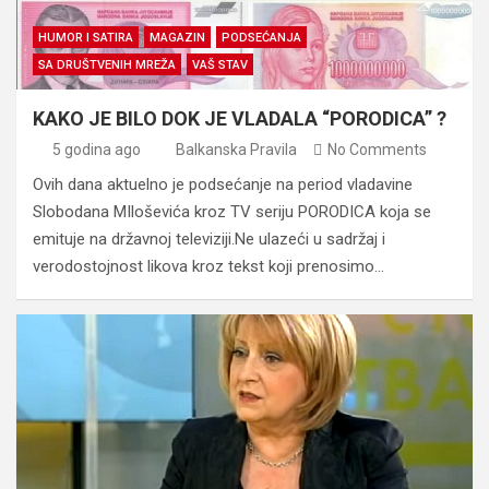
HUMOR I SATIRA
MAGAZIN
PODSEĆANJA
SA DRUŠTVENIH MREŽA
VAŠ STAV
KAKO JE BILO DOK JE VLADALA “PORODICA” ?
5 godina ago
Balkanska Pravila
No Comments
Ovih dana aktuelno je podsećanje na period vladavine
Slobodana MIloševića kroz TV seriju PORODICA koja se
emituje na državnoj televiziji.Ne ulazeći u sadržaj i
verodostojnost likova kroz tekst koji prenosimo…