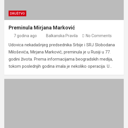
DRUŠTVO
Preminula Mirjana Marković
7 godina ago
Balkanska Pravila
No Comments
Udovica nekadašnjeg predsednika Srbije i SRJ Slobodana
Miloševića, Mirjana Marković, preminula je u Rusiji u 77.
godini života. Prema informacijama beogradskih medija,
tokom poslednjih godina imala je nekoliko operacija. U…