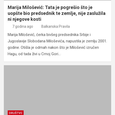
Marija Milošević: Tata je pogrešio što je
uopšte bio predsednik te zemlje, nije zaslužila
ni njegove kosti
7 godina ago
Balkanska Pravila
Marija Milošević, ćerka bivšeg predsednika Srbije i
Jugoslavije Slobodana Miloševića, napustila je zemlju 2001.
godine. Otišla je odmah nakon što je Milošević izručen
Hagu, od tada živi u Crnoj Gori…
DRUŠTVO