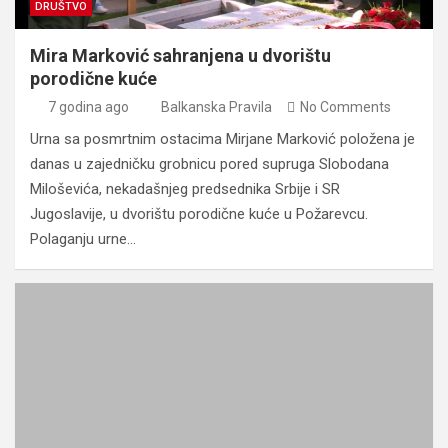
DRUŠTVO
Mira Marković sahranjena u dvorištu
porodične kuće
7 godina ago
Balkanska Pravila
No Comments
Urna sa posmrtnim ostacima Mirjane Marković položena je
danas u zajedničku grobnicu pored supruga Slobodana
Miloševića, nekadašnjeg predsednika Srbije i SR
Jugoslavije, u dvorištu porodične kuće u Požarevcu.
Polaganju urne…