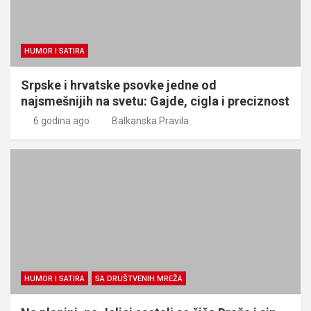
HUMOR I SATIRA
Srpske i hrvatske psovke jedne od
najsmešnijih na svetu: Gajde, cigla i preciznost
6 godina ago
Balkanska Pravila
HUMOR I SATIRA
SA DRUŠTVENIH MREŽA