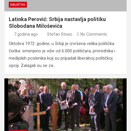
DRUŠTVO
Latinka Perović: Srbija nastavlja politiku
Slobodana Miloševića
7 godina ago
Stefan Stosic
No Comments
Oktobra 1972. godine, u Srbiji je izvršena velika politička
čistka: smenjeno je više od 6.000 političara, privrednika i
medijskih poslenika koji su pripadali liberalnoj političkoj
opciji. Zalagali su se za…