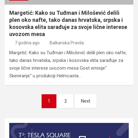
Margetić: Kako su Tuđman i Milošević delili
plen oko nafte, tako danas hrvatska, srpska i
kosovska elita sarađuje za svoje lične interese
uvozom mesa
7 godina ago
Balkanska Pravila
Margetić: Kako su Tuđman i Milošević delili plen oko nafte,
tako danas hrvatska, srpska i kosovska elita sarađuje za
svoje lične interese uvozom mesa Gost emisije“
Skeniranje“ u produkciji Helmcasta…
Posts
1
2
Next
pagination