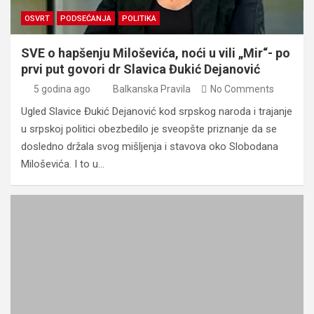
OSVRT
PODSEĆANJA
POLITIKA
SVE o hapšenju Miloševića, noći u vili „Mir“- po
prvi put govori dr Slavica Đukić Dejanović
5 godina ago
Balkanska Pravila
No Comments
Ugled Slavice Đukić Dejanović kod srpskog naroda i trajanje
u srpskoj politici obezbedilo je sveopšte priznanje da se
dosledno držala svog mišljenja i stavova oko Slobodana
Miloševića. I to u…