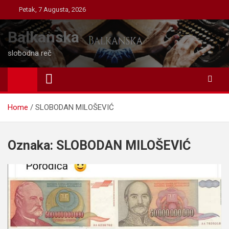
Skip
Petak, 7 Augusta, 2026
to
content
Balkanska
slobodna reč
Home
SLOBODAN MILOŠEVIĆ
Oznaka:
SLOBODAN MILOŠEVIĆ