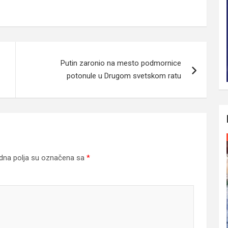
Putin zaronio na mesto podmornice
potonule u Drugom svetskom ratu
na polja su označena sa
*