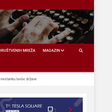
DRUŠTVENIH MREŽA
MAGAZIN
nestanku bivše države