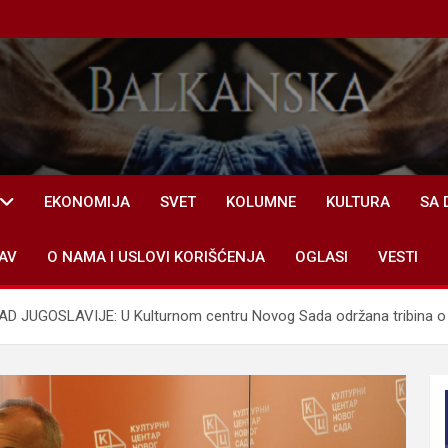
EKONOMIJA
SVET
KOLUMNE
KULTURA
SA 
AV
O NAMA I USLOVI KORIŠĆENJA
OGLASI
VESTI
 JUGOSLAVIJE: U Kulturnom centru Novog Sada održana tribina o 