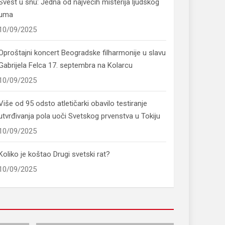
Svest u snu: Jedna od najvećih misterija ljudskog
uma
10/09/2025
Oproštajni koncert Beogradske filharmonije u slavu
Gabrijela Felca 17. septembra na Kolarcu
10/09/2025
Više od 95 odsto atletičarki obavilo testiranje
utvrđivanja pola uoči Svetskog prvenstva u Tokiju
10/09/2025
Koliko je koštao Drugi svetski rat?
10/09/2025