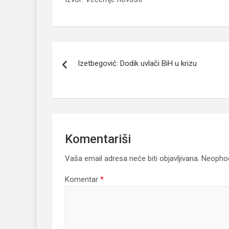
Navigacija
Izetbegović: Dodik uvlači BiH u krizu
članaka
Komentariši
Vaša email adresa neće biti objavljivana.
Neophod
Komentar
*