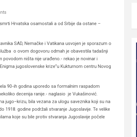
nts
 smrti Hrvatska osamostali a od Srbije da ostane –
tavnika SAD, Nemačke i Vatikana usvojen je sporazum o
 služba o ovom dogovoru odmah je obavestila tadašnji
tim povodom ništa nije urađeno.- rekao je novinar i
ni „Enigma jugoslovenske krize”u Kukturnom centru Novog
čela 90-ih godina uporedo sa formalnim raspadom
nekoliko decenija ranije.- naglasio je Vukašinović.
na jugo–krizu, bila vezana za ulogu saveznika koji su na
 1918. godine podržali stvaranje Jugoslavije. Te velike
ilama koje su bile protiv stvaranja Jugoslavije počele