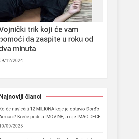
Vojnički trik koji će vam
pomoći da zaspite u roku od
dva minuta
09/12/2024
Najnoviji članci
Ko će naslediti 12 MILIONA koje je ostavio Đorđo
Armani? Kreće podela IMOVINE, a nije IMAO DECE
10/09/2025