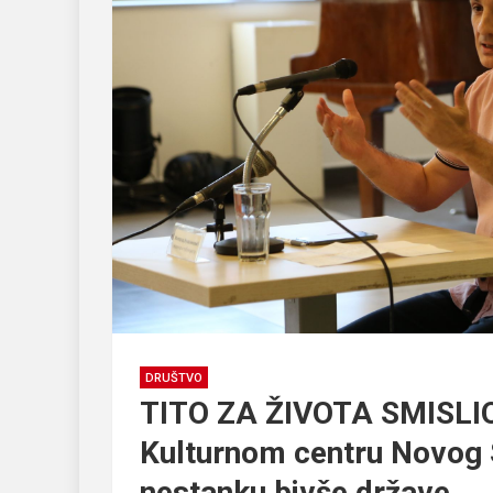
DRUŠTVO
TITO ZA ŽIVOTA SMISLI
Kulturnom centru Novog S
nestanku bivše države