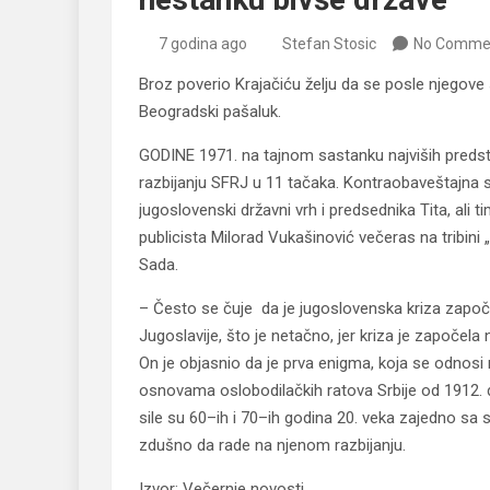
7 godina ago
Stefan Stosic
No Comme
Broz poverio Krajačiću želju da se posle njegove
Beogradski pašaluk.
GODINE 1971. na tajnom sastanku najviših preds
razbijanju SFRJ u 11 tačaka. Kontraobaveštajna
jugoslovenski državni vrh i predsednika Tita, ali 
publicista Milorad Vukašinović večeras na tribi
Sada.
– Često se čuje da je jugoslovenska kriza zapo
Jugoslavije, što je netačno, jer kriza je započela 
On je objasnio da je prva enigma, koja se odnosi 
osnovama oslobodilačkih ratova Srbije od 1912. do
sile su 60–ih i 70–ih godina 20. veka zajedno sa s
zdušno da rade na njenom razbijanju.
Izvor: Večernje novosti