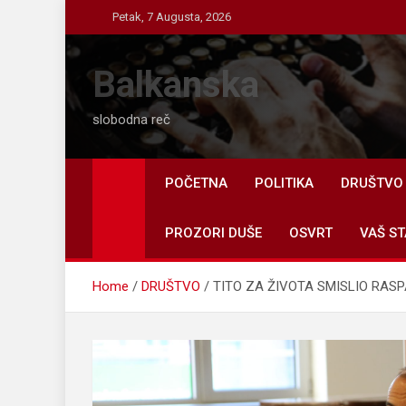
Skip
Petak, 7 Augusta, 2026
to
content
Balkanska
slobodna reč
POČETNA
POLITIKA
DRUŠTVO
PROZORI DUŠE
OSVRT
VAŠ ST
Home
DRUŠTVO
TITO ZA ŽIVOTA SMISLIO RASPAD