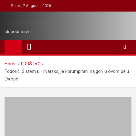
Skip
Petak, 7 Augusta, 2026
to
content
Balkanska
slobodna reč
Home
DRUŠTVO
Todorić: Sistem u Hrvatskoj je korumpiran, najgori u ovom delu
Evrope