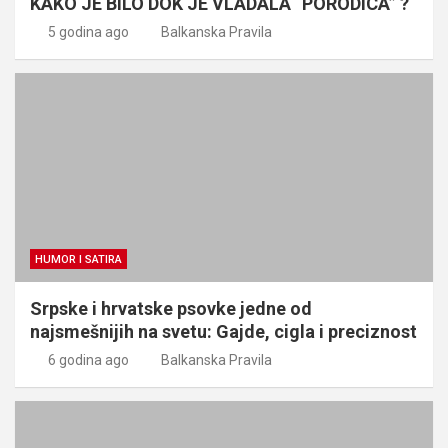
KAKO JE BILO DOK JE VLADALA “PORODICA” ?
5 godina ago
Balkanska Pravila
HUMOR I SATIRA
Srpske i hrvatske psovke jedne od
najsmešnijih na svetu: Gajde, cigla i preciznost
6 godina ago
Balkanska Pravila