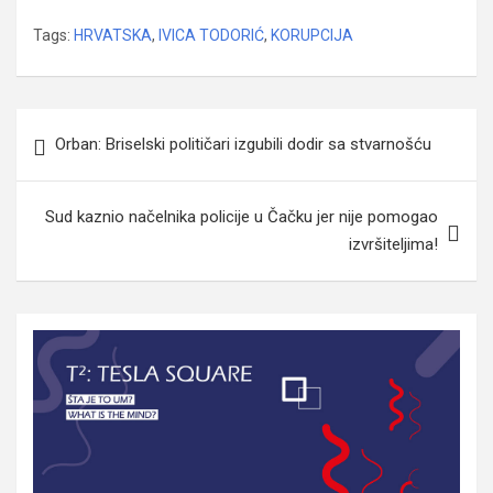
Tags:
HRVATSKA
,
IVICA TODORIĆ
,
KORUPCIJA
Navigacija
Orban: Briselski političari izgubili dodir sa stvarnošću
članaka
Sud kaznio načelnika policije u Čačku jer nije pomogao
izvršiteljima!