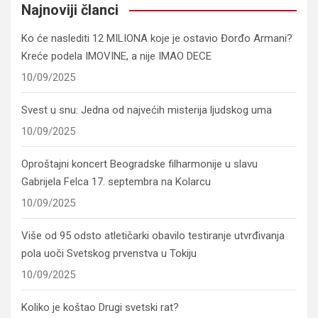
Najnoviji članci
Ko će naslediti 12 MILIONA koje je ostavio Đorđo Armani?
Kreće podela IMOVINE, a nije IMAO DECE
10/09/2025
Svest u snu: Jedna od najvećih misterija ljudskog uma
10/09/2025
Oproštajni koncert Beogradske filharmonije u slavu
Gabrijela Felca 17. septembra na Kolarcu
10/09/2025
Više od 95 odsto atletičarki obavilo testiranje utvrđivanja
pola uoči Svetskog prvenstva u Tokiju
10/09/2025
Koliko je koštao Drugi svetski rat?