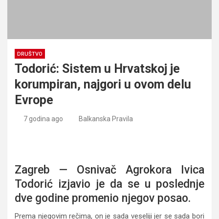
DRUŠTVO
Todorić: Sistem u Hrvatskoj je
korumpiran, najgori u ovom delu
Evrope
7 godina ago
Balkanska Pravila
Todorić: Sistem u Hrvatskoj je korumpiran, najgori u ovom
delu Evrope
Zagreb — Osnivač Agrokora Ivica
Todorić izjavio je da se u poslednje
dve godine promenio njegov posao.
Prema njegovim rečima, on je sada veseliji jer se sada bori