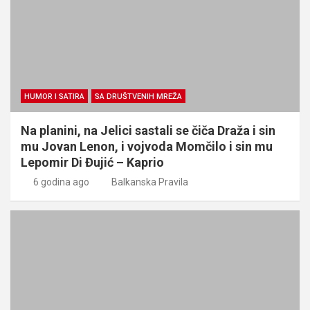
HUMOR I SATIRA
SA DRUŠTVENIH MREŽA
Na planini, na Jelici sastali se čiča Draža i sin
mu Jovan Lenon, i vojvoda Momčilo i sin mu
Lepomir Di Đujić – Kaprio
6 godina ago
Balkanska Pravila