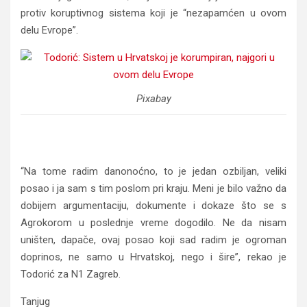
protiv koruptivnog sistema koji je “nezapamćen u ovom
delu Evrope”.
Pixabay
Todorić: Sistem u Hrvatskoj je korumpiran, najgori u
ovom delu Evrope
“Na tome radim danonoćno, to je jedan ozbiljan, veliki
posao i ja sam s tim poslom pri kraju. Meni je bilo važno da
dobijem argumentaciju, dokumente i dokaze što se s
Agrokorom u poslednje vreme dogodilo. Ne da nisam
uništen, dapače, ovaj posao koji sad radim je ogroman
doprinos, ne samo u Hrvatskoj, nego i šire”, rekao je
Todorić za N1 Zagreb.
Tanjug