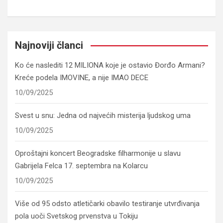
Najnoviji članci
Ko će naslediti 12 MILIONA koje je ostavio Đorđo Armani?
Kreće podela IMOVINE, a nije IMAO DECE
10/09/2025
Svest u snu: Jedna od najvećih misterija ljudskog uma
10/09/2025
Oproštajni koncert Beogradske filharmonije u slavu
Gabrijela Felca 17. septembra na Kolarcu
10/09/2025
Više od 95 odsto atletičarki obavilo testiranje utvrđivanja
pola uoči Svetskog prvenstva u Tokiju