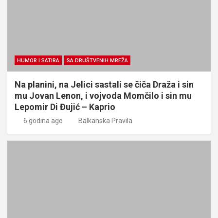
HUMOR I SATIRA
SA DRUŠTVENIH MREŽA
Na planini, na Jelici sastali se čiča Draža i sin
mu Jovan Lenon, i vojvoda Momčilo i sin mu
Lepomir Di Đujić – Kaprio
6 godina ago
Balkanska Pravila