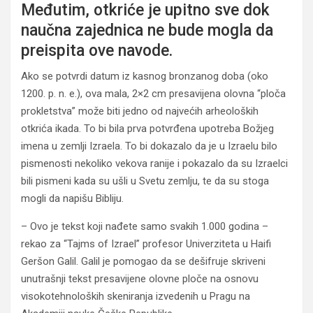
Međutim, otkriće je upitno sve dok
naučna zajednica ne bude mogla da
preispita ove navode.
Ako se potvrdi datum iz kasnog bronzanog doba (oko
1200. p. n. e.), ova mala, 2×2 cm presavijena olovna “ploča
prokletstva” može biti jedno od najvećih arheoloških
otkrića ikada. To bi bila prva potvrđena upotreba Božjeg
imena u zemlji Izraela. To bi dokazalo da je u Izraelu bilo
pismenosti nekoliko vekova ranije i pokazalo da su Izraelci
bili pismeni kada su ušli u Svetu zemlju, te da su stoga
mogli da napišu Bibliju.
– Ovo je tekst koji nađete samo svakih 1.000 godina –
rekao za “Tajms of Izrael” profesor Univerziteta u Haifi
Geršon Galil. Galil je pomogao da se dešifruje skriveni
unutrašnji tekst presavijene olovne ploče na osnovu
visokotehnoloških skeniranja izvedenih u Pragu na