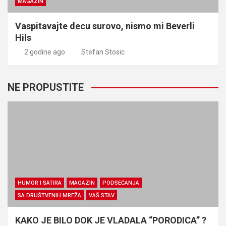
MAGAZIN
Vaspitavajte decu surovo, nismo mi Beverli
Hils
2 godine ago
Stefan Stosic
NE PROPUSTITE
HUMOR I SATIRA
MAGAZIN
PODSEĆANJA
SA DRUŠTVENIH MREŽA
VAŠ STAV
KAKO JE BILO DOK JE VLADALA “PORODICA” ?