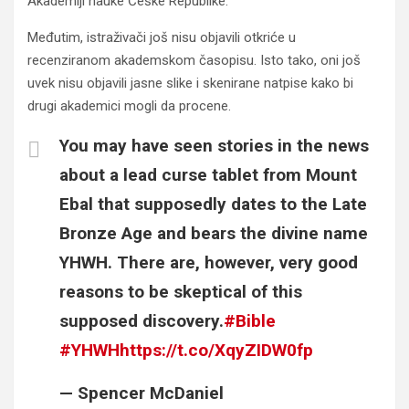
Akademiji nauke Češke Republike.
Međutim, istraživači još nisu objavili otkriće u
recenziranom akademskom časopisu. Isto tako, oni još
uvek nisu objavili jasne slike i skenirane natpise kako bi
drugi akademici mogli da procene.
You may have seen stories in the news
about a lead curse tablet from Mount
Ebal that supposedly dates to the Late
Bronze Age and bears the divine name
YHWH. There are, however, very good
reasons to be skeptical of this
supposed discovery.
#Bible
#YHWH
https://t.co/XqyZIDW0fp
— Spencer McDaniel