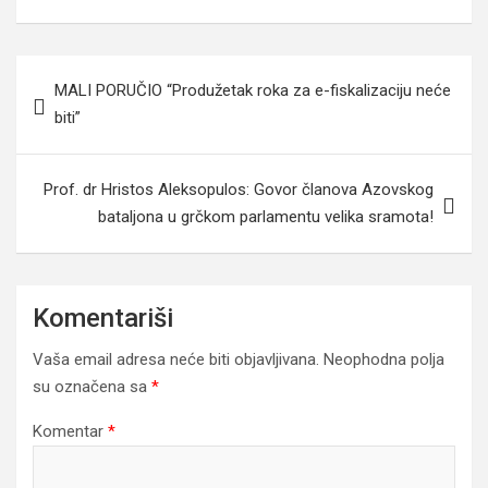
Navigacija
MALI PORUČIO “Produžetak roka za e-fiskalizaciju neće
članaka
biti”
Prof. dr Hristos Aleksopulos: Govor članova Azovskog
bataljona u grčkom parlamentu velika sramota!
Komentariši
Vaša email adresa neće biti objavljivana.
Neophodna polja
su označena sa
*
Komentar
*