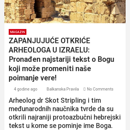
MAGAZIN
ZAPANJUJUĆE OTKRIĆE
ARHEOLOGA U IZRAELU:
Pronađen najstariji tekst o Bogu
koji može promeniti naše
poimanje vere!
4 godine ago
Balkanska Pravila
No Comments
Arheolog dr Skot Stripling i tim
međunarodnih naučnika tvrde da su
otkrili najraniji protoazbučni hebrejski
tekst u kome se pominje ime Boga.