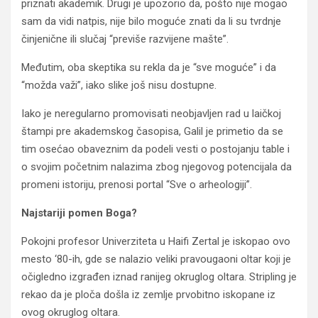
priznati akademik. Drugi je upozorio da, pošto nije mogao
sam da vidi natpis, nije bilo moguće znati da li su tvrdnje
činjenične ili slučaj “previše razvijene mašte”.
Međutim, oba skeptika su rekla da je “sve moguće” i da
“možda važi”, iako slike još nisu dostupne.
Iako je neregularno promovisati neobjavljen rad u laičkoj
štampi pre akademskog časopisa, Galil je primetio da se
tim osećao obaveznim da podeli vesti o postojanju table i
o svojim početnim nalazima zbog njegovog potencijala da
promeni istoriju, prenosi portal “Sve o arheologiji”.
Najstariji pomen Boga?
Pokojni profesor Univerziteta u Haifi Zertal je iskopao ovo
mesto ‘80-ih, gde se nalazio veliki pravougaoni oltar koji je
očigledno izgrađen iznad ranijeg okruglog oltara. Stripling je
rekao da je ploča došla iz zemlje prvobitno iskopane iz
ovog okruglog oltara.