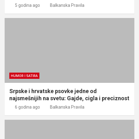
5 godina ago
Balkanska Pravila
HUMOR I SATIRA
Srpske i hrvatske psovke jedne od
najsmešnijih na svetu: Gajde, cigla i preciznost
6 godina ago
Balkanska Pravila