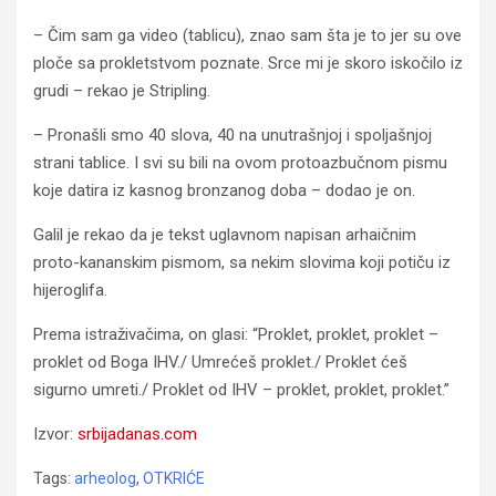
– Čim sam ga video (tablicu), znao sam šta je to jer su ove
ploče sa prokletstvom poznate. Srce mi je skoro iskočilo iz
grudi – rekao je Stripling.
– Pronašli smo 40 slova, 40 na unutrašnjoj i spoljašnjoj
strani tablice. I svi su bili na ovom protoazbučnom pismu
koje datira iz kasnog bronzanog doba – dodao je on.
Galil je rekao da je tekst uglavnom napisan arhaičnim
proto-kananskim pismom, sa nekim slovima koji potiču iz
hijeroglifa.
Prema istraživačima, on glasi: “Proklet, proklet, proklet –
proklet od Boga IHV./ Umrećeš proklet./ Proklet ćeš
sigurno umreti./ Proklet od IHV – proklet, proklet, proklet.”
Izvor:
srbijadanas.com
Tags:
arheolog
,
OTKRIĆE