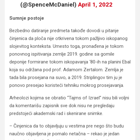
(@SpenceMcDaniel)
April 1, 2022
Sumnje postoje
Bezbedno datiranje predmeta takođe dovodi u pitanje
činjenica da ploča nije otkrivena tokom pažljivo iskopanog
slojevitog konteksta. Umesto toga, pronađena je tokom
ponovnog ispitivanja zemlje 2019. godine sa gomile
deponije formirane tokom iskopavanja ‘80-ih na planini Ebal
koja su održana pod prof. Adamom Zertalom. Zemlja je
tada bila prosejana na suvo, a 2019. Striplingov tim ju je
ponovo presejao koristeći tehniku mokrog prosejavanja.
Arheolozi kojima se obratio “Tajms of Izrael” nisu bili voljni
da komentarišu zapisnik sve dok nisu ne pregledaju
predstojeći akademski rad i skenirane snimke.
– Činjenica da to objavljuju u vestima pre nego što budu
naučno objavljena je pomalo netačna – rekao je jedan