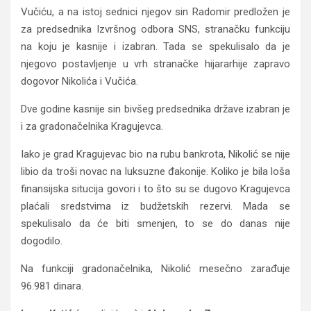
Vučiću, a na istoj sednici njegov sin Radomir predložen je
za predsednika Izvršnog odbora SNS, stranačku funkciju
na koju je kasnije i izabran. Tada se spekulisalo da je
njegovo postavljenje u vrh stranačke hijararhije zapravo
dogovor Nikolića i Vučića.
Dve godine kasnije sin bivšeg predsednika države izabran je
i za gradonačelnika Kragujevca.
Iako je grad Kragujevac bio na rubu bankrota, Nikolić se nije
libio da troši novac na luksuzne đakonije. Koliko je bila loša
finansijska situcija govori i to što su se dugovo Kragujevca
plaćali sredstvima iz budžetskih rezervi. Mada se
spekulisalo da će biti smenjen, to se do danas nije
dogodilo.
Na funkciji gradonačelnika, Nikolić mesečno zarađuje
96.981 dinara.