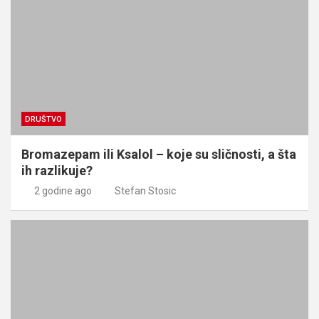
DRUŠTVO
Bromazepam ili Ksalol – koje su sličnosti, a šta
ih razlikuje?
2 godine ago
Stefan Stosic