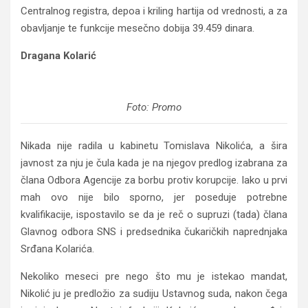
Centralnog registra, depoa i kriling hartija od vrednosti, a za
obavljanje te funkcije mesečno dobija 39.459 dinara.
Dragana Kolarić
Foto: Promo
Nikada nije radila u kabinetu Tomislava Nikolića, a šira
javnost za nju je čula kada je na njegov predlog izabrana za
člana Odbora Agencije za borbu protiv korupcije. Iako u prvi
mah ovo nije bilo sporno, jer poseduje potrebne
kvalifikacije, ispostavilo se da je reč o supruzi (tada) člana
Glavnog odbora SNS i predsednika čukaričkih naprednjaka
Srđana Kolarića.
Nekoliko meseci pre nego što mu je istekao mandat,
Nikolić ju je predložio za sudiju Ustavnog suda, nakon čega