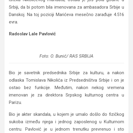
Srbiji, da bi potom bila imenovana za ambasadora Srbije u
Danskoj. Na toj poziciji Marićeva mesečno zarađuje 4.516
evra.
Radoslav Lale Pavlović
Foto: O. Bunić/ RAS SRBIJA
Bio je savetnik predsednika Srbije za kulturu, a nakon
odlaska Tomislava Nikolića iz Predsedništva Srbije i on je
ostao bez funkcije. Međutim, nakon nekog vremena
imenovan je za direktora Srpskog kulturnog centra u
Parizu.
Bio je akter skandala, u kojem je umalo došlo do fizičkog
sukoba između njega i jednog zaposlenog u Kulturnom
centru. Pavlović je u jednom trenutku prevrenuo i sto