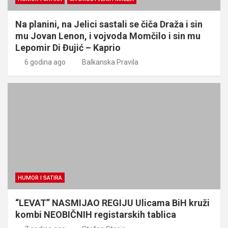
Na planini, na Jelici sastali se čiča Draža i sin
mu Jovan Lenon, i vojvoda Momčilo i sin mu
Lepomir Di Đujić – Kaprio
6 godina ago
Balkanska Pravila
HUMOR I SATIRA
“LEVAT” NASMIJAO REGIJU Ulicama BiH kruži
kombi NEOBIČNIH registarskih tablica