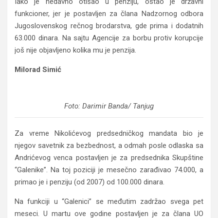
Iako je nedavno otišao u penziju, ostao je državni
funkcioner, jer je postavljen za člana Nadzornog odbora
Jugoslovenskog rečnog brodarstva, gde prima i dodatnih
63.000 dinara. Na sajtu Agencije za borbu protiv korupcije
još nije objavljeno kolika mu je penzija.
Milorad Simić
Foto: Darimir Banda/ Tanjug
Za vreme Nikolićevog predsedničkog mandata bio je
njegov savetnik za bezbednost, a odmah posle odlaska sa
Andrićevog venca postavljen je za predsednika Skupštine
“Galenike”. Na toj poziciji je mesečno zarađivao 74.000, a
primao je i penziju (od 2007) od 100.000 dinara.
Na funkciji u “Galenici” se međutim zadržao svega pet
meseci. U martu ove godine postavljen je za člana UO