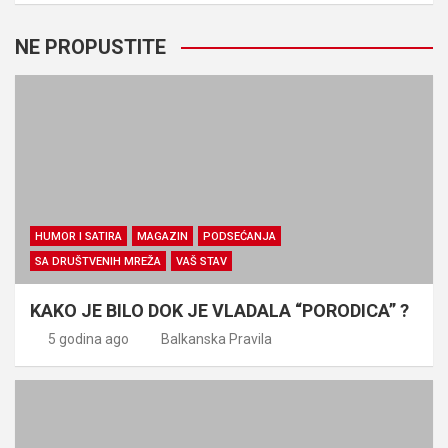
NE PROPUSTITE
HUMOR I SATIRA
MAGAZIN
PODSEĆANJA
SA DRUŠTVENIH MREŽA
VAŠ STAV
KAKO JE BILO DOK JE VLADALA “PORODICA” ?
5 godina ago
Balkanska Pravila