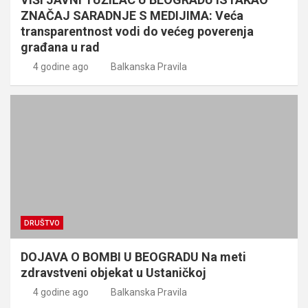
ZNAČAJ SARADNJE S MEDIJIMA: Veća
transparentnost vodi do većeg poverenja
građana u rad
4 godine ago
Balkanska Pravila
DRUŠTVO
DOJAVA O BOMBI U BEOGRADU Na meti
zdravstveni objekat u Ustaničkoj
4 godine ago
Balkanska Pravila