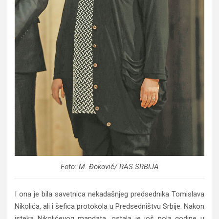
Foto: M. Đoković/ RAS SRBIJA
I ona je bila savetnica nekadašnjeg predsednika Tomislava
Nikolića, ali i šefica protokola u Predsedništvu Srbije. Nakon
isteka Nikolićevog mandata, ostala je još pola godine u