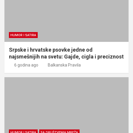
HUMOR I SATIRA
Srpske i hrvatske psovke jedne od
najsmešnijih na svetu: Gajde, cigla i preciznost
6 godina ago
Balkanska Pravila
HUMOR I SATIRA
SA DRUŠTVENIH MREŽA