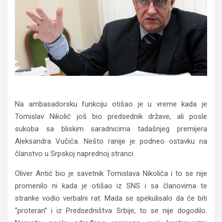
Na ambasadorsku funkciju otišao je u vreme kada je
Tomislav Nikolić još bio predsednik države, ali posle
sukoba sa bliskim saradnicima tadašnjeg premijera
Aleksandra Vučića. Nešto ranije je podneo ostavku na
članstvo u Srpskoj naprednoj stranci.
Oliver Antić bio je savetnik Tomislava Nikolića i to se nije
promenilo ni kada je otišao iz SNS i sa članovima te
stranke vodio verbalni rat. Mada se spekulisalo da će biti
“proteran” i iz Predsedništva Srbije, to se nije dogodilo.