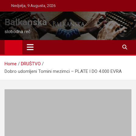
Skip
Nedjelja, 9 Augusta, 2026
to
content
Balkanska
slobodna reč
Home
DRUŠTVO
Dobro udomljeni Tomini mezimci – PLATE I DO 4.000 EVRA