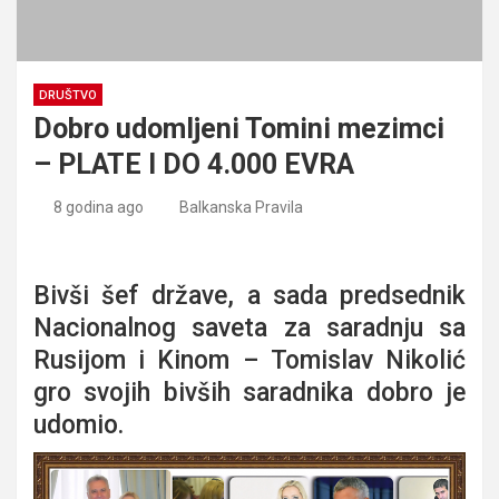
DRUŠTVO
Dobro udomljeni Tomini mezimci
– PLATE I DO 4.000 EVRA
8 godina ago
Balkanska Pravila
Dobro udomljeni Tomini mezimci – PLATE I DO 4.000 EVRA
Bivši šef države, a sada predsednik
Nacionalnog saveta za saradnju sa
Rusijom i Kinom – Tomislav Nikolić
gro svojih bivših saradnika dobro je
udomio.