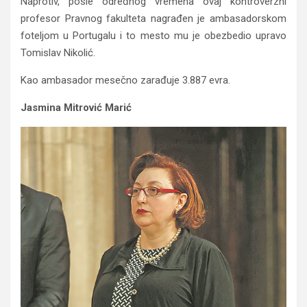
Naprotiv, posle određnog vremena ovaj kontroverzni
profesor Pravnog fakulteta nagrađen je ambasadorskom
foteljom u Portugalu i to mesto mu je obezbedio upravo
Tomislav Nikolić.
Kao ambasador mesečno zarađuje 3.887 evra.
Jasmina Mitrović Marić