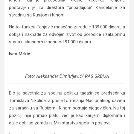
Kinom, čiji je predsednik Nikolić, Nedeljko Tenjović
postavljen je za direktora “pripadajuće” Kancelarije za
saradnju sa Rusijom i Kinom.
Na toj funkciji Tenjović mesečno zarađuje 139.000 dinara, a
dobija i naknade za odvojen život od porodice i zakupninu
stana u ukupnom iznosu od 91.000 dinara.
Ivan Mrkić
Foto: Aleksandar Dimitrijević/ RAS SRBIJA
Bio je savetnik za spoljnu politiku tadašnjeg predsednika
Tomislava Nikolića, a posle formiranja Nacionalnog saveta
za saradnju sa Rusijom i Kinom postaje njegov član. Na toj
poziciji nije primao platu, već je kao karijerni diplomata i
dalje dobijao zaradu iz Ministarstva spoljnih poslova.