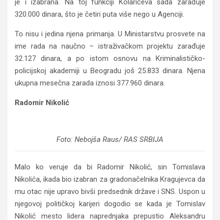
je i izabrana. Na toj funkciji Kolarićeva sada zarađuje
320.000 dinara, što je četiri puta više nego u Agenciji.
To nisu i jedina njena primanja. U Ministarstvu prosvete na
ime rada na naučno – istraživačkom projektu zarađuje
32.127 dinara, a po istom osnovu na Kriminalističko-
policijskoj akademiji u Beogradu još 25.833 dinara. Njena
ukupna mesečna zarada iznosi 377.960 dinara.
Radomir Nikolić
Foto: Nebojša Raus/ RAS SRBIJA
Malo ko veruje da bi Radomir Nikolić, sin Tomislava
Nikolića, ikada bio izabran za gradonačelnika Kragujevca da
mu otac nije upravo bivši predsednik države i SNS. Uspon u
njegovoj političkoj karijeri dogodio se kada je Tomislav
Nikolić mesto lidera naprednjaka prepustio Aleksandru