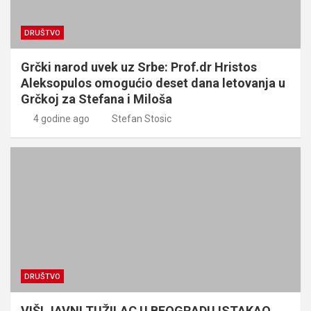
DRUŠTVO
Grčki narod uvek uz Srbe: Prof.dr Hristos
Aleksopulos omogućio deset dana letovanja u
Grčkoj za Stefana i Miloša
4 godine ago
Stefan Stosic
DRUŠTVO
VIŠI JAVNI TUŽILAC U BEOGRADU ISTAKAO