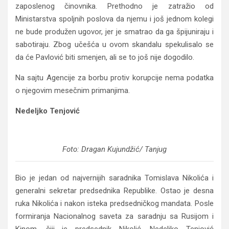
zaposlenog činovnika. Prethodno je zatražio od
Ministarstva spoljnih poslova da njemu i još jednom kolegi
ne bude produžen ugovor, jer je smatrao da ga špijuniraju i
sabotiraju. Zbog učešća u ovom skandalu spekulisalo se
da će Pavlović biti smenjen, ali se to još nije dogodilo.
Na sajtu Agencije za borbu protiv korupcije nema podatka
o njegovim mesečnim primanjima.
Nedeljko Tenjović
Foto: Dragan Kujundžić/ Tanjug
Bio je jedan od najvernijih saradnika Tomislava Nikolića i
generalni sekretar predsednika Republike. Ostao je desna
ruka Nikolića i nakon isteka predsedničkog mandata. Posle
formiranja Nacionalnog saveta za saradnju sa Rusijom i