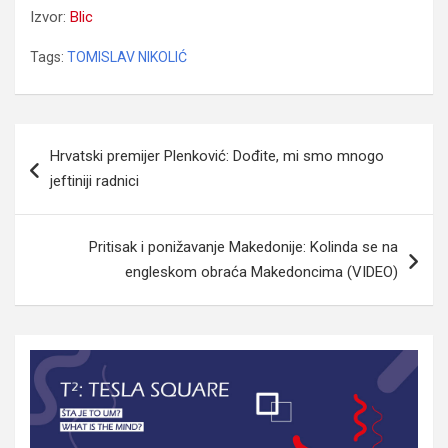
Izvor:
Blic
Tags:
TOMISLAV NIKOLIĆ
Navigacija
Hrvatski premijer Plenković: Dođite, mi smo mnogo
članaka
jeftiniji radnici
Pritisak i ponižavanje Makedonije: Kolinda se na
engleskom obraća Makedoncima (VIDEO)