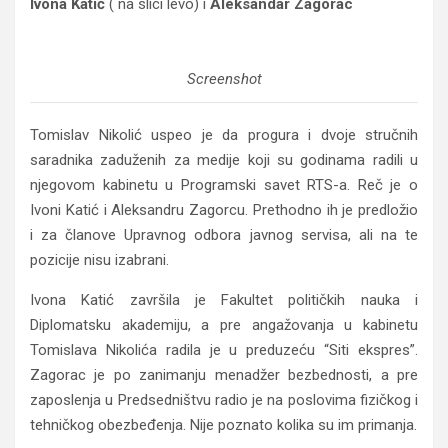
Ivona Katić
( na slici levo) i
Aleksandar Zagorac
Screenshot
Tomislav Nikolić uspeo je da progura i dvoje stručnih
saradnika zaduženih za medije koji su godinama radili u
njegovom kabinetu u Programski savet RTS-a. Reč je o
Ivoni Katić i Aleksandru Zagorcu. Prethodno ih je predložio
i za članove Upravnog odbora javnog servisa, ali na te
pozicije nisu izabrani.
Ivona Katić završila je Fakultet političkih nauka i
Diplomatsku akademiju, a pre angažovanja u kabinetu
Tomislava Nikolića radila je u preduzeću “Siti ekspres”.
Zagorac je po zanimanju menadžer bezbednosti, a pre
zaposlenja u Predsedništvu radio je na poslovima fizičkog i
tehničkog obezbeđenja. Nije poznato kolika su im primanja.