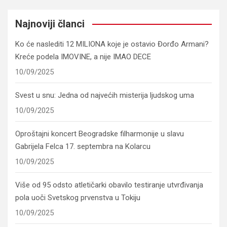
Najnoviji članci
Ko će naslediti 12 MILIONA koje je ostavio Đorđo Armani?
Kreće podela IMOVINE, a nije IMAO DECE
10/09/2025
Svest u snu: Jedna od najvećih misterija ljudskog uma
10/09/2025
Oproštajni koncert Beogradske filharmonije u slavu
Gabrijela Felca 17. septembra na Kolarcu
10/09/2025
Više od 95 odsto atletičarki obavilo testiranje utvrđivanja
pola uoči Svetskog prvenstva u Tokiju
10/09/2025