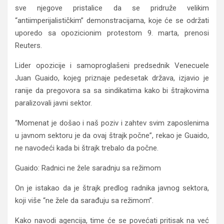
sve njegove pristalice da se pridruže velikim
“antiimperijalističkim” demonstracijama, koje će se održati
uporedo sa opozicionim protestom 9. marta, prenosi
Reuters.
Lider opozicije i samoproglašeni predsednik Venecuele
Juan Guaido, kojeg priznaje pedesetak država, izjavio je
ranije da pregovora sa sa sindikatima kako bi štrajkovima
paralizovali javni sektor.
“Momenat je došao i naš poziv i zahtev svim zaposlenima
u javnom sektoru je da ovaj štrajk počne”, rekao je Guaido,
ne navodeći kada bi štrajk trebalo da počne.
Guaido: Radnici ne žele saradnju sa režimom
On je istakao da je štrajk predlog radnika javnog sektora,
koji više “ne žele da sarađuju sa režimom”.
Kako navodi agencija, time će se povećati pritisak na već