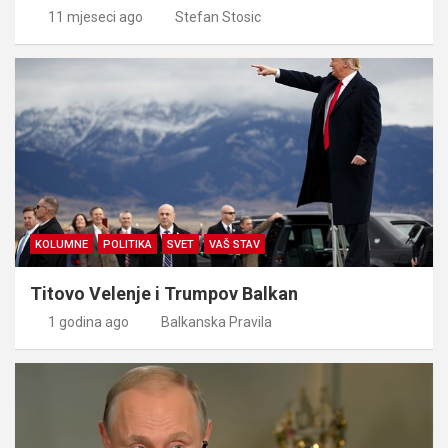
11 mjeseci ago
Stefan Stosic
KOLUMNE
POLITIKA
SVET
VAŠ STAV
Titovo Velenje i Trumpov Balkan
1 godina ago
Balkanska Pravila