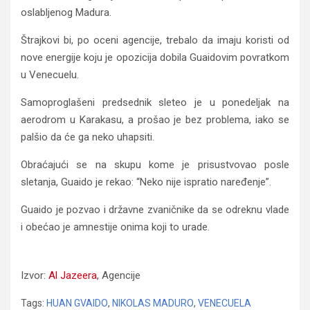
oslabljenog Madura.
Štrajkovi bi, po oceni agencije, trebalo da imaju koristi od
nove energije koju je opozicija dobila Guaidovim povratkom
u Venecuelu.
Samoproglašeni predsednik sleteo je u ponedeljak na
aerodrom u Karakasu, a prošao je bez problema, iako se
palšio da će ga neko uhapsiti.
Obraćajući se na skupu kome je prisustvovao posle
sletanja, Guaido je rekao: “Neko nije ispratio naređenje”.
Guaido je pozvao i državne zvaničnike da se odreknu vlade
i obećao je amnestije onima koji to urade.
Maduro: Pobediću zaluđenu manjinu
Izvor:
Al Jazeera
, Agencije
Tags:
HUAN GVAIDO
,
NIKOLAS MADURO
,
VENECUELA