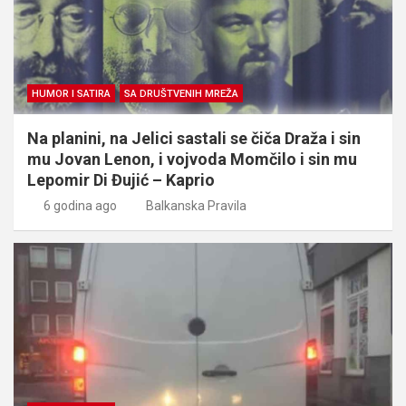
HUMOR I SATIRA
SA DRUŠTVENIH MREŽA
Na planini, na Jelici sastali se čiča Draža i sin
mu Jovan Lenon, i vojvoda Momčilo i sin mu
Lepomir Di Đujić – Kaprio
6 godina ago
Balkanska Pravila