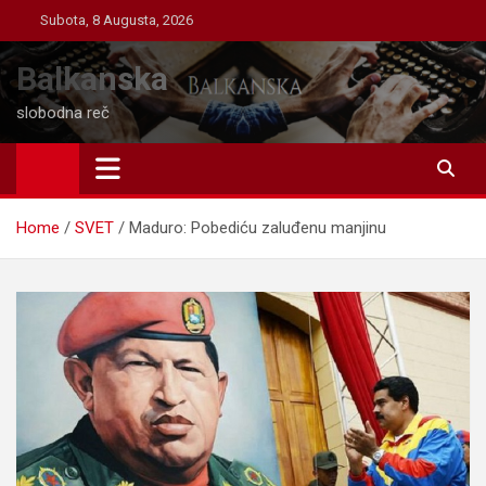
Skip
Subota, 8 Augusta, 2026
to
content
Balkanska
slobodna reč
Home
SVET
Maduro: Pobediću zaluđenu manjinu