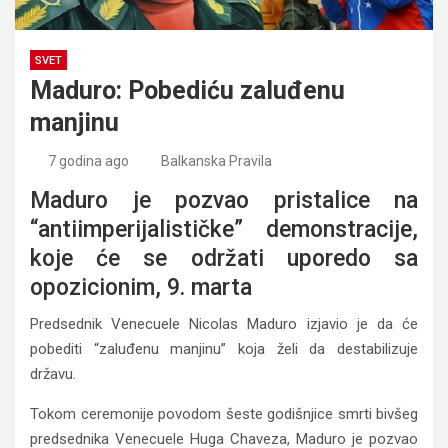
SVET
Maduro: Pobediću zaluđenu
manjinu
7 godina ago
Balkanska Pravila
Maduro je pozvao pristalice na
“antiimperijalističke” demonstracije,
koje će se održati uporedo sa
opozicionim, 9. marta
Predsednik Venecuele Nicolas Maduro izjavio je da će
pobediti “zaluđenu manjinu” koja želi da destabilizuje
državu.
Tokom ceremonije povodom šeste godišnjice smrti bivšeg
predsednika Venecuele Huga Chaveza, Maduro je pozvao