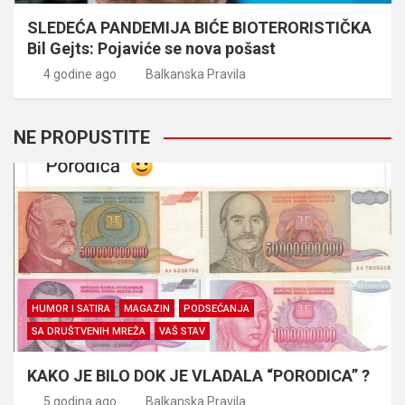
SLEDEĆA PANDEMIJA BIĆE BIOTERORISTIČKA
Bil Gejts: Pojaviće se nova pošast
4 godine ago
Balkanska Pravila
NE PROPUSTITE
HUMOR I SATIRA
MAGAZIN
PODSEĆANJA
SA DRUŠTVENIH MREŽA
VAŠ STAV
KAKO JE BILO DOK JE VLADALA “PORODICA” ?
5 godina ago
Balkanska Pravila