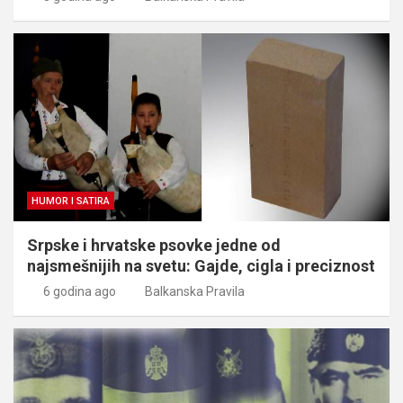
HUMOR I SATIRA
Srpske i hrvatske psovke jedne od
najsmešnijih na svetu: Gajde, cigla i preciznost
6 godina ago
Balkanska Pravila