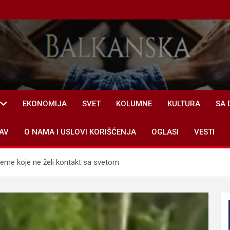
EKONOMIJA
SVET
KOLUMNE
KULTURA
SA 
AV
O NAMA I USLOVI KORIŠĆENJA
OGLASI
VESTI
Pleme koje ne želi kontakt sa svetom