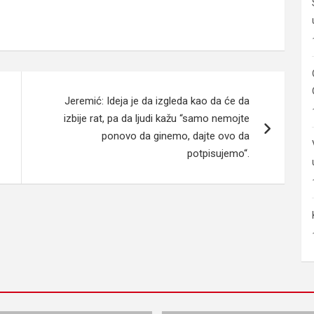
Jeremić: Ideja je da izgleda kao da će da
izbije rat, pa da ljudi kažu “samo nemojte
ponovo da ginemo, dajte ovo da
potpisujemo“.