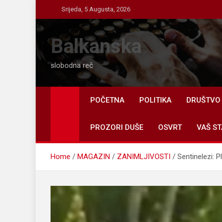
Skip
Srijeda, 5 Augusta, 2026
to
content
Balkanska
slobodna reč
POČETNA
POLITIKA
DRUŠTVO
PROZORI DUŠE
OSVRT
VAŠ ST
Home
MAGAZIN
ZANIMLJIVOSTI
Sentinelezi: 