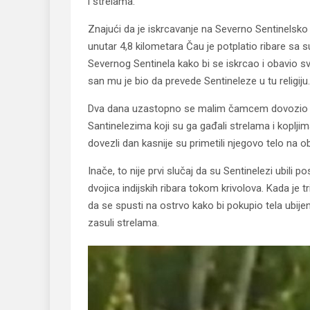
i strelama.
Znajući da je iskrcavanje na Severno Sentinelsko
unutar 4,8 kilometara Čau je potplatio ribare s
Severnog Sentinela kako bi se iskrcao i obavio svo
san mu je bio da prevede Sentineleze u tu religiju.
Dva dana uzastopno se malim čamcem dovozio do
Santinelezima koji su ga gađali strelama i kopljima
dovezli dan kasnije su primetili njegovo telo na ob
Inače, to nije prvi slučaj da su Sentinelezi ubili
dvojica indijskih ribara tokom krivolova. Kada je 
da se spusti na ostrvo kako bi pokupio tela ubijeni
zasuli strelama.