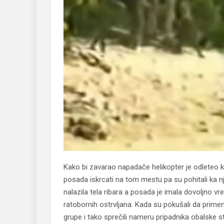
Kako bi zavarao napadače helikopter je odleteo kil
posada iskrcati na tom mestu pa su pohitali ka n
nalazila tela ribara a posada je imala dovoljno v
ratobornih ostrvljana. Kada su pokušali da primene 
grupe i tako sprečili nameru pripadnika obalske s