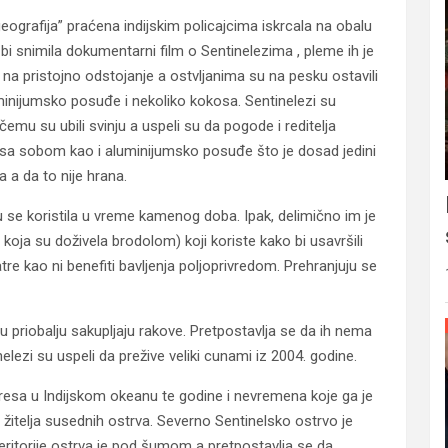
grafija” praćena indijskim policajcima iskrcala na obalu
i snimila dokumentarni film o Sentinelezima , pleme ih je
i na pristojno odstojanje a ostvljanima su na pesku ostavili
luminijumsko posuđe i nekoliko kokosa. Sentinelezi su
 čemu su ubili svinju a uspeli su da pogode i reditelja
 sa sobom kao i aluminijumsko posuđe što je dosad jedini
a a da to nije hrana.
u se koristila u vreme kamenog doba. Ipak, delimično im je
 koja su doživela brodolom) koji koriste kako bi usavršili
tre kao ni benefiti bavljenja poljoprivredom. Prehranjuju se
u priobalju sakupljaju rakove. Pretpostavlja se da ih nema
nelezi su uspeli da prežive veliki cunami iz 2004. godine.
tresa u Indijskom okeanu te godine i nevremena koje ga je
ku žitelja susednih ostrva. Severno Sentinelsko ostrvo je
ritorije ostrva je pod šumom a pretpostavlja se da