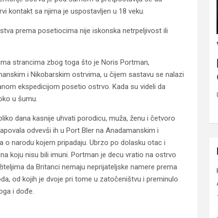
rvi kontakt sa njima je uspostavljen u 18 veku.
jstva prema posetiocima nije iskonska netrpeljivost ili
prema strancima zbog toga što je Noris Portman,
amanskim i Nikobarskim ostrvima, u čijem sastavu se nalazi
žanom ekspedicijom posetio ostrvo. Kada su videli da
boko u šumu.
iko dana kasnije uhvati porodicu, muža, ženu i četvoro
napovala odvevši ih u Port Bler na Anadamanskim i
 o narodu kojem pripadaju. Ubrzo po dolasku otac i
a koju nisu bili imuni. Portman je decu vratio na ostrvo
iteljima da Britanci nemaju neprijateljske namere prema
da, od kojih je dvoje pri tome u zatočeništvu i preminulo
oga i dođe.