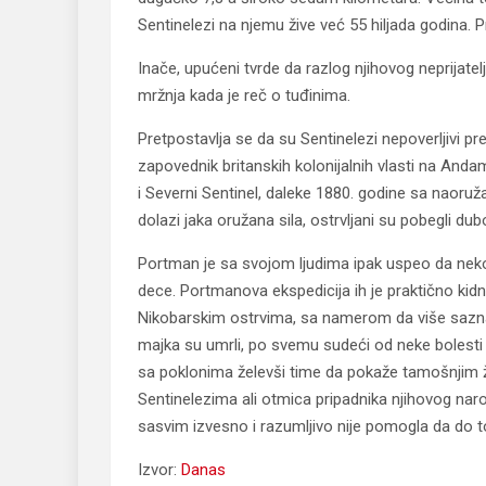
Sentinelezi na njemu žive već 55 hiljada godina. P
Inače, upućeni tvrde da razlog njihovog neprijatel
mržnja kada je reč o tuđinima.
Pretpostavlja se da su Sentinelezi nepoverljivi 
zapovednik britanskih kolonijalnih vlasti na And
i Severni Sentinel, daleke 1880. godine sa naoru
dolazi jaka oružana sila, ostrvljani su pobegli du
Portman je sa svojom ljudima ipak uspeo da nekol
dece. Portmanova ekspedicija ih je praktično kid
Nikobarskim ostrvima, sa namerom da više sazna
majka su umrli, po svemu sudeći od neke bolesti n
sa poklonima želevši time da pokaže tamošnjim ž
Sentinelezima ali otmica pripadnika njihovog naro
sasvim izvesno i razumljivo nije pomogla da do t
Izvor:
Danas