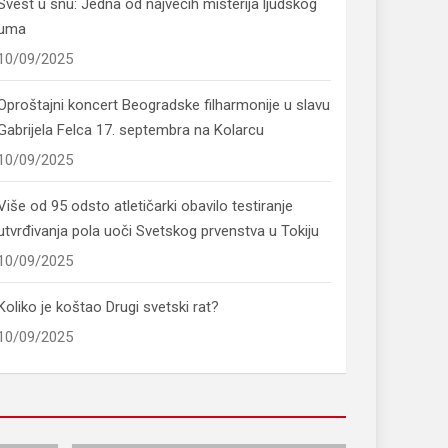
Svest u snu: Jedna od najvećih misterija ljudskog
uma
10/09/2025
Oproštajni koncert Beogradske filharmonije u slavu
Gabrijela Felca 17. septembra na Kolarcu
10/09/2025
Više od 95 odsto atletičarki obavilo testiranje
utvrđivanja pola uoči Svetskog prvenstva u Tokiju
10/09/2025
Koliko je koštao Drugi svetski rat?
10/09/2025