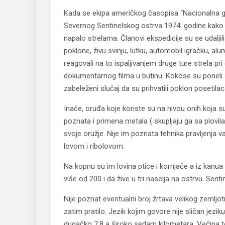
Kada se ekipa američkog časopisa “Nacionalna geo
Severnog Sentinelskog ostrva 1974. godine kako b
napalo strelama. Članovi ekspedicije su se udaljil
poklone, živu svinju, lutku, automobil igračku, a
reagovali na to ispaljivanjem druge ture strela pri
dokumentarnog filma u butinu. Kokose su poneli
zabeleženi slučaj da su prihvatili poklon posetilac
Inače, oruđa koje koriste su na nivou onih koja s
poznata i primena metala ( skupljaju ga sa plovila
svoje oružje. Nije im poznata tehnika pravljenja va
lovom i ribolovom.
Na kopnu su im lovina ptice i kornjače a iz kanua 
više od 200 i da žive u tri naselja na ostrvu. Senti
Nije poznat eventualni broj žrtava velikog zemljo
zatim pratilo. Jezik kojim govore nije sličan jezi
dugačko 7,8 a široko sedam kilometara. Večina te