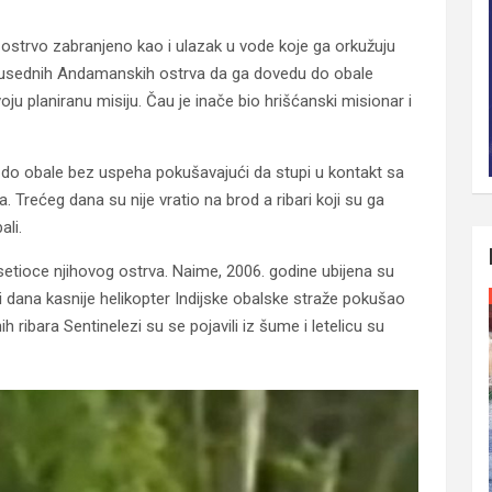
 ostrvo zabranjeno kao i ulazak u vode koje ga orkužuju
a susednih Andamanskih ostrva da ga dovedu do obale
ju planiranu misiju. Čau je inače bio hrišćanski misionar i
 obale bez uspeha pokušavajući da stupi u kontakt sa
. Trećeg dana su nije vratio na brod a ribari koji su ga
ali.
 posetioce njihovog ostrva. Naime, 2006. godine ubijena su
tri dana kasnije helikopter Indijske obalske straže pokušao
h ribara Sentinelezi su se pojavili iz šume i letelicu su