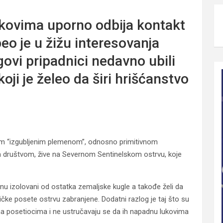
m
ekovima uporno odbija kontakt
o je u žižu interesovanja
govi pripadnici nedavno ubili
i je želeo da širi hrišćanstvo
ijim “izgubljenim plemenom”, odnosno primitivnom
 društvom, žive na Severnom Sentinelskom ostrvu, koje
anu izolovani od ostatka zemaljske kugle a takođe želi da
stičke posete ostrvu zabranjene. Dodatni razlog je taj što su
ma posetiocima i ne ustručavaju se da ih napadnu lukovima