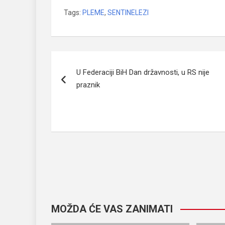
Tags:
PLEME
,
SENTINELEZI
Navigacija
U Federaciji BiH Dan državnosti, u RS nije
članaka
praznik
MOŽDA ĆE VAS ZANIMATI