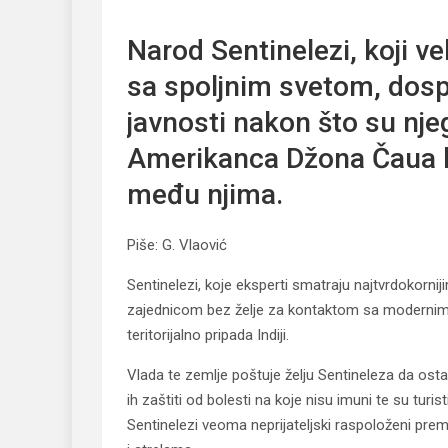
Sentinelezi: Pleme koje ne želi kontakt sa sveto
Narod Sentinelezi, koji v
sa spoljnim svetom, dospe
javnosti nakon što su nje
Amerikanca Džona Čaua koj
među njima.
Piše: G. Vlaović
Sentinelezi, koje eksperti smatraju najtvrdokorn
zajednicom bez želje za kontaktom sa modernim
teritorijalno pripada Indiji.
Vlada te zemlje poštuje želju Sentineleza da ost
ih zaštiti od bolesti na koje nisu imuni te su turi
Sentinelezi veoma neprijateljski raspoloženi pre