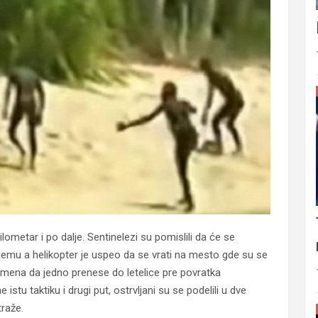
ometar i po dalje. Sentinelezi su pomislili da će se
jemu a helikopter je uspeo da se vrati na mesto gde su se
remena da jedno prenese do letelice pre povratka
istu taktiku i drugi put, ostrvljani su se podelili u dve
traže.