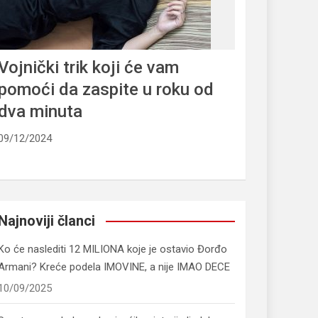
Vojnički trik koji će vam
pomoći da zaspite u roku od
dva minuta
09/12/2024
Najnoviji članci
Ko će naslediti 12 MILIONA koje je ostavio Đorđo
Armani? Kreće podela IMOVINE, a nije IMAO DECE
10/09/2025