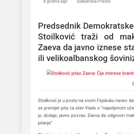
8 godina ago
Balkanska Pravila
Stoilković pitao Zaeva: Čije interese branite, Rep
Predsednik Demokratske p
Stoilković traži od m
Zaeva da javno iznese sta
ili velikoalbanskog šovin
S
Stoilković je u postu na svom Fejsbuku naveo da 
se premijer pita za stav Vlade o “najavljenom uč
je, dodaje, javno pozvao Zaeva da odgovori mak
pitanje”