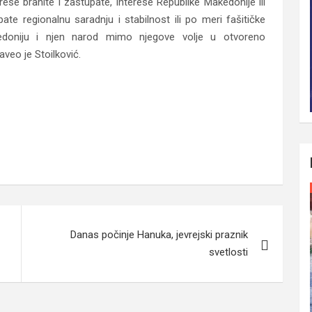
erese branite i zastupate, interese Republike Makedonije ili
ate regionalnu saradnju i stabilnost ili po meri fašitičke
edoniju i njen narod mimo njegove volje u otvoreno
aveo je Stoilković.
ranite, Republike Makedonije ili velikoalbanskog
Danas počinje Hanuka, jevrejski praznik
svetlosti