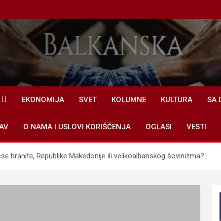
EKONOMIJA
SVET
KOLUMNE
KULTURA
SA 
AV
O NAMA I USLOVI KORIŠĆENJA
OGLASI
VESTI
rese branite, Republike Makedonije ili velikoalbanskog šovinizma?