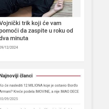
Vojnički trik koji će vam
pomoći da zaspite u roku od
dva minuta
09/12/2024
Najnoviji članci
Ko će naslediti 12 MILIONA koje je ostavio Đorđo
Armani? Kreće podela IMOVINE, a nije IMAO DECE
10/09/2025