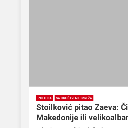
POLITIKA
SA DRUŠTVENIH MREŽA
Stoilković pitao Zaeva: Či
Makedonije ili velikoalb