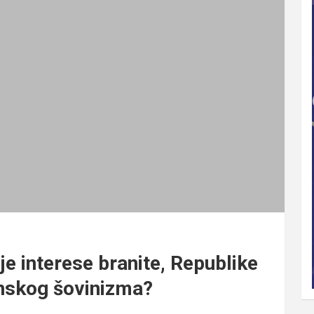
je interese branite, Republike
anskog šovinizma?