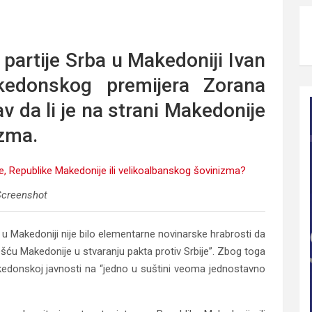
ublike Makedonije ili velikoalbanskog šovinizma?
artije Srba u Makedoniji Ivan
akedonskog premijera Zorana
v da li je na strani Makedonije
izma.
creenshot
u Makedoniji nije bilo elementarne novinarske hrabrosti da
ešću Makedonije u stvaranju pakta protiv Srbije”. Zbog toga
edonskoj javnosti na “jedno u suštini veoma jednostavno