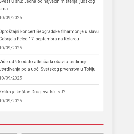
Svest u snu: Jedna od najvećih misterija ljudskog
uma
10/09/2025
Oproštajni koncert Beogradske filharmonije u slavu
Gabrijela Felca 17. septembra na Kolarcu
10/09/2025
Više od 95 odsto atletičarki obavilo testiranje
utvrđivanja pola uoči Svetskog prvenstva u Tokiju
10/09/2025
Koliko je koštao Drugi svetski rat?
10/09/2025