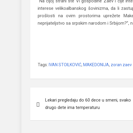
“Na čijoj strani ste Vi gospodine Zaev i čije int
interese velikoalbanskog šovinizma, da li zastup
prošlosti na ovim prostorima uprežete Mak
neprijateljstvo sa srpskim narodom i Srbijom?”, n
Stoilković pitao Zaeva: Čije interese b
šovinizma?
Tags:
IVAN STOILKOVIĆ
,
MAKEDONIJA
,
zoran zaev
Navigacija
Lekari pregledaju do 60 dece u smeni, svako
članaka
drugo dete ima temperaturu