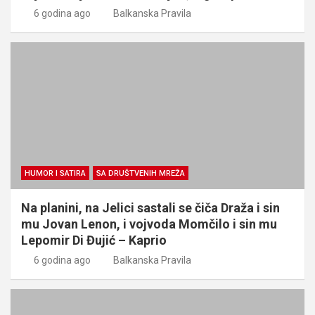
6 godina ago
Balkanska Pravila
HUMOR I SATIRA
SA DRUŠTVENIH MREŽA
Na planini, na Jelici sastali se čiča Draža i sin
mu Jovan Lenon, i vojvoda Momčilo i sin mu
Lepomir Di Đujić – Kaprio
6 godina ago
Balkanska Pravila