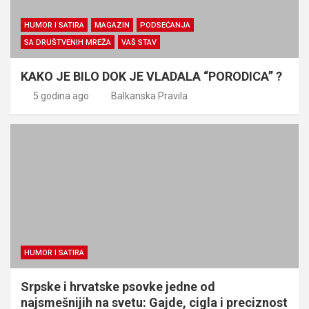
HUMOR I SATIRA
MAGAZIN
PODSEĆANJA
SA DRUŠTVENIH MREŽA
VAŠ STAV
KAKO JE BILO DOK JE VLADALA “PORODICA” ?
5 godina ago
Balkanska Pravila
HUMOR I SATIRA
Srpske i hrvatske psovke jedne od
najsmešnijih na svetu: Gajde, cigla i preciznost