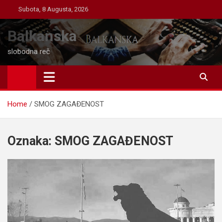
Skip
Subota, 8 Augusta, 2026
to
content
Balkanska
slobodna reč
Home
SMOG ZAGAĐENOST
Oznaka:
SMOG ZAGAĐENOST