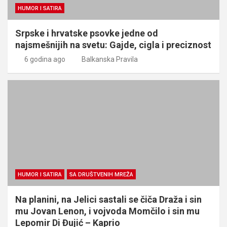
HUMOR I SATIRA
Srpske i hrvatske psovke jedne od
najsmešnijih na svetu: Gajde, cigla i preciznost
6 godina ago
Balkanska Pravila
HUMOR I SATIRA
SA DRUŠTVENIH MREŽA
Na planini, na Jelici sastali se čiča Draža i sin
mu Jovan Lenon, i vojvoda Momčilo i sin mu
Lepomir Di Đujić – Kaprio