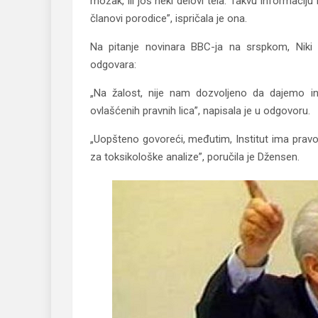
mozak, ili još neki delovi tela. Takvu informaciju
članovi porodice”, ispričala je ona.
Na pitanje novinara BBC-ja na srspkom, Niki 
odgovara:
„Na žalost, nije nam dozvoljeno da dajemo i
ovlašćenih pravnih lica”, napisala je u odgovoru.
„Uopšteno govoreći, međutim, Institut ima pravo 
za toksikološke analize”, poručila je Džensen.