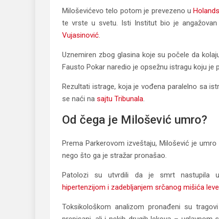
Miloševićevo telo potom je prevezeno u
Holandsk
te vrste u svetu. Isti Institut bio je angažova
Vujasinović
.
Uznemiren zbog glasina koje su počele da kolaju
Fausto Pokar naredio je opsežnu istragu koju je p
Rezultati istrage, koja je vođena paralelno sa is
se naći na
sajtu Tribunala
.
Od čega je Milošević umro?
Prema Parkerovom izveštaju, Milošević je umro i
nego što ga je stražar pronašao.
Patolozi su utvrdili da je smrt nastupila
hipertenzijom i zadebljanjem srčanog mišića le
Toksikološkom analizom pronađeni su tragovi p
prepisani, ali i nekih drugih lekova – uglavnom 