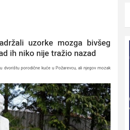
, mozak zadržan na u Hagu!? Više od 12 godina nerešena
zadržali uzorke mozga bivšeg
d ih niko nije tražio nazad
e u dvorištu porodične kuće u Požarevcu, ali njegov mozak