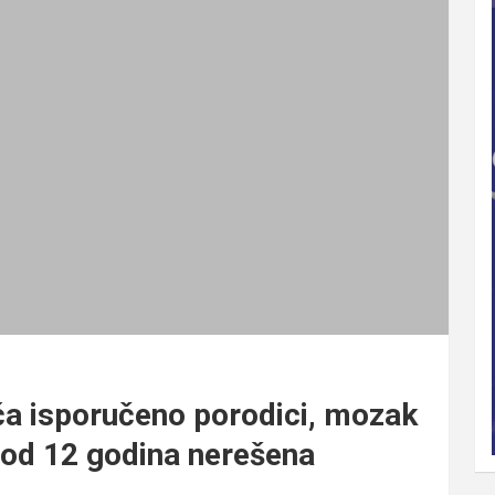
ća isporučeno porodici, mozak
 od 12 godina nerešena