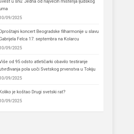
Svest u snu: Jedna od najvećih misterija ljudskog
uma
10/09/2025
Oproštajni koncert Beogradske filharmonije u slavu
Gabrijela Felca 17. septembra na Kolarcu
10/09/2025
Više od 95 odsto atletičarki obavilo testiranje
utvrđivanja pola uoči Svetskog prvenstva u Tokiju
10/09/2025
Koliko je koštao Drugi svetski rat?
10/09/2025