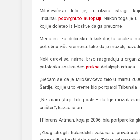
Miloševićevo telo je, u okviru istrage k
Tribunal,
podvrgnuto autopsiji
. Nakon toga je u
koji je doleteo iz Moskve da ga preuzme.
Međutim, za dubinsku toksikološku analizu mo
potrebno više vremena, tako da je mozak, navodno
Neki otrovi se, naime, brzo razgrađuju u organiz
patološka analiza deo
prakse
detaljnijih istraga.
„Sećam se da je Miloševićevo telo u martu 2006
Šartije, koji je u to vreme bio portparol Tribunala.
„Ne znam šta je bilo posle – da li je mozak vraćen 
uništen”, kazao je on.
I Florans Artman, koja je 2006. bila portparolka gl
„Zbog strogih holandskih zakona o privatnost