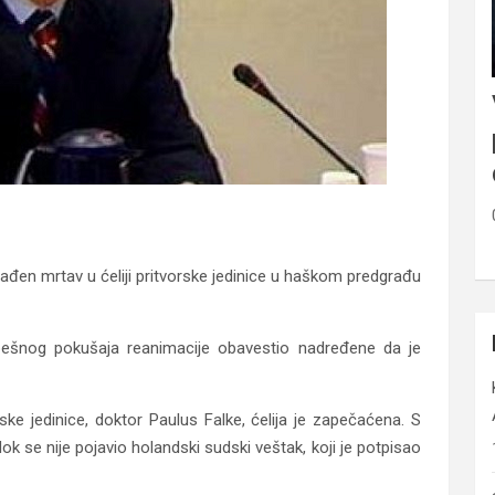
nađen mrtav u ćeliji pritvorske jedinice u haškom predgrađu
spešnog pokušaja reanimacije obavestio nadređene da je
rske jedinice, doktor Paulus Falke, ćelija je zapečaćena. S
dok se nije pojavio holandski sudski veštak, koji je potpisao