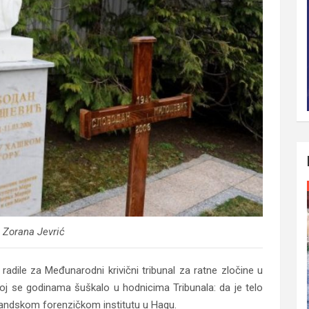
 Zorana Jevrić
adile za Međunarodni krivični tribunal za ratne zločine u
ojoj se godinama šuškalo u hodnicima Tribunala: da je telo
landskom forenzičkom institutu u Hagu.