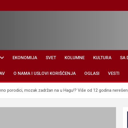
EKONOMIJA
SVET
KOLUMNE
KULTURA
SA 
AV
O NAMA I USLOVI KORIŠĆENJA
OGLASI
VESTI
eno porodici, mozak zadržan na u Hagu!? Više od 12 godina nerešena