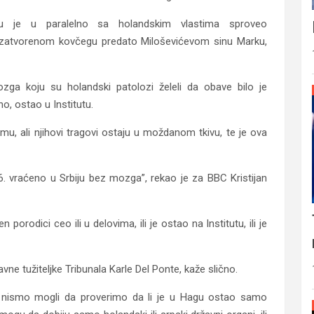
oju je u paralelno sa holandskim vlastima sproveo
 zatvorenom kovčegu predato Miloševićevom sinu Marku,
zga koju su holandski patolozi želeli da obave bilo je
, ostao u Institutu.
mu, ali njihovi tragovi ostaju u moždanom tkivu, te je ova
. vraćeno u Srbiju bez mozga”, rekao je za BBC Kristijan
porodici ceo ili u delovima, ili je ostao na Institutu, ili je
avne tužiteljke Tribunala Karle Del Ponte, kaže slično.
i nismo mogli da proverimo da li je u Hagu ostao samo