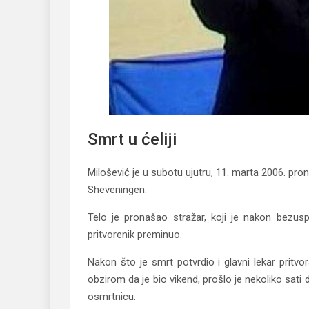
Smrt u ćeliji
Milošević je u subotu ujutru, 11. marta 2006. pro
Sheveningen.
Telo je pronašao stražar, koji je nakon bezu
pritvorenik preminuo.
Nakon što je smrt potvrdio i glavni lekar pritvo
obzirom da je bio vikend, prošlo je nekoliko sati 
osmrtnicu.