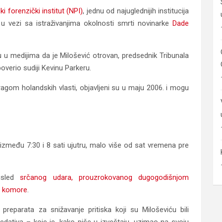
i forenzički institut (NPI)
, jednu od najuglednijih institucija
n u vezi sa istraživanjima okolnosti smrti novinarke
Dade
 u medijima da je Milošević otrovan, predsednik Tribunala
overio sudiji Kevinu Parkeru.
tragom holandskih vlasti, objavljeni su u maju 2006. i mogu
zmeđu 7:30 i 8 sati ujutru, malo više od sat vremena pre
 usled
srčanog udara, prouzrokovanog dugogodišnjom
ve komore
.
reparata za snižavanje pritiska koji su Miloševiću bili
sedativa – koje je, kako piše u izveštaju, uzimao na svoju