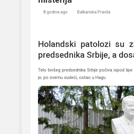
8 godina ago
Balkanska Pravila
Telo Slobodana Miloševića isporučeno porodici
misterija
Holandski patolozi su 
predsednika Srbije, a dosa
Telo bivšeg predsednika Srbije počiva ispod lip
je, po svemu sudeći, ostao u Hagu.