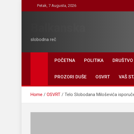
Skip
Petak, 7 Augusta, 2026
to
content
Balkanska
slobodna reč
POČETNA
POLITIKA
DRUŠTVO
PROZORI DUŠE
OSVRT
VAŠ ST
Home
OSVRT
Telo Slobodana Miloševića isporuč