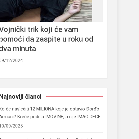
Vojnički trik koji će vam
pomoći da zaspite u roku od
dva minuta
09/12/2024
Najnoviji članci
Ko će naslediti 12 MILIONA koje je ostavio Đorđo
Armani? Kreće podela IMOVINE, a nije IMAO DECE
10/09/2025