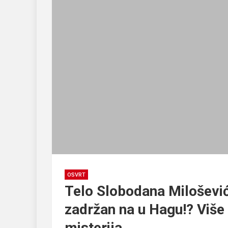
OSVRT
Telo Slobodana Miloševi
zadržan na u Hagu!? Više
misterija