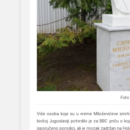
Foto:
Više osoba koje su u vreme Miloševićeve smrti r
bivšoj Jugoslaviji potvrdilo je za BBC priču o k
isporučeno porodici, ali je mozak zadržan na Ho