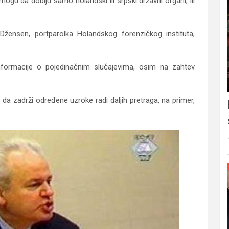
 mogu da dobiju samo holandski ili srpski državni organi, ili
Džensen, portparolka Holandskog forenzičkog instituta,
nformacije o pojedinačnim slučajevima, osim na zahtev
da zadrži određene uzroke radi daljih pretraga, na primer,