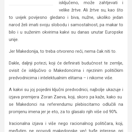
isključeno, može zahtjevati i
velike žrtve. Ali žrtve su, kao što
to uvijek povijesno gledano i biva, nužne, ukoliko jedan
narod želi imati svoju slobodu i samostalnost, pa makar to
bilo i u suženim okvirima kakvi su danas unutar Europske
unije.
Jer Makedonija, to treba otvoreno reći, nema čak niti to.
Dakle, daljnji potezi, koji će definirati budućnost te zemlje,
ovisit će isključivo o Makedoncima i njezinim političkim
predvodnicima i intelektualnim elitama – i nikome više.
A kakvi su joj pojedini ključni predvodnici, najbolje ukazuje i
izjava premijera Zoran Zaeva, koji, skoro pa kaže, kako su
se Makedonci na referendumu plebiscitarno odlučili na
promjenu imena jer je eto, za to glasalo njih više od 90%.
Iracionalna izjava i više nego racionalnog političara, koji,
međutim, ne provodi makedonske već tuđe interese, pri