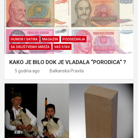
HUMOR I SATIRA
MAGAZIN
PODSEĆANJA
SA DRUŠTVENIH MREŽA
VAŠ STAV
KAKO JE BILO DOK JE VLADALA “PORODICA” ?
5 godina ago
Balkanska Pravila