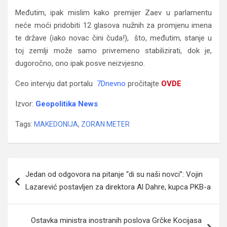
Međutim, ipak mislim kako premijer Zaev u parlamentu
neće moći pridobiti 12 glasova nužnih za promjenu imena
te države (iako novac čini čuda!), što, međutim, stanje u
toj zemlji može samo privremeno stabilizirati, dok je,
dugoročno, ono ipak posve neizvjesno.
Ceo intervju dat portalu
7Dnevno
pročitajte
OVDE
Izvor:
Geopolitika News
Tags:
MAKEDONIJA
,
ZORAN METER
Navigacija
Jedan od odgovora na pitanje “di su naši novci”: Vojin
članaka
Lazarević postavljen za direktora Al Dahre, kupca PKB-a
Ostavka ministra inostranih poslova Grčke Kocijasa