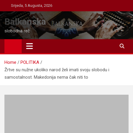
Skip
Srijeda, 5 Augusta, 2026
to
content
Balkanska
slobodna reč
Home
POLITIKA
Žrtve su nužne ukoliko narod želi imati svoju slobodu i
samostalnost. Makedonija nema čak niti to