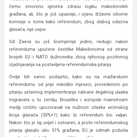
čemu otvoreno ignorira zdravu logiku makedonskih
građana, ali, što je još opasnije, i izjavu državne izborne
komisije o tome kako referendum, zbog slabog odaziva
glasača, nije uspio.
Od Zaeva su još licemjernije jedino, nedugo nakon
referenduma upućene čestitke Makedoncima od strane
brojnih EU i NATO dužnosnika zbog njihovog pozitivnog
izjašnjavanja na postavljena referendumska pitanja.
Ovdje bih samo podsjetio, kako su na mađarskom
referendumu od prije nekoliko mjeseci, provedenom po
pitanju ustavnog implementiranja zabrane ilegalnog ulaska
migranata u tu zemlju, Bruxelles i europski mainstream
mediji izričito upozoravali na nužnost izlaska većinskog
broja glasača (50%+1) kako bi referendum bio valjan.
Nakon što je taj uvijet i ostvaren, a protiv referendumskog
pitanja glasalo oko 51% građana, EU je odmah požurila