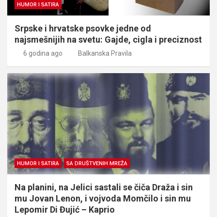
HUMOR I SATIRA
Srpske i hrvatske psovke jedne od
najsmešnijih na svetu: Gajde, cigla i preciznost
6 godina ago
Balkanska Pravila
HUMOR I SATIRA
SA DRUŠTVENIH MREŽA
Na planini, na Jelici sastali se čiča Draža i sin
mu Jovan Lenon, i vojvoda Momčilo i sin mu
Lepomir Di Đujić – Kaprio