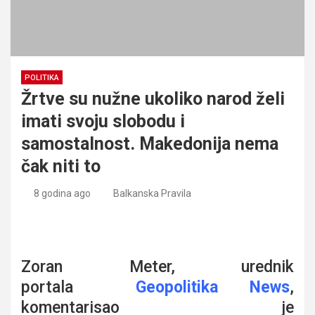
POLITIKA
Žrtve su nužne ukoliko narod želi
imati svoju slobodu i
samostalnost. Makedonija nema
čak niti to
8 godina ago
Balkanska Pravila
Žrtve su nužne ukoliko narod želi imati svoju slobodu i
samostalnost. Makedonija nema čak niti to
Zoran Meter, urednik
portala
Geopolitika News
,
komentarisao je