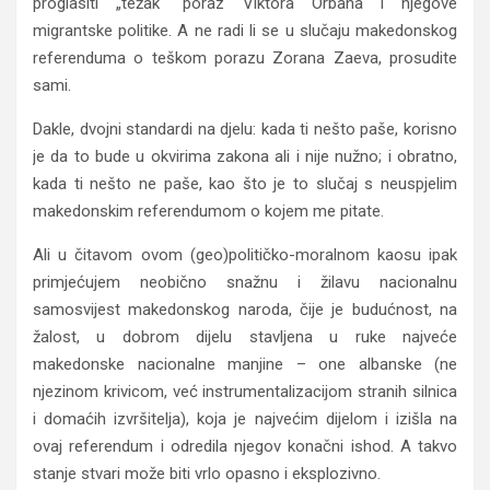
proglasiti „težak“ poraz Viktora Orbana i njegove
migrantske politike. A ne radi li se u slučaju makedonskog
referenduma o teškom porazu Zorana Zaeva, prosudite
sami.
Dakle, dvojni standardi na djelu: kada ti nešto paše, korisno
je da to bude u okvirima zakona ali i nije nužno; i obratno,
kada ti nešto ne paše, kao što je to slučaj s neuspjelim
makedonskim referendumom o kojem me pitate.
Ali u čitavom ovom (geo)političko-moralnom kaosu ipak
primjećujem neobično snažnu i žilavu nacionalnu
samosvijest makedonskog naroda, čije je budućnost, na
žalost, u dobrom dijelu stavljena u ruke najveće
makedonske nacionalne manjine – one albanske (ne
njezinom krivicom, već instrumentalizacijom stranih silnica
i domaćih izvršitelja), koja je najvećim dijelom i izišla na
ovaj referendum i odredila njegov konačni ishod. A takvo
stanje stvari može biti vrlo opasno i eksplozivno.