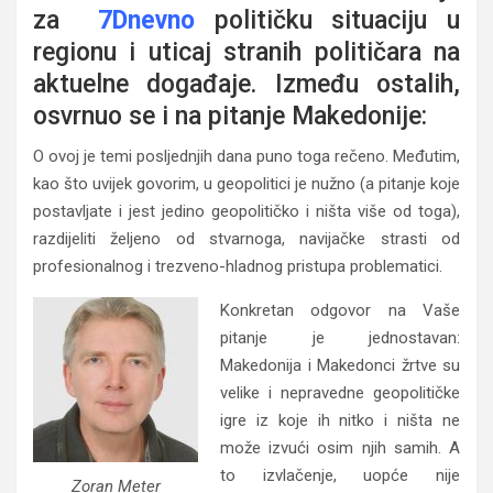
za
7Dnevno
političku situaciju u
regionu i uticaj stranih političara na
aktuelne događaje. Između ostalih,
osvrnuo se i na pitanje Makedonije:
O ovoj je temi posljednjih dana puno toga rečeno. Međutim,
kao što uvijek govorim, u geopolitici je nužno (a pitanje koje
postavljate i jest jedino geopolitičko i ništa više od toga),
razdijeliti željeno od stvarnoga, navijačke strasti od
profesionalnog i trezveno-hladnog pristupa problematici.
Konkretan odgovor na Vaše
pitanje je jednostavan:
Makedonija i Makedonci žrtve su
velike i nepravedne geopolitičke
igre iz koje ih nitko i ništa ne
može izvući osim njih samih. A
to izvlačenje, uopće nije
Zoran Meter