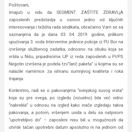
Poštovani,
Imajući u vidu da SEGMENT ZAŠTITE ZDRAVLjA
zaposlenih predstavlja u osnovi jedno od ključnih
interesovanja i težišta rada sindikata, obraćamo Vam se sa
saznanjima da je dana 03. 04. 2019. godine, prilikom
upućivanja 3. voda Interventne jedinice policije iz PU Bor na
izvršenje službenog zadatka, odnosno na obuku koja se
vršila u Nišu, pripadnicima IJP iz reda zaposlenih u PI/PS
Negotin izvršena je podela tzv.”lanč paketa” u kojima su se
nalazile namirnice za ishranu sumnjivog kvaliteta i roka
trajanja.
Konkretno, radi se o pakovanjima “svinjskog suvog vrata”
koja su pre svega, po izgledu (vizuelno) bila već vidno
“nabrekla” u odnosu na izgled kako inače izgledaju takva
pakovanja, a potom, vršenjem uvida u delu sa natpisom
“upotrebljivo do” – zaposleni nisu bili u mogućnosti da
utvrde tačan upotrebni datum apsolutno ni na jednom od