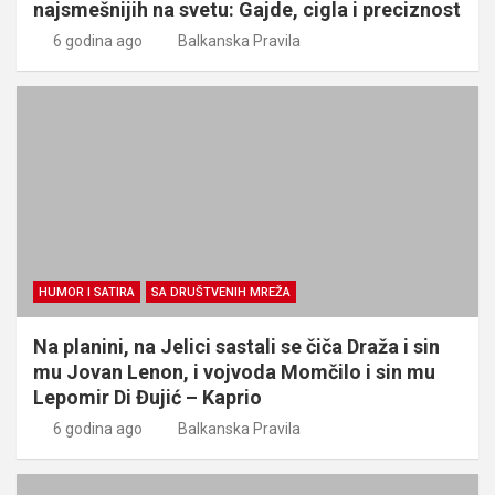
najsmešnijih na svetu: Gajde, cigla i preciznost
6 godina ago
Balkanska Pravila
HUMOR I SATIRA
SA DRUŠTVENIH MREŽA
Na planini, na Jelici sastali se čiča Draža i sin
mu Jovan Lenon, i vojvoda Momčilo i sin mu
Lepomir Di Đujić – Kaprio
6 godina ago
Balkanska Pravila