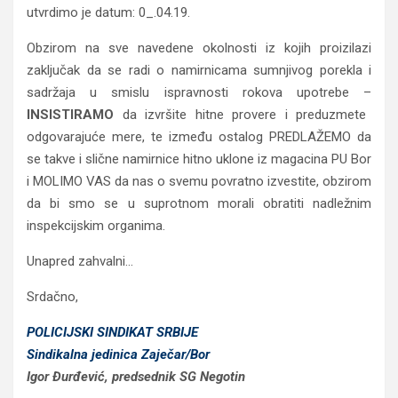
utvrdimo je datum: 0_.04.19.
Obzirom na sve navedene okolnosti iz kojih proizilazi
zaključak da se radi o namirnicama sumnjivog porekla i
sadržaja u smislu ispravnosti rokova upotrebe –
INSISTIRAMO
da izvršite hitne provere i preduzmete
odgovarajuće mere, te između ostalog PREDLAŽEMO da
se takve i slične namirnice hitno uklone iz magacina PU Bor
i MOLIMO VAS da nas o svemu povratno izvestite, obzirom
da bi smo se u suprotnom morali obratiti nadležnim
inspekcijskim organima.
Unapred zahvalni…
Srdačno,
POLICIJSKI SINDIKAT SRBIJE
Sindikalna jedinica Zaječar/Bor
Igor Đurđević, predsednik SG Negotin