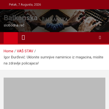
Skip
Petak, 7 Augusta, 2026
to
content
Balkanska
slobodna reč
Home
VAŠ STAV
Igor Đurđević: Uklonite sumnjive namirnice iz magacina, mislite
na zdravlje policajaca!