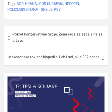
Tags:
BOR
,
HRANA
,
IGOR ĐURĐEVIĆ
,
NEGOTIN
,
POLICIJSKI SINDIKAT SRBIJE
,
PSS
Navigacija
Pokret konzervativne Srbije: Žena rađa za sebe a ne za
članaka
državu
Makedonska rok enciklopedija: Leb i sol, plus 332 benda