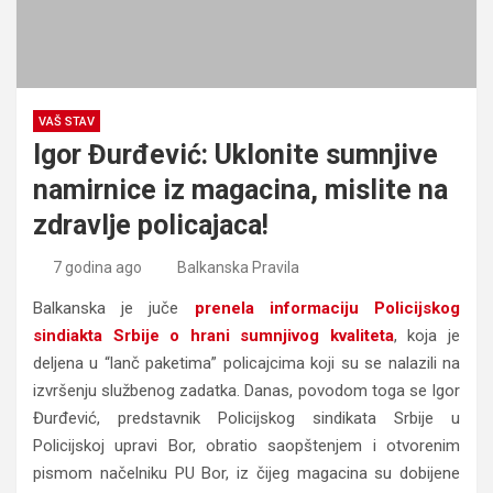
VAŠ STAV
Igor Đurđević: Uklonite sumnjive
namirnice iz magacina, mislite na
zdravlje policajaca!
7 godina ago
Balkanska Pravila
Balkanska je juče
prenela informaciju Policijskog
sindiakta Srbije o hrani sumnjivog kvaliteta
, koja je
deljena u “lanč paketima” policajcima koji su se nalazili na
izvršenju službenog zadatka. Danas, povodom toga se Igor
Đurđević, predstavnik Policijskog sindikata Srbije u
Policijskoj upravi Bor, obratio saopštenjem i otvorenim
pismom načelniku PU Bor, iz čijeg magacina su dobijene