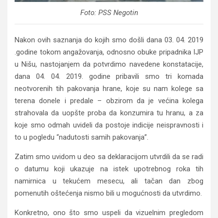
Foto: PSS Negotin
Nakon ovih saznanja do kojih smo došli dana 03. 04. 2019
.godine tokom angažovanja, odnosno obuke pripadnika IJP
u Nišu, nastojanjem da potvrdimo navedene konstatacije,
dana 04. 04. 2019. godine pribavili smo tri komada
neotvorenih tih pakovanja hrane, koje su nam kolege sa
terena donele i predale – obzirom da je većina kolega
strahovala da uopšte proba da konzumira tu hranu, a za
koje smo odmah uvideli da postoje indicije neispravnosti i
to u pogledu “nadutosti samih pakovanja”.
Zatim smo uvidom u deo sa deklaracijom utvrdili da se radi
o datumu koji ukazuje na istek upotrebnog roka tih
namirnica u tekućem mesecu, ali tačan dan zbog
pomenutih oštećenja nismo bili u mogućnosti da utvrdimo.
Konkretno, ono što smo uspeli da vizuelnim pregledom