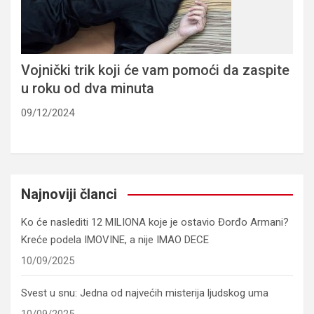
Vojnički trik koji će vam pomoći da zaspite
u roku od dva minuta
09/12/2024
Najnoviji članci
Ko će naslediti 12 MILIONA koje je ostavio Đorđo Armani?
Kreće podela IMOVINE, a nije IMAO DECE
10/09/2025
Svest u snu: Jedna od najvećih misterija ljudskog uma
10/09/2025