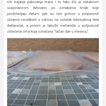
rok trajanja pakovanja hrane i to tako što je nekakvom
suspstancom delovano po oznakama brojki koje
predstavljaju datum, gde su iste gotovo u potpunosti
učinjene nevidljivim u odnosu na ostatak tekstualnog dela
deklaracije, a potom je takođe mehanički u potpunosti
oštećena cifra koja označava “tačan dan u mesecu”.