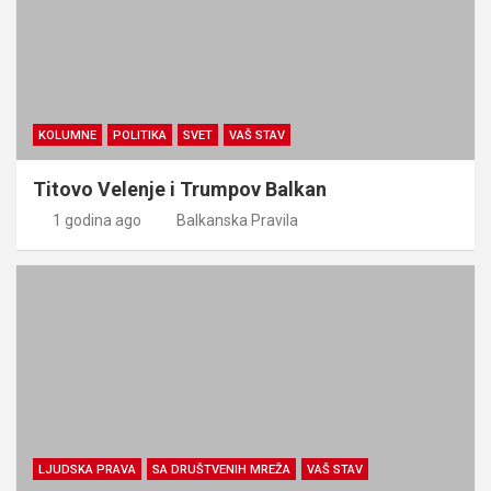
KOLUMNE
POLITIKA
SVET
VAŠ STAV
Titovo Velenje i Trumpov Balkan
1 godina ago
Balkanska Pravila
LJUDSKA PRAVA
SA DRUŠTVENIH MREŽA
VAŠ STAV