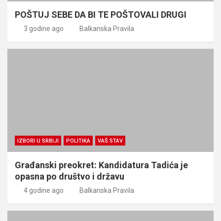
POŠTUJ SEBE DA BI TE POŠTOVALI DRUGI
3 godine ago
Balkanska Pravila
IZBORI U SRBIJI
POLITIKA
VAŠ STAV
Građanski preokret: Kandidatura Tadića je
opasna po društvo i državu
4 godine ago
Balkanska Pravila