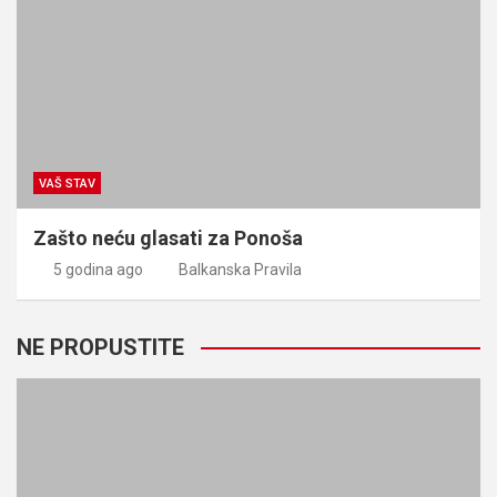
VAŠ STAV
Zašto neću glasati za Ponoša
5 godina ago
Balkanska Pravila
NE PROPUSTITE