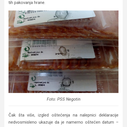
tih pakovanja hrane.
Foto: PSS Negotin
Čak šta više, izgled oštećenja na nalepnici deklaracije
nedvosmisleno ukazuje da je namerno oštećen datum –