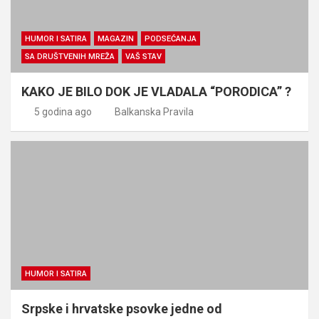
HUMOR I SATIRA
MAGAZIN
PODSEĆANJA
SA DRUŠTVENIH MREŽA
VAŠ STAV
KAKO JE BILO DOK JE VLADALA “PORODICA” ?
5 godina ago
Balkanska Pravila
HUMOR I SATIRA
Srpske i hrvatske psovke jedne od