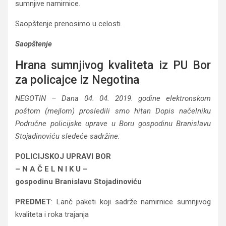
sumnjive namirnice.
Saopštenje prenosimo u celosti.
Saopštenje
Hrana sumnjivog kvaliteta iz PU Bor
za policajce iz Negotina
NEGOTIN – Dana 04. 04. 2019. godine elektronskom
poštom (mejlom) prosledili smo hitan Dopis načelniku
Područne policijske uprave u Boru gospodinu Branislavu
Stojadinoviću sledeće sadržine:
POLICIJSKOJ UPRAVI BOR
– N A Č E L N I K U –
gospodinu Branislavu Stojadinoviću
PREDMET
: Lanč paketi koji sadrže namirnice sumnjivog
kvaliteta i roka trajanja