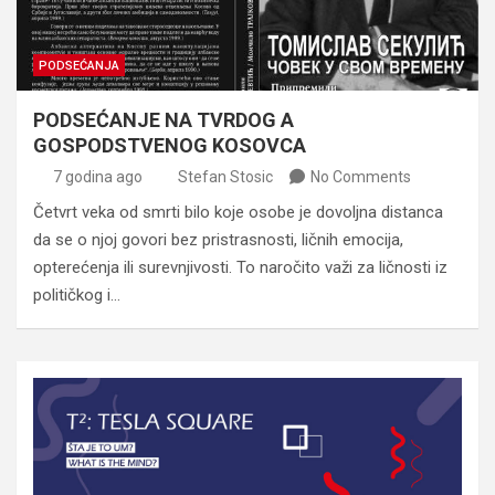
PODSEĆANJA
PODSEĆANJE NA TVRDOG A
GOSPODSTVENOG KOSOVCA
7 godina ago
Stefan Stosic
No Comments
Četvrt veka od smrti bilo koje osobe je dovoljna distanca
da se o njoj govori bez pristrasnosti, ličnih emocija,
opterećenja ili surevnjivosti. To naročito važi za ličnosti iz
političkog i…