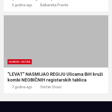
6 godina ago
Balkanska Pravila
HUMOR I SATIRA
“LEVAT” NASMIJAO REGIJU Ulicama BiH kruži
kombi NEOBIČNIH registarskih tablica
7 godina ago
Stefan Stosic