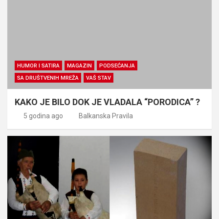
HUMOR I SATIRA
MAGAZIN
PODSEĆANJA
SA DRUŠTVENIH MREŽA
VAŠ STAV
KAKO JE BILO DOK JE VLADALA “PORODICA” ?
5 godina ago
Balkanska Pravila