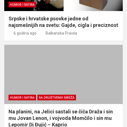
HUMOR I SATIRA
Srpske i hrvatske psovke jedne od
najsmešnijih na svetu: Gajde, cigla i preciznost
6 godina ago
Balkanska Pravila
HUMOR I SATIRA
SA DRUŠTVENIH MREŽA
Na planini, na Jelici sastali se čiča Draža i sin
mu Jovan Lenon, i vojvoda Momčilo i sin mu
Lepomir Di Đujić – Kaprio