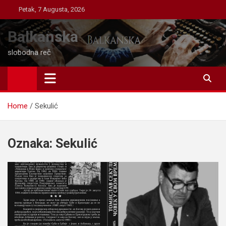
Skip
Petak, 7 Augusta, 2026
to
content
Balkanska
slobodna reč
Home
Sekulić
Oznaka:
Sekulić