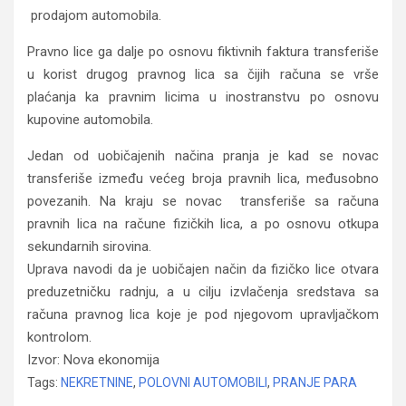
prodajom automobila.
Pravno lice ga dalje po osnovu fiktivnih faktura transferiše
u korist drugog pravnog lica sa čijih računa se vrše
plaćanja ka pravnim licima u inostranstvu po osnovu
kupovine automobila.
Jedan od uobičajenih načina pranja je kad se novac
transferiše između većeg broja pravnih lica, međusobno
povezanih. Na kraju se novac transferiše sa računa
pravnih lica na račune fizičkih lica, a po osnovu otkupa
sekundarnih sirovina.
Uprava navodi da je uobičajen način da fizičko lice otvara
preduzetničku radnju, a u cilju izvlačenja sredstava sa
računa pravnog lica koje je pod njegovom upravljačkom
kontrolom.
Izvor: Nova ekonomija
Tags:
NEKRETNINE
,
POLOVNI AUTOMOBILI
,
PRANJE PARA