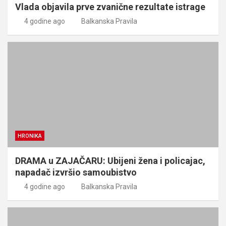
Vlada objavila prve zvanične rezultate istrage
4 godine ago
Balkanska Pravila
HRONIKA
DRAMA u ZAJAČARU: Ubijeni žena i policajac,
napadač izvršio samoubistvo
4 godine ago
Balkanska Pravila