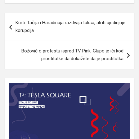
Navigacija
Kurti: Tačija i Haradinaja razdvaja taksa, ali ih ujedinjuje
članaka
korupcija
Božović o protestu ispred TV Pink: Glupo je ići kod
prostitutke da dokažete da je prostitutka