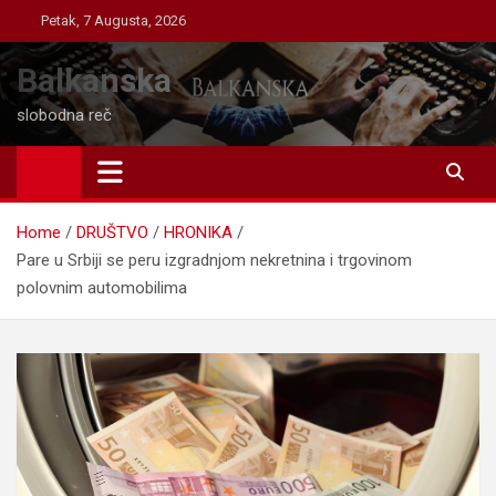
Skip
Petak, 7 Augusta, 2026
to
content
Balkanska
slobodna reč
Home
DRUŠTVO
HRONIKA
Pare u Srbiji se peru izgradnjom nekretnina i trgovinom
polovnim automobilima