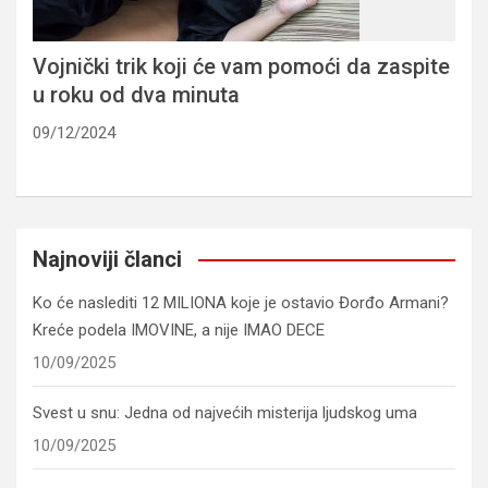
Vojnički trik koji će vam pomoći da zaspite
u roku od dva minuta
09/12/2024
Najnoviji članci
Ko će naslediti 12 MILIONA koje je ostavio Đorđo Armani?
Kreće podela IMOVINE, a nije IMAO DECE
10/09/2025
Svest u snu: Jedna od najvećih misterija ljudskog uma
10/09/2025