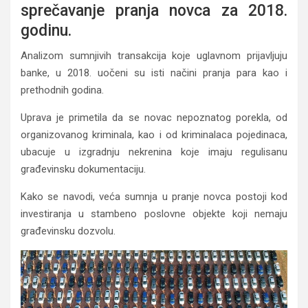
sprečavanje pranja novca za 2018.
godinu.
Analizom sumnjivih transakcija koje uglavnom prijavljuju
banke, u 2018. uočeni su isti načini pranja para kao i
prethodnih godina.
Uprava je primetila da se novac nepoznatog porekla, od
organizovanog kriminala, kao i od kriminalaca pojedinaca,
ubacuje u izgradnju nekrenina koje imaju regulisanu
građevinsku dokumentaciju.
Kako se navodi, veća sumnja u pranje novca postoji kod
investiranja u stambeno poslovne objekte koji nemaju
građevinsku dozvolu.