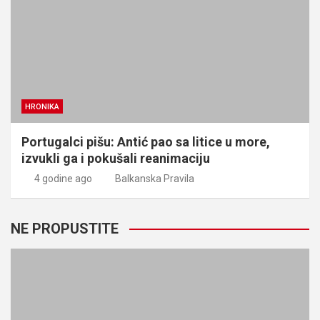
HRONIKA
Portugalci pišu: Antić pao sa litice u more,
izvukli ga i pokušali reanimaciju
4 godine ago
Balkanska Pravila
NE PROPUSTITE