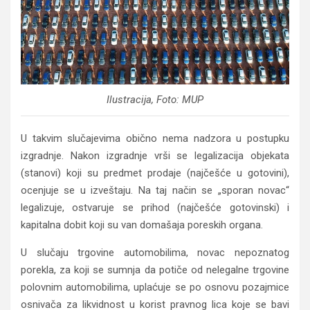
Ilustracija, Foto: MUP
U takvim slučajevima obično nema nadzora u postupku
izgradnje. Nakon izgradnje vrši se legalizacija objekata
(stanovi) koji su predmet prodaje (najčešće u gotovini),
ocenjuje se u izveštaju. Na taj način se „sporan novac“
legalizuje, ostvaruje se prihod (najčešće gotovinski) i
kapitalna dobit koji su van domašaja poreskih organa.
U slučaju trgovine automobilima, novac nepoznatog
porekla, za koji se sumnja da potiče od nelegalne trgovine
polovnim automobilima, uplaćuje se po osnovu pozajmice
osnivača za likvidnost u korist pravnog lica koje se bavi