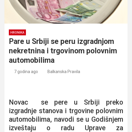
HRONIKA
Pare u Srbiji se peru izgradnjom
nekretnina i trgovinom polovnim
automobilima
7 godina ago
Balkanska Pravila
Pare u Srbiji se peru izgradnjom nekretnina i trgovinom
polovnim automobilima
Novac se pere u Srbiji preko
izgradnje stanova i trgovine polovnim
automobilima, navodi se u Godišnjem
izveštaju o radu Uprave za