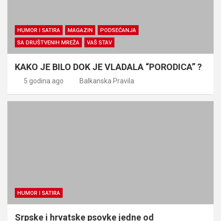
HUMOR I SATIRA
MAGAZIN
PODSEĆANJA
SA DRUŠTVENIH MREŽA
VAŠ STAV
KAKO JE BILO DOK JE VLADALA “PORODICA” ?
5 godina ago
Balkanska Pravila
HUMOR I SATIRA
Srpske i hrvatske psovke jedne od