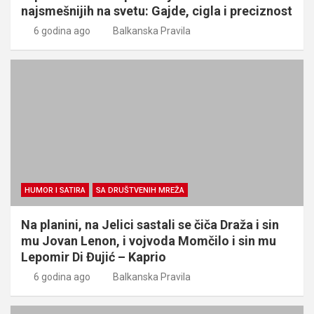
najsmešnijih na svetu: Gajde, cigla i preciznost
6 godina ago
Balkanska Pravila
HUMOR I SATIRA
SA DRUŠTVENIH MREŽA
Na planini, na Jelici sastali se čiča Draža i sin
mu Jovan Lenon, i vojvoda Momčilo i sin mu
Lepomir Di Đujić – Kaprio
6 godina ago
Balkanska Pravila