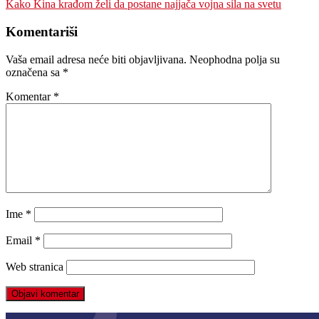
članaka
Kako Kina krađom želi da postane najjača vojna sila na svetu
Komentariši
Vaša email adresa neće biti objavljivana.
Neophodna polja su
označena sa
*
Komentar
*
Ime
*
Email
*
Web stranica