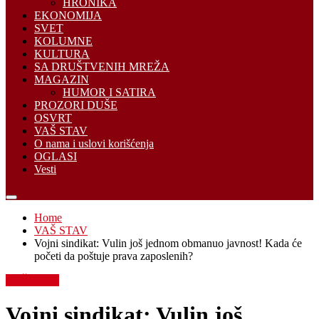
HRONIKA
EKONOMIJA
SVET
KOLUMNE
KULTURA
SA DRUŠTVENIH MREŽA
MAGAZIN
HUMOR I SATIRA
PROZORI DUŠE
OSVRT
VAŠ STAV
O nama i uslovi korišćenja
OGLASI
Vesti
Home
VAŠ STAV
Vojni sindikat: Vulin još jednom obmanuo javnost! Kada će
početi da poštuje prava zaposlenih?
VAŠ STAV
Vojni sindikat: Vulin još