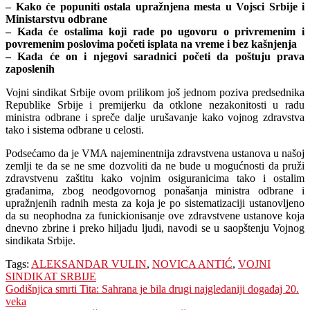
– Kako će popuniti ostala upražnjena mesta u Vojsci Srbije i
Ministarstvu odbrane
– Kada će ostalima koji rade po ugovoru o privremenim i
povremenim poslovima početi isplata na vreme i bez kašnjenja
– Kada će on i njegovi saradnici početi da poštuju prava
zaposlenih
Vojni sindikat Srbije ovom prilikom još jednom poziva predsednika
Republike Srbije i premijerku da otklone nezakonitosti u radu
ministra odbrane i spreče dalje urušavanje kako vojnog zdravstva
tako i sistema odbrane u celosti.
Podsećamo da je VMA najeminentnija zdravstvena ustanova u našoj
zemlji te da se ne sme dozvoliti da ne bude u mogućnosti da pruži
zdravstvenu zaštitu kako vojnim osiguranicima tako i ostalim
građanima, zbog neodgovornog ponašanja ministra odbrane i
upražnjenih radnih mesta za koja je po sistematizaciji ustanovljeno
da su neophodna za funickionisanje ove zdravstvene ustanove koja
dnevno zbrine i preko hiljadu ljudi, navodi se u saopštenju Vojnog
sindikata Srbije.
Tags:
ALEKSANDAR VULIN
,
NOVICA ANTIĆ
,
VOJNI
SINDIKAT SRBIJE
Navigacija
Godišnjica smrti Tita: Sahrana je bila drugi najgledaniji događaj 20.
veka