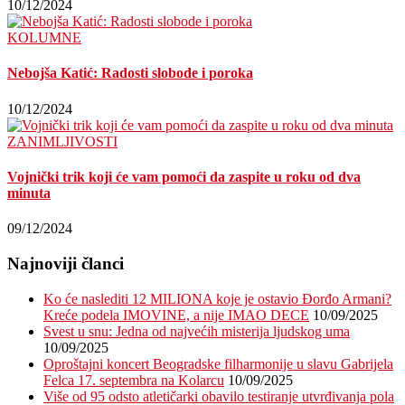
10/12/2024
KOLUMNE
Nebojša Katić: Radosti slobode i poroka
10/12/2024
ZANIMLJIVOSTI
Vojnički trik koji će vam pomoći da zaspite u roku od dva
minuta
09/12/2024
Najnoviji članci
Ko će naslediti 12 MILIONA koje je ostavio Đorđo Armani?
Kreće podela IMOVINE, a nije IMAO DECE
10/09/2025
Svest u snu: Jedna od najvećih misterija ljudskog uma
10/09/2025
Oproštajni koncert Beogradske filharmonije u slavu Gabrijela
Felca 17. septembra na Kolarcu
10/09/2025
Više od 95 odsto atletičarki obavilo testiranje utvrđivanja pola