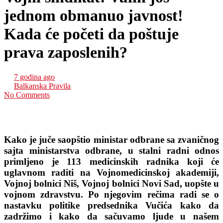
jednom obmanuo javnost!
Kada će početi da poštuje
prava zaposlenih?
7 godina ago
Balkanska Pravila
No Comments
Vojni sindikat: Vulin još jednom obmanuo javnost! Kada će početi
da poštuje prava zaposlenih?
Kako je juče saopštio ministar odbrane sa zvaničnog
sajta ministarstva odbrane, u stalni radni odnos
primljeno je 113 medicinskih radnika koji će
uglavnom raditi na Vojnomedicinskoj akademiji,
Vojnoj bolnici Niš, Vojnoj bolnici Novi Sad, uopšte u
vojnom zdravstvu. Po njegovim rečima radi se o
nastavku politike predsednika Vučića kako da
zadržimo i kako da sačuvamo ljude u našem