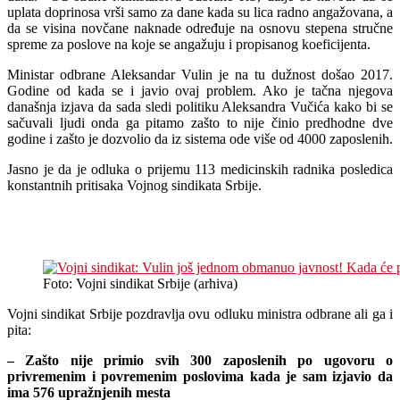
uplata doprinosa vrši samo za dane kada su lica radno angažovana, a
da se visina novčane naknade određuje na osnovu stepena stručne
spreme za poslove na koje se angažuju i propisanog koeficijenta.
Ministar odbrane Aleksandar Vulin je na tu dužnost došao 2017.
Godine od kada se i javio ovaj problem. Ako je tačna njegova
današnja izjava da sada sledi politiku Aleksandra Vučića kako bi se
sačuvali ljudi onda ga pitamo zašto to nije činio predhodne dve
godine i zašto je dozvolio da iz sistema ode više od 4000 zaposlenih.
Jasno je da je odluka o prijemu 113 medicinskih radnika posledica
konstantnih pritisaka Vojnog sindikata Srbije.
Vojni sindikat: Vulin još jednom obmanuo javnost! Kada će početi da poštuje prava
zaposlenih?
Foto: Vojni sindikat Srbije (arhiva)
Vojni sindikat Srbije pozdravlja ovu odluku ministra odbrane ali ga i
pita:
– Zašto nije primio svih 300 zaposlenih po ugovoru o
privremenim i povremenim poslovima kada je sam izjavio da
ima 576 upražnjenih mesta