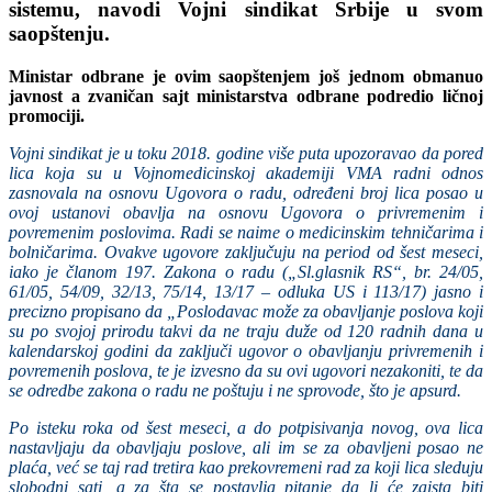
sistemu, navodi Vojni sindikat Srbije u svom
saopštenju.
Ministar odbrane je ovim saopštenjem još jednom obmanuo
javnost a zvaničan sajt ministarstva odbrane podredio ličnoj
promociji.
Vojni sindikat je u toku 2018. godine više puta upozoravao da pored
lica koja su u Vojnomedicinskoj akademiji VMA radni odnos
zasnovala na osnovu Ugovora o radu, određeni broj lica posao u
ovoj ustanovi obavlja na osnovu Ugovora o privremenim i
povremenim poslovima. Radi se naime o medicinskim tehničarima i
bolničarima. Ovakve ugovore zaključuju na period od šest meseci,
iako je članom 197. Zakona o radu („Sl.glasnik RS“, br. 24/05,
61/05, 54/09, 32/13, 75/14, 13/17 – odluka US i 113/17) jasno i
precizno propisano da „Poslodavac može za obavljanje poslova koji
su po svojoj prirodu takvi da ne traju duže od 120 radnih dana u
kalendarskoj godini da zaključi ugovor o obavljanju privremenih i
povremenih poslova, te je izvesno da su ovi ugovori nezakoniti, te da
se odredbe zakona o radu ne poštuju i ne sprovode, što je apsurd.
Po isteku roka od šest meseci, a do potpisivanja novog, ova lica
nastavljaju da obavljaju poslove, ali im se za obavljeni posao ne
plaća, već se taj rad tretira kao prekovremeni rad za koji lica sleduju
slobodni sati, a za šta se postavlja pitanje da li će zaista biti