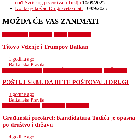
uoči Svetskog prvenstva u Tokiju
10/09/2025
Koliko je koštao Drugi svetski rat?
10/09/2025
MOŽDA ĆE VAS ZANIMATI
KOLUMNE
POLITIKA
SVET
VAŠ STAV
Titovo Velenje i Trumpov Balkan
1 godina ago
Balkanska Pravila
LJUDSKA PRAVA
SA DRUŠTVENIH MREŽA
VAŠ STAV
POŠTUJ SEBE DA BI TE POŠTOVALI DRUGI
3 godine ago
Balkanska Pravila
IZBORI U SRBIJI
POLITIKA
VAŠ STAV
Građanski preokret: Kandidatura Tadića je opasna
po društvo i državu
4 godine ago