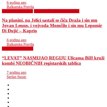
6 godina ago
Balkanska Pravila
HUMOR I SATIRA
SA DRUŠTVENIH MREŽA
Na planini, na Jelici sastali se čiča Draža i sin mu
Jovan Lenon, i vojvoda Momčilo i sin mu Lepomir
Di Đujić – Kaprio
6 godina ago
Balkanska Pravila
HUMOR I SATIRA
“LEVAT” NASMIJAO REGIJU Ulicama BiH kruži
kombi NEOBIČNIH registarskih tablica
7 godina ago
Stefan Stosic