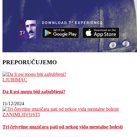
PREPORUČUJEMO
LJUBIMAC
Da li psi mogu biti zaljubljeni?
11/12/2024
ZANIMLJIVOSTI
Tri četvrtine muzičara pati od nekog vida mentalne bolesti