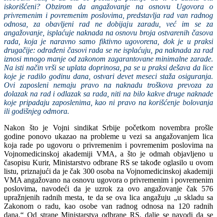
iskorišćeni? Obzirom da angažovanje na osnovu Ugovora o
privremenim i povremenim poslovima, predstavlja rad van radnog
odnosa, za obavljeni rad ne dobijaju zaradu, već im se za
angažovanje, isplaćuje naknada na osnovu broja ostvarenih časova
rada, koja je naravno samo fiktivno ugovorena, dok je u praksi
drugačije: odrađeni časovi rada se ne isplaćuju, pa naknada za rad
iznosi mnogo manje od zakonom zagarantovane minimalne zarade.
Na isti način vrši se uplata doprinosa, pa se u praksi dešava da lice
koje je radilo godinu dana, ostvari devet meseci staža osiguranja.
Ovi zaposleni nemaju pravo na naknadu troškova prevoza za
dolazak na rad i odlazak sa rada, niti na bilo kakve druge naknade
koje pripadaju zaposlenima, kao ni pravo na korišćenje bolovanja
ili godišnjeg odmora.
Nakon što je Vojni sindikat Srbije početkom novembra prošle
godine ponovo ukazao na probleme u vezi sa angažovanjem lica
koja rade po ugovoru o privremenim i povremenim poslovima na
Vojnomedicinskoj akademiji VMA, a što je odmah objavljeno u
časopisu Kurir, Ministarstvo odbrane RS se takođe oglasilo u ovom
listu, priznajući da je čak 300 osoba na Vojnomedicinskoj akademiji
VMA angažovano na osnovu ugovora o privremenim i povremenim
poslovima, navodeći da je uzrok za ovo angažovanje čak 576
upražnjenih radnih mesta, te da se ova lica angažuju „u skladu sa
Zakonom o radu, kao osobe van radnog odnosa na 120 radnih
dana.“ Od strane Ministarstva odbrane RS, dalje se navodi da se