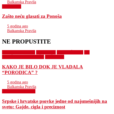
Balkanska Pravila
VAŠ STAV
Zašto neću glasati za Ponoša
5 godina ago
Balkanska Pravila
NE PROPUSTITE
HUMOR I SATIRA
MAGAZIN
PODSEĆANJA
SA
DRUŠTVENIH MREŽA
VAŠ STAV
KAKO JE BILO DOK JE VLADALA
“PORODICA” ?
5 godina ago
Balkanska Pravila
HUMOR I SATIRA
Srpske i hrvatske psovke jedne od najsmešnijih na
svetu: Gajde, cigla i preciznost